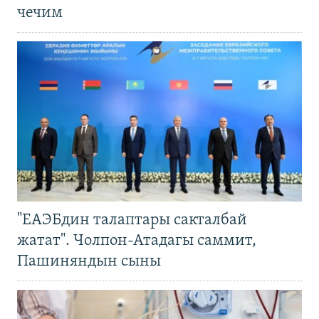
чечим
"ЕАЭБдин талаптары сакталбай
жатат". Чолпон-Атадагы саммит,
Пашиняндын сыны