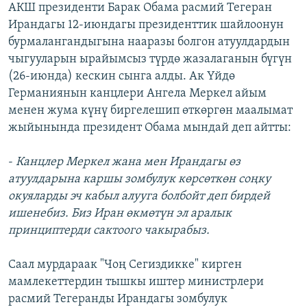
АКШ президенти Барак Обама расмий Тегеран
ОНЛАЙН ШЕРИНЕ
ЭЖЕ-СИҢДИЛЕР
Ирандагы 12-июндагы президенттик шайлоонун
АЗАТТЫК+
бурмалангандыгына нааразы болгон атуулдардын
чыгууларын ырайымсыз түрдө жазалаганын бүгүн
ЫҢГАЙСЫЗ СУРООЛОР
(26-июнда) кескин сынга алды. Ак Үйдө
Германиянын канцлери Ангела Меркел айым
ЭЕ/АРнун бардык сайттары
менен жума күнү биргелешип өткөргөн маалымат
жыйынында президент Обама мындай деп айтты:
-
Канцлер Меркел жана мен Ирандагы өз
атуулдарына каршы зомбулук көрсөткөн соңку
окуяларды эч кабыл алууга болбойт деп бирдей
ишенебиз. Биз Иран өкмөтүн эл аралык
принциптерди сактоого чакырабыз.
Саал мурдараак "Чоң Сегиздикке" кирген
мамлекеттердин тышкы иштер министрлери
расмий Тегеранды Ирандагы зомбулук