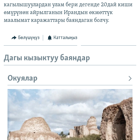
кагылышуулардан улам бери дегенде 20дай киши
өмүрүнөн айрылганын Ирандын өкмөттүк
маалымат каражаттары баяндаган болчу.
Бөлүшүңүз
Катталыңыз
Дагы кызыктуу баяндар
Окуялар