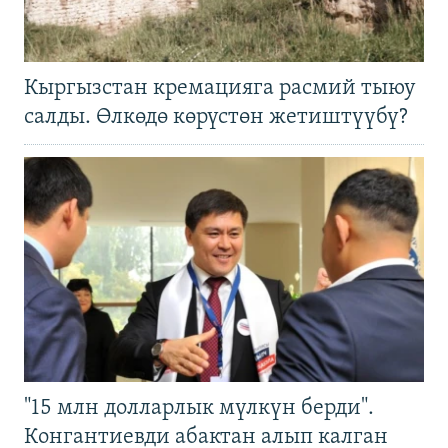
Кыргызстан кремацияга расмий тыюу
салды. Өлкөдө көрүстөн жетиштүүбү?
"15 млн долларлык мүлкүн берди".
Конгантиевди абактан алып калган