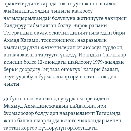
аракеттерди тез арада токтотууга жана шайлоо
жыйынтыгы элдин чыныгы каалоосу
чагылдырылгандай болушуна жетишүүгө чакырып
билдирүү кабыл алган болчу. Бирок расмий
Тегерандын өкүлү, эскичил диниятчылардын бири
Ахмад Хатами, тескерисинче, нааразылык
кылгандардын жетекчилерин эч айоосуз түрдө эң
катаал жазага тартууга үндөдү. Ирандын Сакчылар
кеңеши болсо 12-июндагы шайлоону 1979-жылдан
берки доордогу "эң таза өнөктүк" катары баалап,
олуттуу добуш бурмалоолор орун алган жок деп
чыкты.
Добуш санак маалында учурдагы президент
Махмуд Ахмадинежаддын пайдасына ири
бурмалоолор болду деп нааразыланып Тегеранда
жана башка шаарларда көчөгө чыккандар менен
тартип коргоо күчтөрүнүн ортосундагы