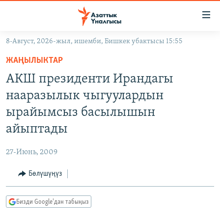
Линктер
Мазмунга
өтүңүз
8-Август, 2026-жыл, ишемби, Бишкек убактысы 15:55
Навигацияга
ЖАҢЫЛЫКТАР
өтүңүз
ЖАҢЫЛЫКТАР
КЫРГЫЗСТАН
Издөөгө
АКШ президенти Ирандагы
салыңыз
ДҮЙНӨ
КЫРГЫЗСТАН
нааразылык чыгуулардын
УКРАИНА
САЯСАТ
ДҮЙНӨ
ырайымсыз басылышын
АТАЙЫН ИЛИКТӨӨ
ЭКОНОМИКА
БОРБОР АЗИЯ
айыптады
ТВ ПРОГРАММАЛАР
МАДАНИЯТ
27-Июнь, 2009
ПОДКАСТ
БҮГҮН АЗАТТЫКТА
Бөлүшүңүз
ӨЗГӨЧӨ ПИКИР
ЭКСПЕРТТЕР ТАЛДАЙТ
БИЗ ЖАНА ДҮЙНӨ
Русский
Бизди Google'дан табыңыз
ДАНИСТЕ