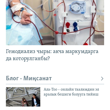
Гемодиализ чыры: акча маркумдарга
да которулганбы?
Блог - Миңсанат
Ала-Тоо – онлайн таалимдин эл
аралык бешиги болууга тийиш