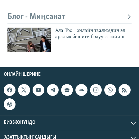
Блог - Миңсанат
Ала-Тоо – онлайн таалимдин эл
аралык бешиги болууга тийиш
ОНЛАЙН ШЕРИНЕ
БИЗ ЖӨНҮНДӨ
"АЗАТТЫКТЫН" САНДЫГЫ