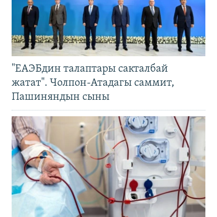
"ЕАЭБдин талаптары сакталбай
жатат". Чолпон-Атадагы саммит,
Пашиняндын сыны