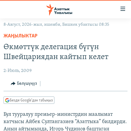
Линктер
Мазмунга
өтүңүз
8-Август, 2026-жыл, ишемби, Бишкек убактысы 08:35
Навигацияга
ЖАҢЫЛЫКТАР
өтүңүз
ЖАҢЫЛЫКТАР
КЫРГЫЗСТАН
Издөөгө
Өкмөттүк делегация бүгүн
салыңыз
ДҮЙНӨ
КЫРГЫЗСТАН
Швейцариядан кайтып келет
УКРАИНА
САЯСАТ
ДҮЙНӨ
2-Июль, 2009
АТАЙЫН ИЛИКТӨӨ
ЭКОНОМИКА
БОРБОР АЗИЯ
ТВ ПРОГРАММАЛАР
Бөлүшүңүз
МАДАНИЯТ
ПОДКАСТ
БҮГҮН АЗАТТЫКТА
Бизди Google'дан табыңыз
ӨЗГӨЧӨ ПИКИР
ЭКСПЕРТТЕР ТАЛДАЙТ
Бул тууралуу премьер-министрдин маалымат
БИЗ ЖАНА ДҮЙНӨ
Русский
катчысы Айбек Султангазиев “Азаттыка” билдирди.
ДАНИСТЕ
Анын айтымында, Игорь Чудинов баштаган