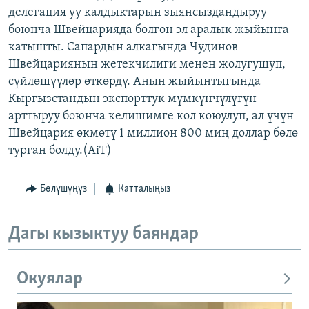
делегация уу калдыктарын зыянсыздандыруу
ОНЛАЙН ШЕРИНЕ
ЭЖЕ-СИҢДИЛЕР
боюнча Швейцарияда болгон эл аралык жыйынга
АЗАТТЫК+
катышты. Сапардын алкагында Чудинов
ЫҢГАЙСЫЗ СУРООЛОР
Швейцариянын жетекчилиги менен жолугушуп,
сүйлөшүүлөр өткөрдү. Анын жыйынтыгында
Кыргызстандын экспорттук мүмкүнчүлүгүн
ЭЕ/АРнун бардык сайттары
арттыруу боюнча келишимге кол коюулуп, ал үчүн
Швейцария өкмөтү 1 миллион 800 миң доллар бөлө
турган болду.(AiT)
Бөлүшүңүз
Катталыңыз
Дагы кызыктуу баяндар
Окуялар