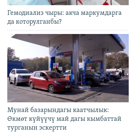
Гемодиализ чыры: акча маркумдарга
да которулганбы?
Мунай базарындагы каатчылык:
Өкмөт күйүүчү май дагы кымбаттай
турганын эскертти