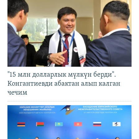
"15 млн долларлык мүлкүн берди".
Конгантиевди абактан алып калган
чечим