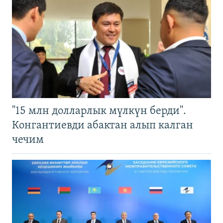
"15 млн долларлык мүлкүн берди".
Конгантиевди абактан алып калган
чечим