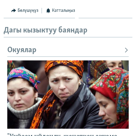
Бөлүшүңүз
Катталыңыз
Дагы кызыктуу баяндар
Окуялар