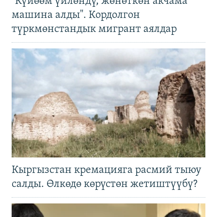
"Күйөөм үйлөндү, жөнөткөн акчама
машина алды". Кордолгон
түркмөнстандык мигрант аялдар
Кыргызстан кремацияга расмий тыюу
салды. Өлкөдө көрүстөн жетиштүүбү?