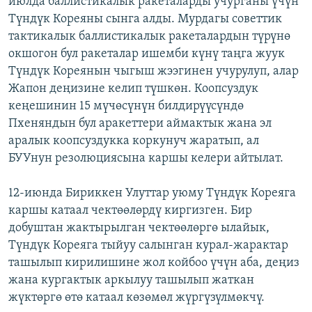
июлда баллистикалык ракеталарды учурганы үчүн
ОНЛАЙН ШЕРИНЕ
ЭЖЕ-СИҢДИЛЕР
Түндүк Кореяны сынга алды. Мурдагы советтик
тактикалык баллистикалык ракеталардын түрүнө
АЗАТТЫК+
окшогон бул ракеталар ишемби күнү таңга жуук
ЫҢГАЙСЫЗ СУРООЛОР
Түндүк Кореянын чыгыш жээгинен учурулуп, алар
Жапон деңизине келип түшкөн. Коопсуздук
кеңешинин 15 мүчөсүнүн билдирүүсүндө
ЭЕ/АРнун бардык сайттары
Пхеняндын бул аракеттери аймактык жана эл
аралык коопсуздукка коркунуч жаратып, ал
БУУнун резолюциясына каршы келери айтылат.
12-июнда Бириккен Улуттар уюму Түндүк Кореяга
каршы катаал чектөөлөрдү киргизген. Бир
добуштан жактырылган чектөөлөргө ылайык,
Түндүк Кореяга тыйуу салынган курал-жарактар
ташылып кирилишине жол койбоо үчүн аба, деңиз
жана кургактык аркылуу ташылып жаткан
жүктөргө өтө катаал көзөмөл жүргүзүлмөкчү.