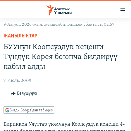
Линктер
Мазмунга
өтүңүз
9-Август, 2026-жыл, жекшемби, Бишкек убактысы 02:57
Навигацияга
ЖАҢЫЛЫКТАР
өтүңүз
ЖАҢЫЛЫКТАР
КЫРГЫЗСТАН
Издөөгө
БУУнун Коопсуздук кеңеши
салыңыз
ДҮЙНӨ
КЫРГЫЗСТАН
Түндүк Корея боюнча билдирүү
УКРАИНА
САЯСАТ
ДҮЙНӨ
кабыл алды
АТАЙЫН ИЛИКТӨӨ
ЭКОНОМИКА
БОРБОР АЗИЯ
7-Июль, 2009
ТВ ПРОГРАММАЛАР
МАДАНИЯТ
Бөлүшүңүз
ПОДКАСТ
БҮГҮН АЗАТТЫКТА
ӨЗГӨЧӨ ПИКИР
ЭКСПЕРТТЕР ТАЛДАЙТ
Бизди Google'дан табыңыз
БИЗ ЖАНА ДҮЙНӨ
Русский
Бириккен Улуттар уюмунун Коопсуздук кеңеши 4-
ДАНИСТЕ