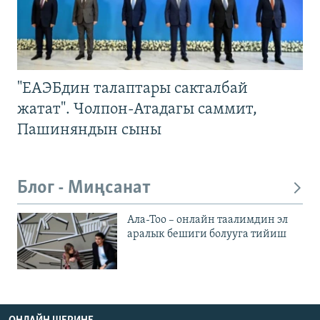
"ЕАЭБдин талаптары сакталбай
жатат". Чолпон-Атадагы саммит,
Пашиняндын сыны
Блог - Миңсанат
Ала-Тоо – онлайн таалимдин эл
аралык бешиги болууга тийиш