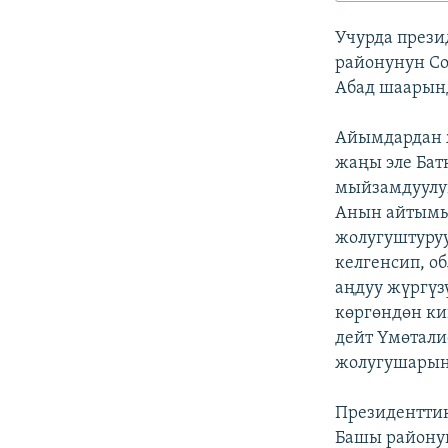
ЭЖЕ-СИҢДИЛЕР
Учурда прези
АЗАТТЫК+
районунун Cо
ЫҢГАЙСЫЗ СУРООЛОР
Абад шаарынд
Айымдардан ж
жаңы эле Бат
мыйзамдуулу
Анын айтымы
жолугуштуруу
келгенсип, о
аңдуу жүргүз
көргөндөн ки
дейт Үмөтали
жолугушарын
Президенттик
Башы районун