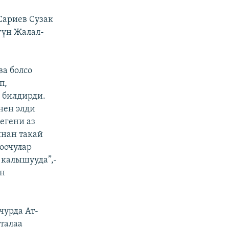
Сариев Сузак
гүн Жалал-
а болсо
п,
 билдирди.
нен элди
егени аз
ынан такай
оочулар
 калышууда”,-
ен
чурда Ат-
талаа