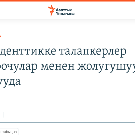
Р
денттикке талапкерлер
очулар менен жолугушу
ууда
з
ан табыңыз