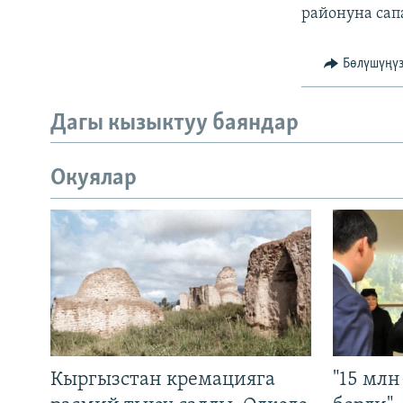
районуна сап
Бөлүшүңү
Дагы кызыктуу баяндар
Окуялар
Кыргызстан кремацияга
"15 мл