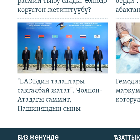
расмий тыюу салды. Өлкөдө
берди"
көрүстөн жетиштүүбү?
абакта
"ЕАЭБдин талаптары
Гемоди
сакталбай жатат". Чолпон-
маркум
Атадагы саммит,
котору
Пашиняндын сыны
БИЗ ЖӨНҮНДӨ
"АЗАТТЫ