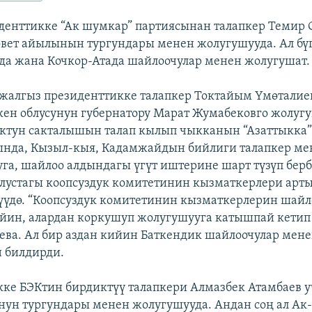
денттикке “Ак шумкар” партиясынан талапкер Темир 
вет айылынын тургундары менен жолугушууда. Ал бү
а жана Кочкор-Атада шайлоочулар менен жолугушат.
алгыз президенттикке талапкер Токтайым Үмөталиев
кен облусунун губернатору Марат Жумабековго жолугу
ктун сакталышын талап кылып чыкканын “Азаттыкка”
нда, Кызыл-кыя, Кадамжайдын бийлиги талапкер ме
га, шайлоо алдындагы үгүт иштерине шарт түзүп берб
блустагы коопсуздук комитетинин кызматкерлери арт
үүдө. “Коопсуздук комитетинин кызматкерлерин шайл
йин, алардан коркушуп жолугушууга катышпай кетип
ева. Ал бир аздан кийин Баткендик шайлоочулар мен
 билдирди.
ке БЭКтин бирдиктүү талапкери Алмазбек Атамбаев у
ун тургундары менен жолугушууда. Андан соң ал Ак-