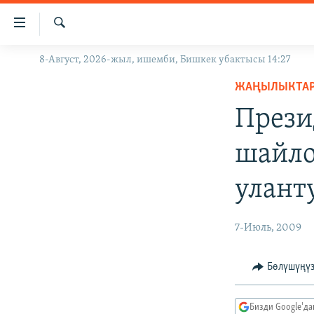
Линктер
Мазмунга
өтүңүз
Издөө
8-Август, 2026-жыл, ишемби, Бишкек убактысы 14:27
ЖАҢЫЛЫКТАР
Навигацияга
өтүңүз
ЖАҢЫЛЫКТА
КЫРГЫЗСТАН
Издөөгө
Прези
ДҮЙНӨ
КЫРГЫЗСТАН
салыңыз
УКРАИНА
САЯСАТ
ДҮЙНӨ
шайло
АТАЙЫН ИЛИКТӨӨ
ЭКОНОМИКА
БОРБОР АЗИЯ
улант
ТВ ПРОГРАММАЛАР
МАДАНИЯТ
ПОДКАСТ
БҮГҮН АЗАТТЫКТА
7-Июль, 2009
ӨЗГӨЧӨ ПИКИР
ЭКСПЕРТТЕР ТАЛДАЙТ
БИЗ ЖАНА ДҮЙНӨ
Бөлүшүңү
ДАНИСТЕ
Бизди Google'д