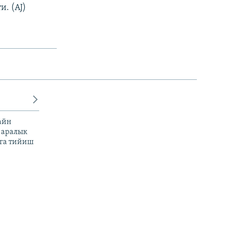
. (AJ)
айн
 аралык
га тийиш