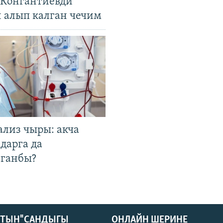
. Конгантиевди
н алып калган чечим
ализ чыры: акча
дарга да
лганбы?
КТЫН" САНДЫГЫ
ОНЛАЙН ШЕРИНЕ