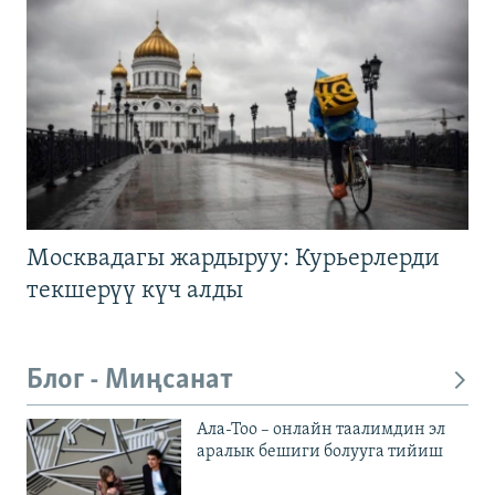
Москвадагы жардыруу: Курьерлерди
текшерүү күч алды
Блог - Миңсанат
Ала-Тоо – онлайн таалимдин эл
аралык бешиги болууга тийиш