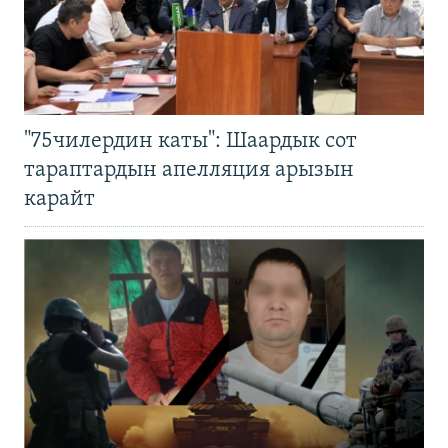
"75чилердин каты": Шаардык сот
тараптардын апелляция арызын
карайт