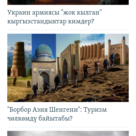
Украин армиясы "жок кылган"
кыргызстандыктар кимдер?
"Борбор Азия Шенгени": Туризм
чөлкөмдү байытабы?