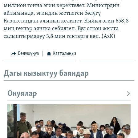
миллион тонна эгин керектелет. Министрдин
ОНЛАЙН ШЕРИНЕ
ЭЖЕ-СИҢДИЛЕР
айтымында, эгиндин жетпеген бөлүгү
АЗАТТЫК+
Казакстандан алынып келинет. Быйыл эгин 658,8
ЫҢГАЙСЫЗ СУРООЛОР
миң гектар аянтка себилген. Бул өткөн жылга
салыштырмалуу 3,8 миң гектарга көп. (AzK)
ЭЕ/АРнун бардык сайттары
Бөлүшүңүз
Катталыңыз
Дагы кызыктуу баяндар
Окуялар