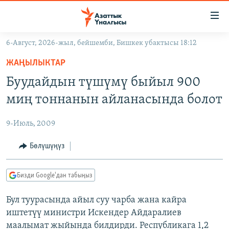
Линктер
Мазмунга
өтүңүз
6-Август, 2026-жыл, бейшемби, Бишкек убактысы 18:12
Навигацияга
ЖАҢЫЛЫКТАР
өтүңүз
ЖАҢЫЛЫКТАР
КЫРГЫЗСТАН
Издөөгө
Буудайдын түшүмү быйыл 900
салыңыз
ДҮЙНӨ
КЫРГЫЗСТАН
миң тоннанын айланасында болот
УКРАИНА
САЯСАТ
ДҮЙНӨ
9-Июль, 2009
АТАЙЫН ИЛИКТӨӨ
ЭКОНОМИКА
БОРБОР АЗИЯ
ТВ ПРОГРАММАЛАР
Бөлүшүңүз
МАДАНИЯТ
ПОДКАСТ
БҮГҮН АЗАТТЫКТА
Бизди Google'дан табыңыз
ӨЗГӨЧӨ ПИКИР
ЭКСПЕРТТЕР ТАЛДАЙТ
Бул туурасында айыл суу чарба жана кайра
БИЗ ЖАНА ДҮЙНӨ
Русский
иштетүү министри Искендер Айдаралиев
ДАНИСТЕ
маалымат жыйында билдирди. Республикага 1,2