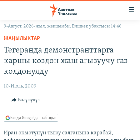
Линктер
Мазмунга
өтүңүз
9-Август, 2026-жыл, жекшемби, Бишкек убактысы 14:46
Навигацияга
ЖАҢЫЛЫКТАР
өтүңүз
ЖАҢЫЛЫКТАР
КЫРГЫЗСТАН
Издөөгө
Тегеранда демонстранттарга
салыңыз
ДҮЙНӨ
КЫРГЫЗСТАН
каршы көздөн жаш агызуучу газ
УКРАИНА
САЯСАТ
ДҮЙНӨ
колдонулду
АТАЙЫН ИЛИКТӨӨ
ЭКОНОМИКА
БОРБОР АЗИЯ
10-Июль, 2009
ТВ ПРОГРАММАЛАР
МАДАНИЯТ
Бөлүшүңүз
ПОДКАСТ
БҮГҮН АЗАТТЫКТА
ӨЗГӨЧӨ ПИКИР
ЭКСПЕРТТЕР ТАЛДАЙТ
Бизди Google'дан табыңыз
БИЗ ЖАНА ДҮЙНӨ
Русский
Иран өкмөтүнүн тыюу салганына карабай,
ДАНИСТЕ