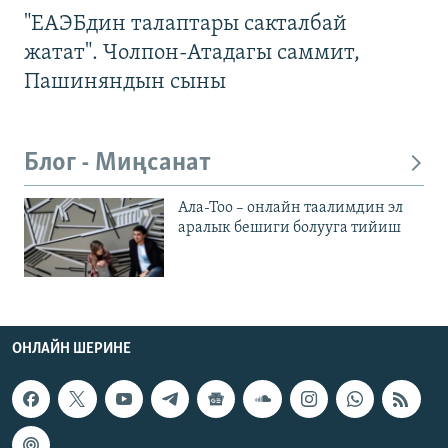
"ЕАЭБдин талаптары сакталбай
жатат". Чолпон-Атадагы саммит,
Пашиняндын сыны
Блог - Миңсанат
Ала-Тоо – онлайн таалимдин эл
аралык бешиги болууга тийиш
ОНЛАЙН ШЕРИНЕ