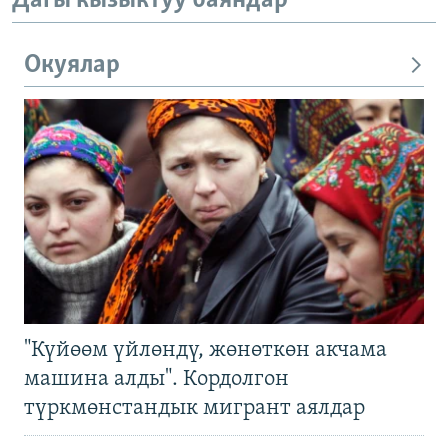
Дагы кызыктуу баяндар
Окуялар
"Күйөөм үйлөндү, жөнөткөн акчама
машина алды". Кордолгон
түркмөнстандык мигрант аялдар