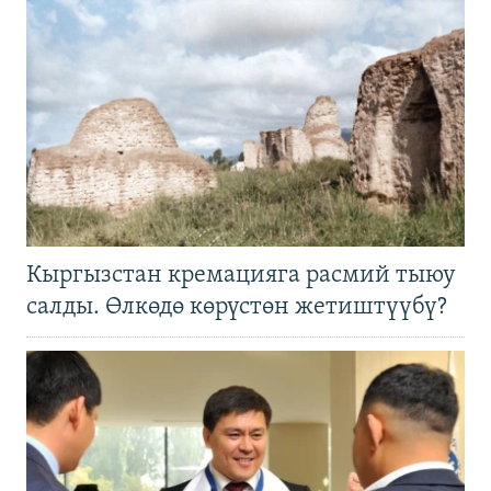
Кыргызстан кремацияга расмий тыюу
салды. Өлкөдө көрүстөн жетиштүүбү?