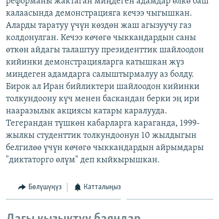
реформаны жактаган миңдеген адамдар өлкө баш
ОНЛАЙН ШЕРИНЕ
ЭЖЕ-СИҢДИЛЕР
калаасында демонстрацияга кечээ чыгышкан.
Аларды таратуу үчүн көздөн жаш агызуучу газ
АЗАТТЫК+
колдонулган. Кечээ көчөгө чыккандардын саны
ЫҢГАЙСЫЗ СУРООЛОР
өткөн айдагы талаштуу президенттик шайлоодон
кийинки демонстрацияларга катышкан жүз
миңдеген адамдарга салыштырмалуу аз болду.
ЭЕ/АРнун бардык сайттары
Бирок ал Иран бийликтери шайлоодон кийинки
толкундоону күч менен баскандан берки эң ири
нааразылык акциясы катары каралууда.
Тегерандан түшкөн кабарларга караганда, 1999-
жылкы студенттик толкундоонун 10 жылдыгын
белгилөө үчүн көчөгө чыккандардын айрымдары
"диктаторго өлүм" деп кыйкырышкан.
Бөлүшүңүз
Катталыңыз