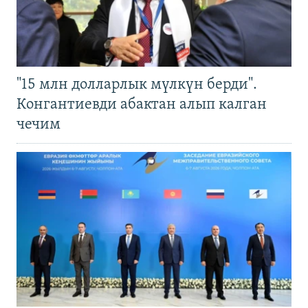
"15 млн долларлык мүлкүн берди".
Конгантиевди абактан алып калган
чечим