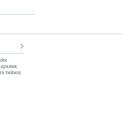
айн
 аралык
га тийиш