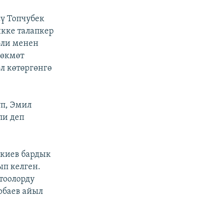
ү Топчубек
кке талапкер
эли менен
 өкмөт
л көтөргөнгө
п, Эмил
пи деп
акиев бардык
ып келген.
тоолорду
рбаев айыл