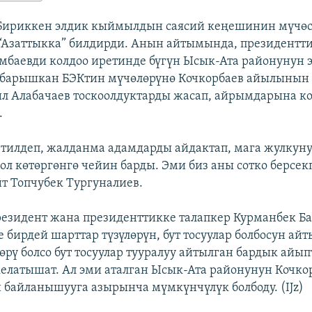
 Бириккен элдик кыймылдын саясий кеңешинин мүчөс
“Азаттыкка” билдирди. Анын айтымында, президентти
мбаевди колдоо иретинде бүгүн Ысык-Ата районунун 
 барышкан БЭКтин мүчөлөрүнө Кочкорбаев айылынын
 Алабачаев тоскоолдуктарды жасап, айрымдарына ко
.
тилдеп, жалданма адамдарды айдактап, мага жулкуну
кол көтөргөнгө чейин барды. Эми биз аны сотко берсек
йт Топчубек Тургуналиев.
резидент жана президенттикке талапкер Курманбек Б
 бирдей шарттар түзүлөрүн, бут тосуулар болбосун айт
өрү болсо бут тосуулар тууралуу айтылган бардык айып
келатышат. Ал эми аталган Ысык-Ата районунун Кочко
 байланышууга азырынча мүмкүнчүлүк болбоду. (IJz)