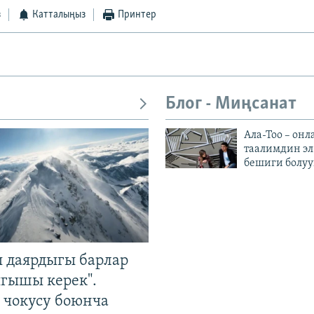
з
Катталыңыз
Принтер
Блог - Миңсанат
Ала-Тоо – онл
таалимдин эл
бешиги болуу
 даярдыгы барлар
ыгышы керек".
чокусу боюнча