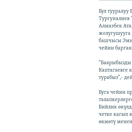
ЭЖЕ-СИҢДИЛЕР
Бул тууралуу
АЗАТТЫК+
Тургуналиев 
ЫҢГАЙСЫЗ СУРООЛОР
Алмазбек Ата
жолугушууга
башчысы Эмил
чейин барган
“Баарыбызды 
Каптагаевге 
турабыз”,- де
Буга чейин п
талапкерлерге
Бийлик өкүлд
четке кагып 
өкмөтү менен