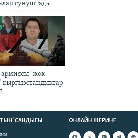
алап сунуштады
 армиясы "жок
" кыргызстандыктар
?
КТЫН" САНДЫГЫ
ОНЛАЙН ШЕРИНЕ
лим