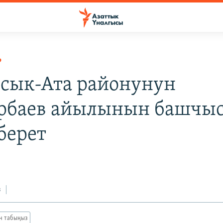
Р
сык-Ата районунун
рбаев айылынын башчы
берет
з
ан табыңыз