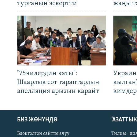
турганын эскертти
жаңы т
"75чилердин каты":
Украин
Шаардык сот тараптардын
кылган
апелляция арызын карайт
кимдер
БИЗ ЖӨНҮНДӨ
"АЗАТТЫ
Блоктолгон сайтты ачуу
Тилим - ди