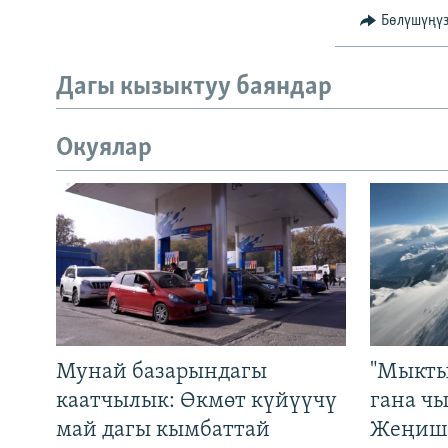
Бөлүшүңү
Дагы кызыктуу баяндар
Окуялар
Мунай базарындагы
"Мыкты
каатчылык: Өкмөт күйүүчү
гана ч
май дагы кымбаттай
Жеңиш 