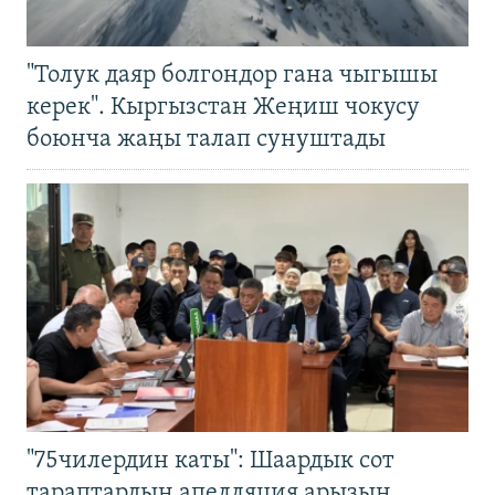
"Толук даяр болгондор гана чыгышы
керек". Кыргызстан Жеңиш чокусу
боюнча жаңы талап сунуштады
"75чилердин каты": Шаардык сот
тараптардын апелляция арызын