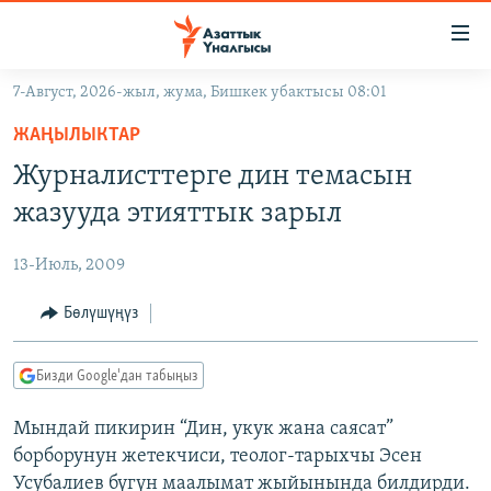
Линктер
Мазмунга
өтүңүз
7-Август, 2026-жыл, жума, Бишкек убактысы 08:01
Навигацияга
ЖАҢЫЛЫКТАР
өтүңүз
ЖАҢЫЛЫКТАР
КЫРГЫЗСТАН
Издөөгө
Журналисттерге дин темасын
салыңыз
ДҮЙНӨ
КЫРГЫЗСТАН
жазууда этияттык зарыл
УКРАИНА
САЯСАТ
ДҮЙНӨ
13-Июль, 2009
АТАЙЫН ИЛИКТӨӨ
ЭКОНОМИКА
БОРБОР АЗИЯ
ТВ ПРОГРАММАЛАР
Бөлүшүңүз
МАДАНИЯТ
ПОДКАСТ
БҮГҮН АЗАТТЫКТА
Бизди Google'дан табыңыз
ӨЗГӨЧӨ ПИКИР
ЭКСПЕРТТЕР ТАЛДАЙТ
Мындай пикирин “Дин, укук жана саясат”
БИЗ ЖАНА ДҮЙНӨ
Русский
борборунун жетекчиси, теолог-тарыхчы Эсен
ДАНИСТЕ
Усубалиев бүгүн маалымат жыйынында билдирди.