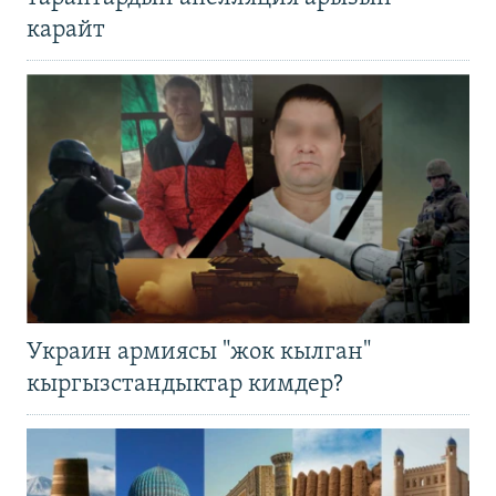
карайт
Украин армиясы "жок кылган"
кыргызстандыктар кимдер?