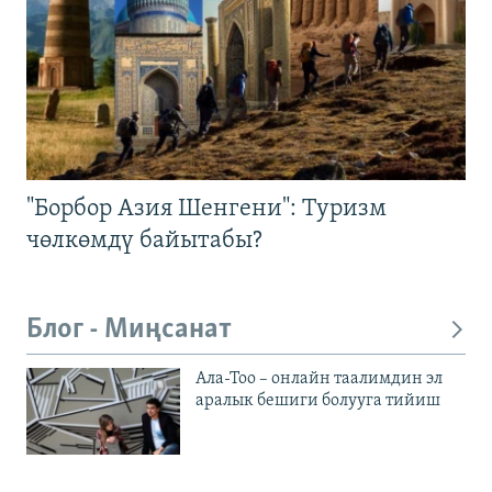
"Борбор Азия Шенгени": Туризм
чөлкөмдү байытабы?
Блог - Миңсанат
Ала-Тоо – онлайн таалимдин эл
аралык бешиги болууга тийиш