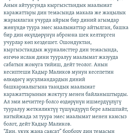
Анын айтуусунда кыргызстандык маалымат
ОНЛАЙН ШЕРИНЕ
ЭЖЕ-СИҢДИЛЕР
каражаттары дин темасында макала же жаңылык
АЗАТТЫК+
жарыялаган учурда айрым бир диний агымдар
ЫҢГАЙСЫЗ СУРООЛОР
жөнүндө туура эмес маалыматтар айтылган, башка
бир дин өкүлдөрүнүн аброюна шек келтирген
учурлар көп кездешет. Ошондуктан,
ЭЕ/АРнун бардык сайттары
кыргызстандык журналисттер дин темасында,
өзгөчө ислам дини тууралуу маалымат жазууда
сабатын жоюуга тийиш, дейт теолог. Анын
кесиптеши Кадыр Маликов мунун кесепетин
өлкөдөгү мусулмандардын диний
башкармалыгына таандык маалымат
каражаттарынын жоктугу менен байланыштырды.
Ал эми мечиттер болсо өздөрүнүн ишмердүүлүгү
тууралуу жеткиликтүү түшүндүрүп бере алышпайт,
натыйжада эл туура эмес маалымат менен камсыз
болот, дейт Кадыр Маликов.
“Дин, укук жана саясат” борбору дин темасын