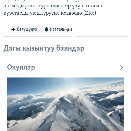
чагылдырган журналисттер үчүн атайын
курстарды уюштурууну көздөөдө.(ZKo)
Бөлүшүңүз
Катталыңыз
Дагы кызыктуу баяндар
Окуялар