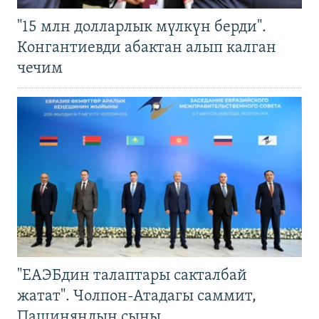
"15 млн долларлык мүлкүн берди".
Конгантиевди абактан алып калган
чечим
"ЕАЭБдин талаптары сакталбай
жатат". Чолпон-Атадагы саммит,
Пашиняндын сыны