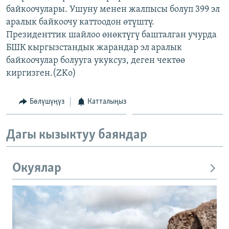
байкоочулары. Ушуну менен жалпысы болуп 399 эл
ОНЛАЙН ШЕРИНЕ
ЭЖЕ-СИҢДИЛЕР
аралык байкоочу каттоодон өтүштү.
АЗАТТЫК+
Президенттик шайлоо өнөктүгү башталган учурда
ЫҢГАЙСЫЗ СУРООЛОР
БШК кыргызстандык жарандар эл аралык
байкоочулар болууга укуксуз, деген чектөө
киргизген.(ZKo)
ЭЕ/АРнун бардык сайттары
Бөлүшүңүз
Катталыңыз
Дагы кызыктуу баяндар
Окуялар