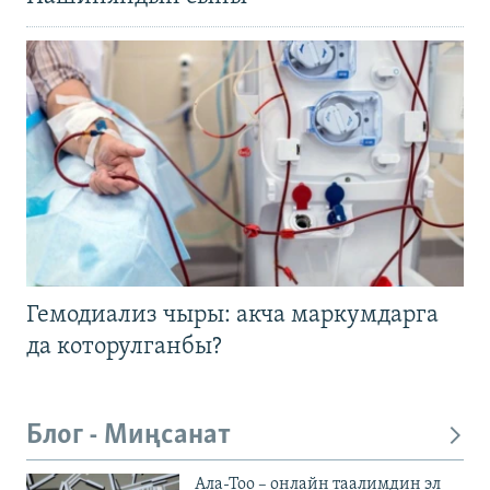
Гемодиализ чыры: акча маркумдарга
да которулганбы?
Блог - Миңсанат
Ала-Тоо – онлайн таалимдин эл