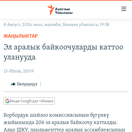
Линктер
Мазмунга
өтүңүз
8-Август, 2026-жыл, ишемби, Бишкек убактысы 19:38
Навигацияга
ЖАҢЫЛЫКТАР
өтүңүз
ЖАҢЫЛЫКТАР
КЫРГЫЗСТАН
Издөөгө
Эл аралык байкоочуларды каттоо
салыңыз
ДҮЙНӨ
КЫРГЫЗСТАН
уланууда
УКРАИНА
САЯСАТ
ДҮЙНӨ
13-Июль, 2009
АТАЙЫН ИЛИКТӨӨ
ЭКОНОМИКА
БОРБОР АЗИЯ
ТВ ПРОГРАММАЛАР
Бөлүшүңүз
МАДАНИЯТ
ПОДКАСТ
БҮГҮН АЗАТТЫКТА
Бизди Google'дан табыңыз
ӨЗГӨЧӨ ПИКИР
ЭКСПЕРТТЕР ТАЛДАЙТ
Борбордук шайлоо комиссиясынын бүгүнкү
БИЗ ЖАНА ДҮЙНӨ
Русский
жыйынында 206 эл аралык байкоочу катталды.
ДАНИСТЕ
Алар ШКУ, парламенттер аралык ассамблеясынын