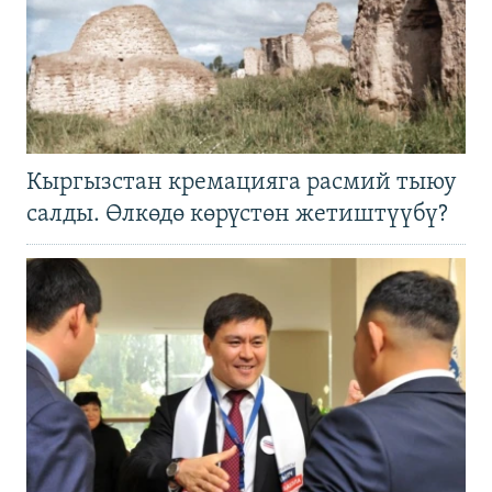
Кыргызстан кремацияга расмий тыюу
салды. Өлкөдө көрүстөн жетиштүүбү?