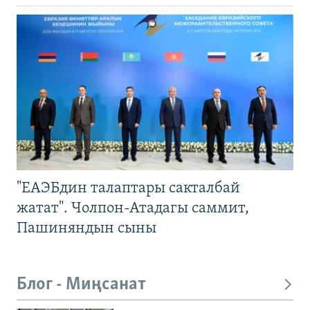
"ЕАЭБдин талаптары сакталбай
жатат". Чолпон-Атадагы саммит,
Пашиняндын сыны
Блог - Миңсанат