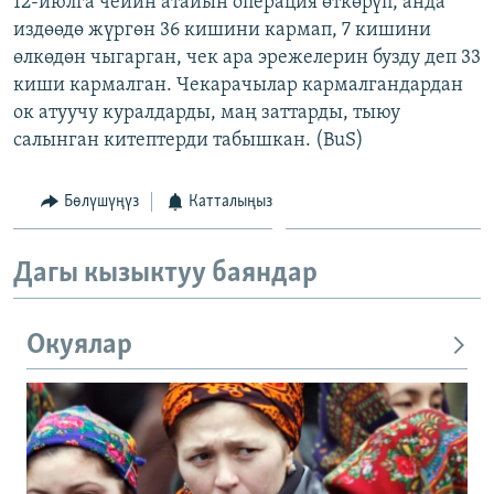
12-июлга чейин атайын операция өткөрүп, анда
ОНЛАЙН ШЕРИНЕ
ЭЖЕ-СИҢДИЛЕР
издөөдө жүргөн 36 кишини кармап, 7 кишини
өлкөдөн чыгарган, чек ара эрежелерин бузду деп 33
АЗАТТЫК+
киши кармалган. Чекарачылар кармалгандардан
ЫҢГАЙСЫЗ СУРООЛОР
ок атуучу куралдарды, маң заттарды, тыюу
салынган китептерди табышкан. (BuS)
ЭЕ/АРнун бардык сайттары
Бөлүшүңүз
Катталыңыз
Дагы кызыктуу баяндар
Окуялар