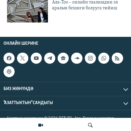
Ала-Тоо – онлайн таалимдин эл
аралык бешиги болууга тийиш
ОНЛАЙН ШЕРИНЕ
БИЗ ЖӨНҮНДӨ
"АЗАТТЫКТЫН" САНДЫГЫ
Азаттык үналгысы © 2026 RFE/RL, Inc. Бардык укуктар
корголгон.