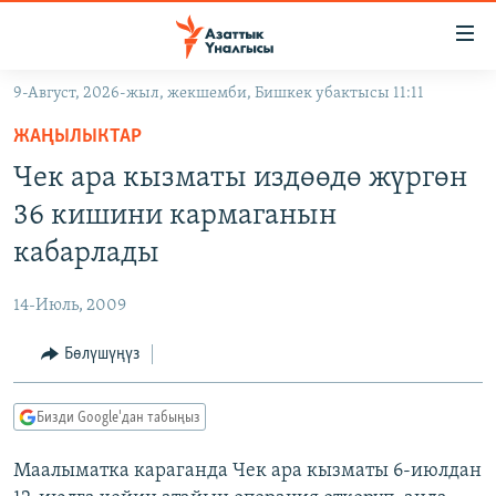
Линктер
Мазмунга
өтүңүз
9-Август, 2026-жыл, жекшемби, Бишкек убактысы 11:11
Навигацияга
ЖАҢЫЛЫКТАР
өтүңүз
ЖАҢЫЛЫКТАР
КЫРГЫЗСТАН
Издөөгө
Чек ара кызматы издөөдө жүргөн
салыңыз
ДҮЙНӨ
КЫРГЫЗСТАН
36 кишини кармаганын
УКРАИНА
САЯСАТ
ДҮЙНӨ
кабарлады
АТАЙЫН ИЛИКТӨӨ
ЭКОНОМИКА
БОРБОР АЗИЯ
14-Июль, 2009
ТВ ПРОГРАММАЛАР
МАДАНИЯТ
Бөлүшүңүз
ПОДКАСТ
БҮГҮН АЗАТТЫКТА
ӨЗГӨЧӨ ПИКИР
ЭКСПЕРТТЕР ТАЛДАЙТ
Бизди Google'дан табыңыз
БИЗ ЖАНА ДҮЙНӨ
Русский
Маалыматка караганда Чек ара кызматы 6-июлдан
ДАНИСТЕ