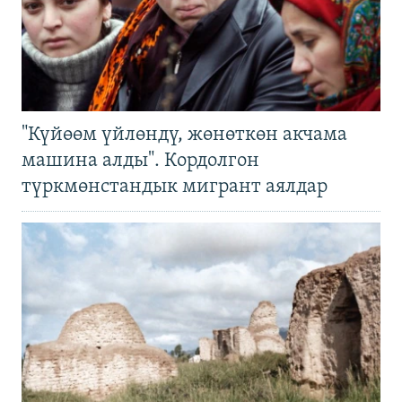
"Күйөөм үйлөндү, жөнөткөн акчама
машина алды". Кордолгон
түркмөнстандык мигрант аялдар