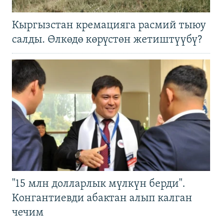
Кыргызстан кремацияга расмий тыюу
салды. Өлкөдө көрүстөн жетиштүүбү?
"15 млн долларлык мүлкүн берди".
Конгантиевди абактан алып калган
чечим