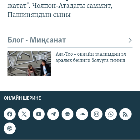
жатат". Чолпон-Атадагы саммит,
Пашиняндын сыны
Блог - Миңсанат
Ала-Тоо – онлайн таалимдин эл
аралык бешиги болууга тийиш
ОНЛАЙН ШЕРИНЕ