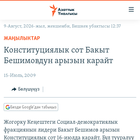
Линктер
Мазмунга
өтүңүз
9-Август, 2026-жыл, жекшемби, Бишкек убактысы 12:37
Навигацияга
ЖАҢЫЛЫКТАР
өтүңүз
ЖАҢЫЛЫКТАР
КЫРГЫЗСТАН
Издөөгө
Конституциялык сот Бакыт
салыңыз
ДҮЙНӨ
КЫРГЫЗСТАН
Бешимовдун арызын карайт
УКРАИНА
САЯСАТ
ДҮЙНӨ
15-Июль, 2009
АТАЙЫН ИЛИКТӨӨ
ЭКОНОМИКА
БОРБОР АЗИЯ
ТВ ПРОГРАММАЛАР
Бөлүшүңүз
МАДАНИЯТ
ПОДКАСТ
БҮГҮН АЗАТТЫКТА
Бизди Google'дан табыңыз
ӨЗГӨЧӨ ПИКИР
ЭКСПЕРТТЕР ТАЛДАЙТ
Жогорку Кеңештеги Социал-демократиялык
БИЗ ЖАНА ДҮЙНӨ
Русский
фракциянын лидери Бакыт Бешимов арызын
ДАНИСТЕ
Конституциялык сот 16-июлда карайт. Бул тууралуу