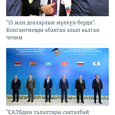
"15 млн долларлык мүлкүн берди".
Конгантиевди абактан алып калган
чечим
"ЕАЭБдин талаптары сакталбай