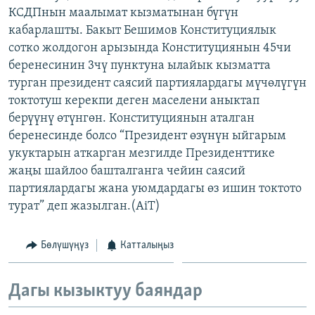
КСДПнын маалымат кызматынан бүгүн
ОНЛАЙН ШЕРИНЕ
ЭЖЕ-СИҢДИЛЕР
кабарлашты. Бакыт Бешимов Конституциялык
АЗАТТЫК+
сотко жолдогон арызында Конституциянын 45чи
ЫҢГАЙСЫЗ СУРООЛОР
беренесинин 3чү пунктуна ылайык кызматта
турган президент саясий партиялардагы мүчөлүгүн
токтотуш керекпи деген маселени аныктап
ЭЕ/АРнун бардык сайттары
берүүнү өтүнгөн. Конституциянын аталган
беренесинде болсо “Президент өзүнүн ыйгарым
укуктарын аткарган мезгилде Президенттике
жаңы шайлоо башталганга чейин саясий
партиялардагы жана уюмдардагы өз ишин токтото
турат” деп жазылган.(AiT)
Бөлүшүңүз
Катталыңыз
Дагы кызыктуу баяндар