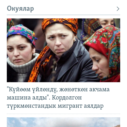
Окуялар
"Күйөөм үйлөндү, жөнөткөн акчама
машина алды". Кордолгон
түркмөнстандык мигрант аялдар