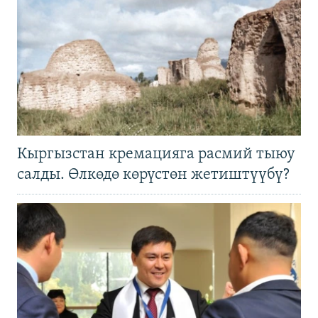
Кыргызстан кремацияга расмий тыюу
салды. Өлкөдө көрүстөн жетиштүүбү?