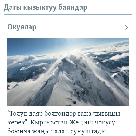
Дагы кызыктуу баяндар
Окуялар
"Толук даяр болгондор гана чыгышы
керек". Кыргызстан Жеңиш чокусу
боюнча жаңы талап сунуштады