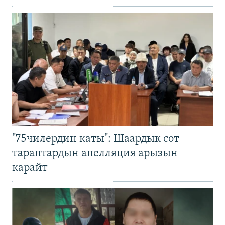
"75чилердин каты": Шаардык сот
тараптардын апелляция арызын
карайт