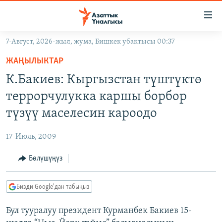
Линктер
Мазмунга
өтүңүз
7-Август, 2026-жыл, жума, Бишкек убактысы 00:37
Навигацияга
ЖАҢЫЛЫКТАР
өтүңүз
ЖАҢЫЛЫКТАР
КЫРГЫЗСТАН
Издөөгө
К.Бакиев: Кыргызстан түштүктө
салыңыз
ДҮЙНӨ
КЫРГЫЗСТАН
террорчулукка каршы борбор
УКРАИНА
САЯСАТ
ДҮЙНӨ
түзүү маселесин кароодо
АТАЙЫН ИЛИКТӨӨ
ЭКОНОМИКА
БОРБОР АЗИЯ
17-Июль, 2009
ТВ ПРОГРАММАЛАР
МАДАНИЯТ
Бөлүшүңүз
ПОДКАСТ
БҮГҮН АЗАТТЫКТА
ӨЗГӨЧӨ ПИКИР
ЭКСПЕРТТЕР ТАЛДАЙТ
Бизди Google'дан табыңыз
БИЗ ЖАНА ДҮЙНӨ
Русский
Бул тууралуу президент Курманбек Бакиев 15-
ДАНИСТЕ