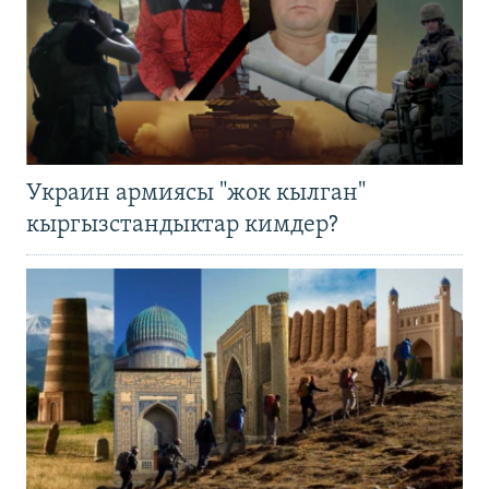
Украин армиясы "жок кылган"
кыргызстандыктар кимдер?