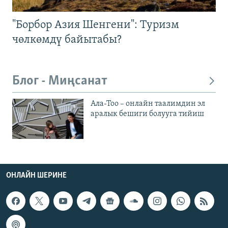
"Борбор Азия Шенгени": Туризм
чөлкөмдү байытабы?
Блог - Миңсанат
Ала-Тоо – онлайн таалимдин эл
аралык бешиги болууга тийиш
ОНЛАЙН ШЕРИНЕ