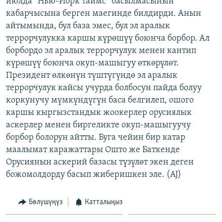
июлда “Нью-Йорк таймс” басылмасынын
ОНЛАЙН ШЕРИНЕ
ЭЖЕ-СИҢДИЛЕР
кабарчысына берген маегинде билдирди. Анын
айтымында, бул база эмес, бул эл аралык
АЗАТТЫК+
террорчулукка каршы күрөшүү боюнча борбор. Ал
ЫҢГАЙСЫЗ СУРООЛОР
борбордо эл аралык террорчулук менен кантип
күрөшүү боюнча окуп-машыгуу өткөрүлөт.
Президент өлкөнүн түштүгүндө эл аралык
ЭЕ/АРнун бардык сайттары
террорчулук кайсы учурда болбосун пайда болуу
коркунучу мүмкүндүгүн баса белгилеп, ошого
каршы кыргызстандык жоокерлер орусиялык
аскерлер менен биргеликте окуп-машыгуучу
борбор болорун айтты. Буга чейин бир катар
маалымат каражаттары Ошто же Баткенде
Орусиянын аскерий базасы түзүлөт экен деген
божомолдорду басып жиберишкен эле. (AJ)
Бөлүшүңүз
Катталыңыз