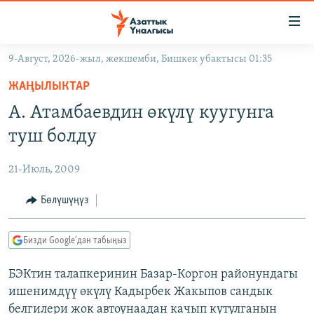
Линктер
Мазмунга
өтүңүз
9-Август, 2026-жыл, жекшемби, Бишкек убактысы 01:35
Навигацияга
ЖАҢЫЛЫКТАР
өтүңүз
ЖАҢЫЛЫКТАР
КЫРГЫЗСТАН
Издөөгө
А. Атамбаевдин өкүлү куугунга
салыңыз
ДҮЙНӨ
КЫРГЫЗСТАН
туш болду
УКРАИНА
САЯСАТ
ДҮЙНӨ
21-Июль, 2009
АТАЙЫН ИЛИКТӨӨ
ЭКОНОМИКА
БОРБОР АЗИЯ
ТВ ПРОГРАММАЛАР
Бөлүшүңүз
МАДАНИЯТ
ПОДКАСТ
БҮГҮН АЗАТТЫКТА
Бизди Google'дан табыңыз
ӨЗГӨЧӨ ПИКИР
ЭКСПЕРТТЕР ТАЛДАЙТ
БЭКтин талапкеринин Базар-Коргон районундагы
БИЗ ЖАНА ДҮЙНӨ
Русский
ишенимдүү өкүлү Кадырбек Жакыпов сандык
ДАНИСТЕ
белгилери жок автоунаадан качып кутулганын