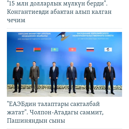
"15 млн долларлык мүлкүн берди".
Конгантиевди абактан алып калган
чечим
"ЕАЭБдин талаптары сакталбай
жатат". Чолпон-Атадагы саммит,
Пашиняндын сыны