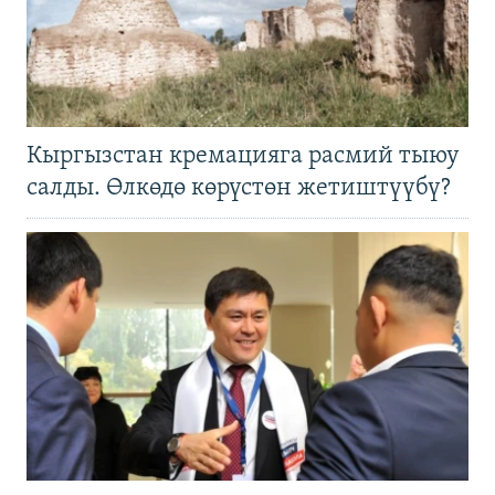
Кыргызстан кремацияга расмий тыюу
салды. Өлкөдө көрүстөн жетиштүүбү?