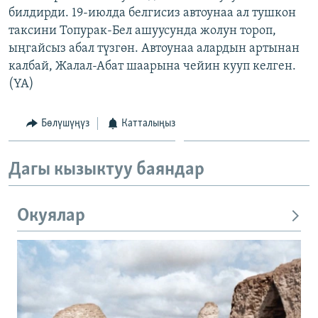
билдирди. 19-июлда белгисиз автоунаа ал тушкон
ОНЛАЙН ШЕРИНЕ
ЭЖЕ-СИҢДИЛЕР
таксини Топурак-Бел ашуусунда жолун тороп,
АЗАТТЫК+
ыңгайсыз абал түзгөн. Автоунаа алардын артынан
ЫҢГАЙСЫЗ СУРООЛОР
калбай, Жалал-Абат шаарына чейин кууп келген.
(YA)
ЭЕ/АРнун бардык сайттары
Бөлүшүңүз
Катталыңыз
Дагы кызыктуу баяндар
Окуялар