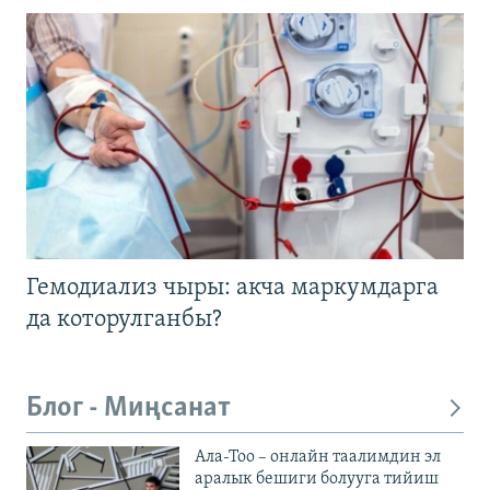
Гемодиализ чыры: акча маркумдарга
да которулганбы?
Блог - Миңсанат
Ала-Тоо – онлайн таалимдин эл
аралык бешиги болууга тийиш