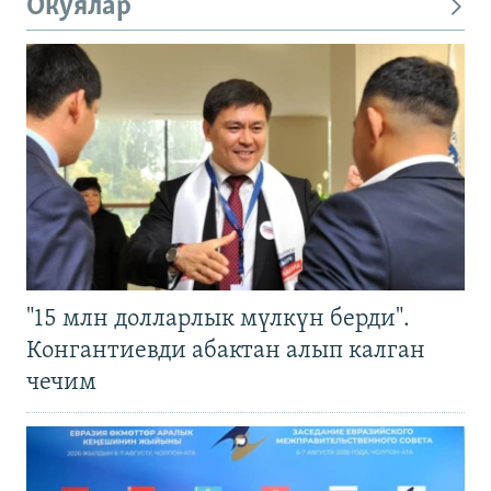
Окуялар
"15 млн долларлык мүлкүн берди".
Конгантиевди абактан алып калган
чечим