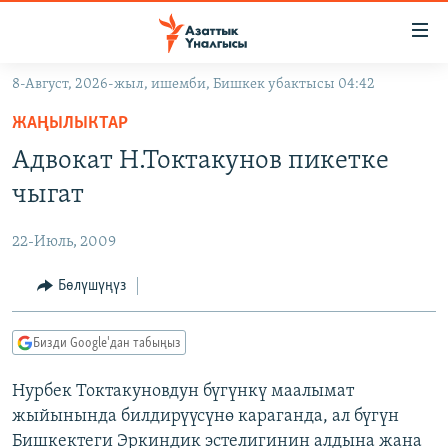
Линктер
Мазмунга
өтүңүз
8-Август, 2026-жыл, ишемби, Бишкек убактысы 04:42
Навигацияга
ЖАҢЫЛЫКТАР
өтүңүз
ЖАҢЫЛЫКТАР
КЫРГЫЗСТАН
Издөөгө
Адвокат Н.Токтакунов пикетке
салыңыз
ДҮЙНӨ
КЫРГЫЗСТАН
чыгат
УКРАИНА
САЯСАТ
ДҮЙНӨ
22-Июль, 2009
АТАЙЫН ИЛИКТӨӨ
ЭКОНОМИКА
БОРБОР АЗИЯ
ТВ ПРОГРАММАЛАР
Бөлүшүңүз
МАДАНИЯТ
ПОДКАСТ
БҮГҮН АЗАТТЫКТА
Бизди Google'дан табыңыз
ӨЗГӨЧӨ ПИКИР
ЭКСПЕРТТЕР ТАЛДАЙТ
Нурбек Токтакуновдун бүгүнкү маалымат
БИЗ ЖАНА ДҮЙНӨ
Русский
жыйынында билдирүүсүнө караганда, ал бүгүн
ДАНИСТЕ
Бишкектеги Эркиндик эстелигинин алдына жана