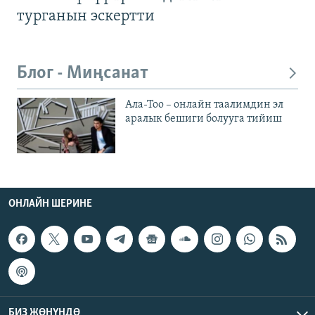
турганын эскертти
Блог - Миңсанат
Ала-Тоо – онлайн таалимдин эл
аралык бешиги болууга тийиш
ОНЛАЙН ШЕРИНЕ
БИЗ ЖӨНҮНДӨ