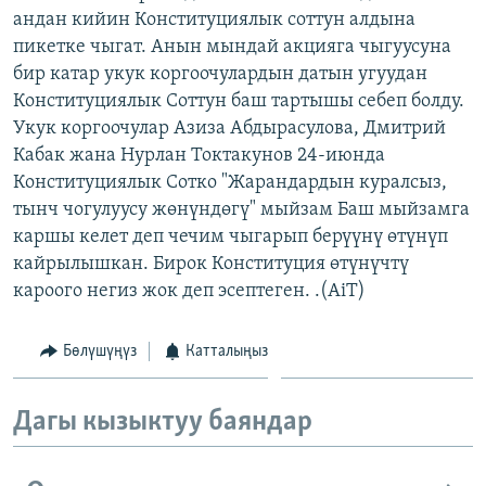
андан кийин Конституциялык соттун алдына
ОНЛАЙН ШЕРИНЕ
ЭЖЕ-СИҢДИЛЕР
пикетке чыгат. Анын мындай акцияга чыгуусуна
АЗАТТЫК+
бир катар укук коргоочулардын датын угуудан
ЫҢГАЙСЫЗ СУРООЛОР
Конституциялык Соттун баш тартышы себеп болду.
Укук коргоочулар Азиза Абдырасулова, Дмитрий
Кабак жана Нурлан Токтакунов 24-июнда
ЭЕ/АРнун бардык сайттары
Конституциялык Сотко "Жарандардын куралсыз,
тынч чогулуусу жөнүндөгү" мыйзам Баш мыйзамга
каршы келет деп чечим чыгарып берүүнү өтүнүп
кайрылышкан. Бирок Конституция өтүнүчтү
кароого негиз жок деп эсептеген. .(AiT)
Бөлүшүңүз
Катталыңыз
Дагы кызыктуу баяндар