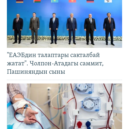
"ЕАЭБдин талаптары сакталбай
жатат". Чолпон-Атадагы саммит,
Пашиняндын сыны