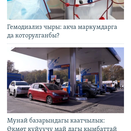
Гемодиализ чыры: акча маркумдарга
да которулганбы?
Мунай базарындагы каатчылык:
Өкмөт күйүүчү май дагы кымбаттай