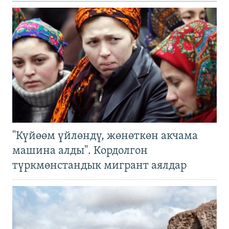
"Күйөөм үйлөндү, жөнөткөн акчама
машина алды". Кордолгон
түркмөнстандык мигрант аялдар