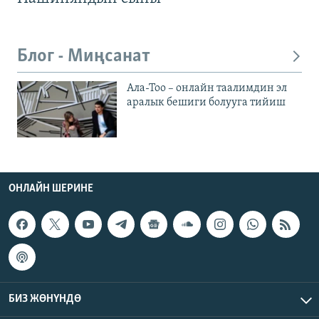
Блог - Миңсанат
Ала-Тоо – онлайн таалимдин эл
аралык бешиги болууга тийиш
ОНЛАЙН ШЕРИНЕ
БИЗ ЖӨНҮНДӨ