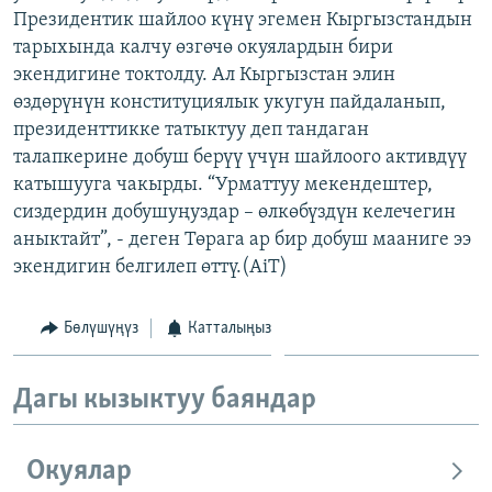
Президентик шайлоо күнү эгемен Кыргызстандын
ОНЛАЙН ШЕРИНЕ
ЭЖЕ-СИҢДИЛЕР
тарыхында калчу өзгөчө окуялардын бири
АЗАТТЫК+
экендигине токтолду. Ал Кыргызстан элин
ЫҢГАЙСЫЗ СУРООЛОР
өздөрүнүн конституциялык укугун пайдаланып,
президенттикке татыктуу деп тандаган
талапкерине добуш берүү үчүн шайлоого активдүү
ЭЕ/АРнун бардык сайттары
катышууга чакырды. “Урматтуу мекендештер,
сиздердин добушуңуздар – өлкөбүздүн келечегин
аныктайт”, - деген Төрага ар бир добуш мааниге ээ
экендигин белгилеп өттү.(AiT)
Бөлүшүңүз
Катталыңыз
Дагы кызыктуу баяндар
Окуялар