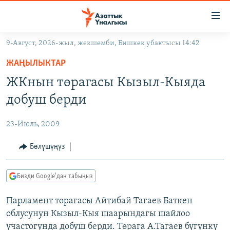
Линктер
Мазмунга
өтүңүз
9-Август, 2026-жыл, жекшемби, Бишкек убактысы 14:42
Навигацияга
ЖАҢЫЛЫКТАР
өтүңүз
ЖАҢЫЛЫКТАР
КЫРГЫЗСТАН
Издөөгө
ЖКнын төрагасы Кызыл-Кыяда
салыңыз
ДҮЙНӨ
КЫРГЫЗСТАН
добуш берди
УКРАИНА
САЯСАТ
ДҮЙНӨ
23-Июль, 2009
АТАЙЫН ИЛИКТӨӨ
ЭКОНОМИКА
БОРБОР АЗИЯ
ТВ ПРОГРАММАЛАР
Бөлүшүңүз
МАДАНИЯТ
ПОДКАСТ
БҮГҮН АЗАТТЫКТА
Бизди Google'дан табыңыз
ӨЗГӨЧӨ ПИКИР
ЭКСПЕРТТЕР ТАЛДАЙТ
Парламент төрагасы Айтибай Тагаев Баткен
БИЗ ЖАНА ДҮЙНӨ
Русский
облусунун Кызыл-Кыя шаарындагы шайлоо
ДАНИСТЕ
участогунда добуш берди. Төрага А.Тагаев бүгүнкү