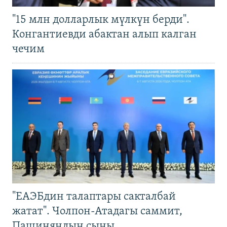
"15 млн долларлык мүлкүн берди".
Конгантиевди абактан алып калган
чечим
"ЕАЭБдин талаптары сакталбай
жатат". Чолпон-Атадагы саммит,
Пашиняндын сыны