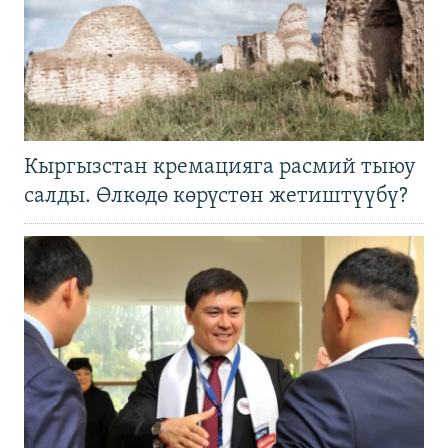
Кыргызстан кремацияга расмий тыюу
салды. Өлкөдө көрүстөн жетиштүүбү?