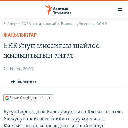
Линктер
Мазмунга
өтүңүз
8-Август, 2026-жыл, ишемби, Бишкек убактысы 00:19
Навигацияга
ЖАҢЫЛЫКТАР
өтүңүз
ЖАҢЫЛЫКТАР
КЫРГЫЗСТАН
Издөөгө
ЕККУнун миссиясы шайлоо
салыңыз
ДҮЙНӨ
КЫРГЫЗСТАН
жыйынтыгын айтат
УКРАИНА
САЯСАТ
ДҮЙНӨ
24-Июль, 2009
АТАЙЫН ИЛИКТӨӨ
ЭКОНОМИКА
БОРБОР АЗИЯ
ТВ ПРОГРАММАЛАР
Бөлүшүңүз
МАДАНИЯТ
ПОДКАСТ
БҮГҮН АЗАТТЫКТА
Бизди Google'дан табыңыз
ӨЗГӨЧӨ ПИКИР
ЭКСПЕРТТЕР ТАЛДАЙТ
Бүгүн Европадагы Коопсуздук жана Кызматташтык
БИЗ ЖАНА ДҮЙНӨ
Русский
Уюмунун шайлоого байкоо салуу миссиясы
ДАНИСТЕ
Кыргызстандагы президенттик шайлоонун