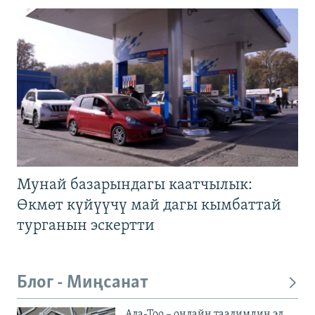
Мунай базарындагы каатчылык:
Өкмөт күйүүчү май дагы кымбаттай
турганын эскертти
Блог - Миңсанат
Ала-Тоо – онлайн таалимдин эл