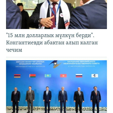
"15 млн долларлык мүлкүн берди".
Конгантиевди абактан алып калган
чечим