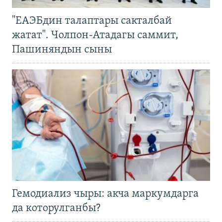
"ЕАЭБдин талаптары сакталбай
жатат". Чолпон-Атадагы саммит,
Пашиняндын сыны
Гемодиализ чыры: акча маркумдарга
да которулганбы?