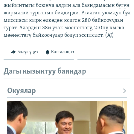
жыйынтыгы боюнча алдын ала баяндамасын бүгүн
ОНЛАЙН ШЕРИНЕ
ЭЖЕ-СИҢДИЛЕР
жарыялай турганын билдирди. Аталган уюмдун бул
АЗАТТЫК+
миссиясы кырк өлкөдөн келген 280 байкоочудан
ЫҢГАЙСЫЗ СУРООЛОР
турат. Алардын 38и узак мөөнөттөгү, 210ну кыска
мөөнөттөгү байкоочулар болуп эсептелет. (AJ)
ЭЕ/АРнун бардык сайттары
Бөлүшүңүз
Катталыңыз
Дагы кызыктуу баяндар
Окуялар