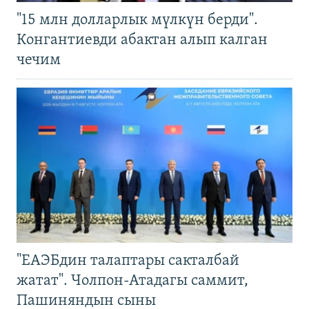
"15 млн долларлык мүлкүн берди".
Конгантиевди абактан алып калган
чечим
"ЕАЭБдин талаптары сакталбай
жатат". Чолпон-Атадагы саммит,
Пашиняндын сыны