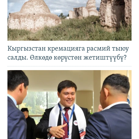
Кыргызстан кремацияга расмий тыюу
салды. Өлкөдө көрүстөн жетиштүүбү?