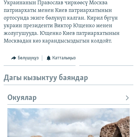
Украинанын Православ чиркөөсү Москва
ОНЛАЙН ШЕРИНЕ
ЭЖЕ-СИҢДИЛЕР
патриархаты менен Киев патриархатынын
АЗАТТЫК+
ортосунда экиге бөлүнүп калган. Кирил бүгүн
украин президенти Виктор Ющенко менен
ЫҢГАЙСЫЗ СУРООЛОР
жолугушууда. Ющенко Киев патриархатынын
Москвадан көз карандысыздыгын колдойт.
ЭЕ/АРнун бардык сайттары
Бөлүшүңүз
Катталыңыз
Дагы кызыктуу баяндар
Окуялар