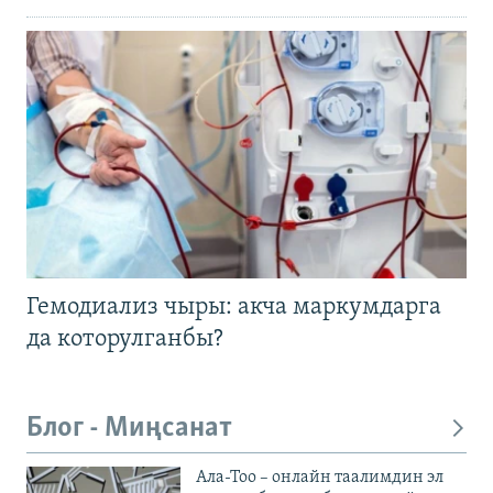
Гемодиализ чыры: акча маркумдарга
да которулганбы?
Блог - Миңсанат
Ала-Тоо – онлайн таалимдин эл