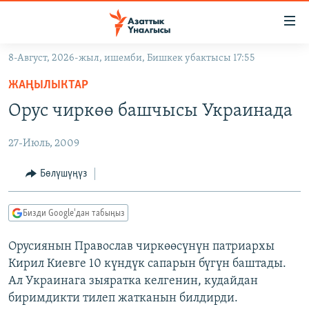
Линктер
Мазмунга
өтүңүз
8-Август, 2026-жыл, ишемби, Бишкек убактысы 17:55
Навигацияга
ЖАҢЫЛЫКТАР
өтүңүз
ЖАҢЫЛЫКТАР
КЫРГЫЗСТАН
Издөөгө
Орус чиркөө башчысы Украинада
салыңыз
ДҮЙНӨ
КЫРГЫЗСТАН
27-Июль, 2009
УКРАИНА
САЯСАТ
ДҮЙНӨ
АТАЙЫН ИЛИКТӨӨ
ЭКОНОМИКА
БОРБОР АЗИЯ
Бөлүшүңүз
ТВ ПРОГРАММАЛАР
МАДАНИЯТ
Бизди Google'дан табыңыз
ПОДКАСТ
БҮГҮН АЗАТТЫКТА
Орусиянын Православ чиркөөсүнүн патриархы
ӨЗГӨЧӨ ПИКИР
ЭКСПЕРТТЕР ТАЛДАЙТ
Кирил Киевге 10 күндүк сапарын бүгүн баштады.
БИЗ ЖАНА ДҮЙНӨ
Ал Украинага зыяратка келгенин, кудайдан
Русский
биримдикти тилеп жатканын билдирди.
ДАНИСТЕ