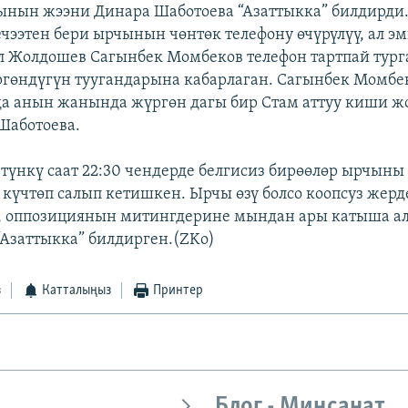
ынын жээни Динара Шаботоева “Азаттыкка” билдирди
ечээтен бери ырчынын чөнтөк телефону өчүрүлүү, ал э
л Жолдошев Сагынбек Момбеков телефон тартпай тург
гөндүгүн туугандарына кабарлаган. Сагынбек Момбе
а анын жанында жүргөн дагы бир Стам аттуу киши жо
Шаботоева.
 түнкү саат 22:30 чендерде белгисиз бирөөлөр ырчыны
 күчтөп салып кетишкен. Ырчы өзү болсо коопсуз жерд
, оппозициянын митингдерине мындан ары катыша ал
“Азаттыкка” билдирген.(ZKo)
з
Катталыңыз
Принтер
Блог - Миңсанат