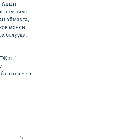
. Анын
ми аны алып
ан аймакта,
ков менен
к болууда,
 “Жип”
е
басын кечээ