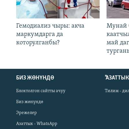
Гемодиализ чыры: акча
Мунай 
маркумдарга да
каатчы
которулганбы?
май да
турган
БИЗ ЖӨНҮНДӨ
"АЗАТТЫ
Блоктолгон сайтты ачуу
Тилим - ди
Биз жөнүндө
Русский
Эрежелер
Азаттык - WhatsApp
ОНЛАЙН ШЕРИНЕ