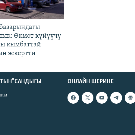
базарындагы
лык: Өкмөт күйүүчү
гы кымбаттай
ын эскертти
КТЫН" САНДЫГЫ
ОНЛАЙН ШЕРИНЕ
лим