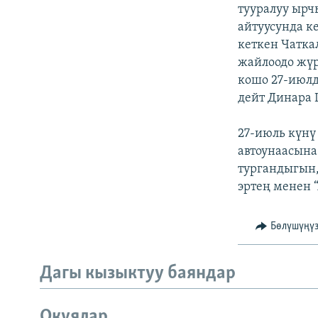
ЭЖЕ-СИҢДИЛЕР
тууралуу ырч
айтуусунда к
АЗАТТЫК+
кеткен Чатка
ЫҢГАЙСЫЗ СУРООЛОР
жайлоодо жүр
кошо 27-июлд
дейт Динара 
27-июль күнү
автоунаасына
тургандыгын
эртең менен 
Бөлүшүңү
Дагы кызыктуу баяндар
Окуялар