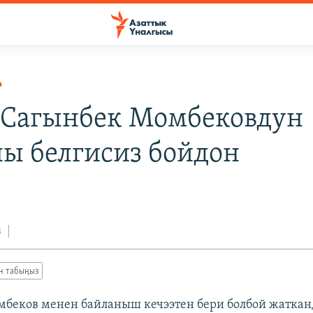
Р
Сагынбек Момбековдун
ы белгисиз бойдон
з
ан табыңыз
мбеков менен байланыш кечээтен бери болбой жатка