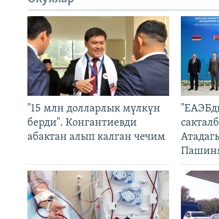
"15 млн долларлык мүлкүн
"ЕАЭБд
берди". Конгантиевди
сакталб
абактан алып калган чечим
Атадаг
Пашин