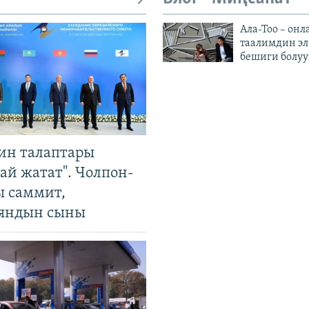
Ала-Тоо – онл
таалимдин эл
бешиги болуу
ин талаптары
ай жатат". Чолпон-
ы саммит,
яндын сыны