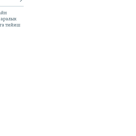
айн
 аралык
га тийиш