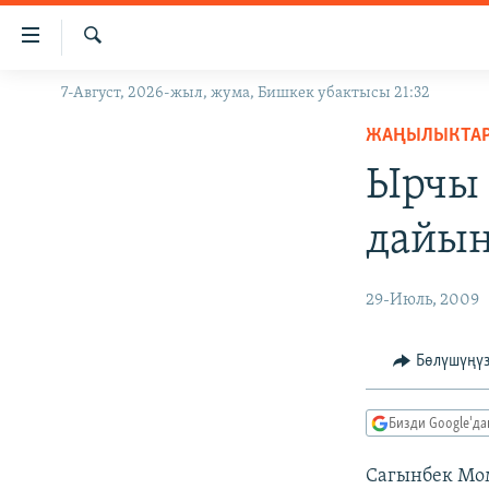
Линктер
Мазмунга
өтүңүз
Издөө
7-Август, 2026-жыл, жума, Бишкек убактысы 21:32
ЖАҢЫЛЫКТАР
Навигацияга
өтүңүз
ЖАҢЫЛЫКТА
КЫРГЫЗСТАН
Издөөгө
Ырчы 
ДҮЙНӨ
КЫРГЫЗСТАН
салыңыз
УКРАИНА
САЯСАТ
ДҮЙНӨ
дайын
АТАЙЫН ИЛИКТӨӨ
ЭКОНОМИКА
БОРБОР АЗИЯ
ТВ ПРОГРАММАЛАР
МАДАНИЯТ
29-Июль, 2009
ПОДКАСТ
БҮГҮН АЗАТТЫКТА
Бөлүшүңү
ӨЗГӨЧӨ ПИКИР
ЭКСПЕРТТЕР ТАЛДАЙТ
БИЗ ЖАНА ДҮЙНӨ
Бизди Google'д
ДАНИСТЕ
Сагынбек Мо