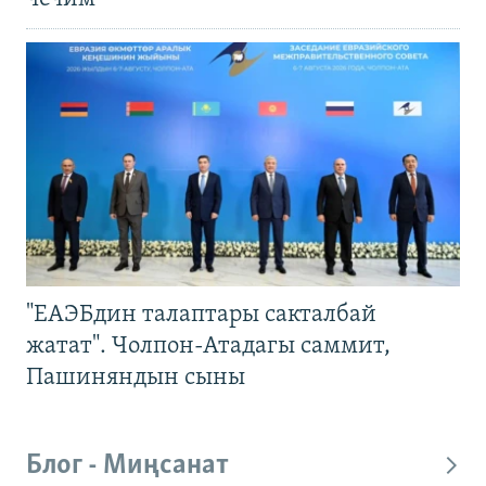
"ЕАЭБдин талаптары сакталбай
жатат". Чолпон-Атадагы саммит,
Пашиняндын сыны
Блог - Миңсанат