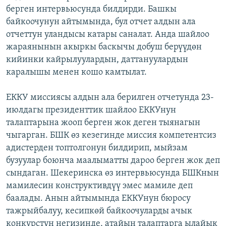
берген интервьюсунда билдирди. Башкы
ОНЛАЙН ШЕРИНЕ
ЭЖЕ-СИҢДИЛЕР
байкоочунун айтымында, бул отчет алдын ала
АЗАТТЫК+
отчеттун уландысы катары саналат. Анда шайлоо
ЫҢГАЙСЫЗ СУРООЛОР
жараянынын акыркы баскычы добуш берүүдөн
кийинки кайрылуулардын, даттануулардын
каралышы менен кошо камтылат.
ЭЕ/АРнун бардык сайттары
ЕККУ миссиясы алдын ала берилген отчетунда 23-
июлдагы президенттик шайлоо ЕККУнун
талаптарына жооп берген жок деген тыянагын
чыгарган. БШК өз кезегинде миссия компетентсиз
адистерден топтолгонун билдирип, мыйзам
бузуулар боюнча маалыматты дароо берген жок деп
сындаган. Шекеринска өз интервьюсунда БШКнын
мамилесин конструктивдүү эмес мамиле деп
баалады. Анын айтымында ЕККУнун бюросу
тажрыйбалуу, кесипкөй байкоочуларды ачык
конкурстун негизинде, атайын талаптарга ылайык