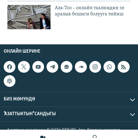
Ала-Тоо – онлайн таалимдин эл
аралык бешиги болууга тийиш
ОНЛАЙН ШЕРИНЕ
БИЗ ЖӨНҮНДӨ
"АЗАТТЫКТЫН" САНДЫГЫ
Азаттык үналгысы © 2026 RFE/RL, Inc. Бардык укуктар
корголгон.