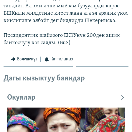
тандайт. Ал эми ички мыйзам бузууларды кароо
БШКнын милдетине кирет жана ага эл аралык уюм
кийлигише албайт деп билдирди Шекеринска.
Президенттик шайлоого ЕККУнун 200дөн ашык
байкоочусу көз салды. (BuS)
Бөлүшүңүз
Катталыңыз
Дагы кызыктуу баяндар
Окуялар