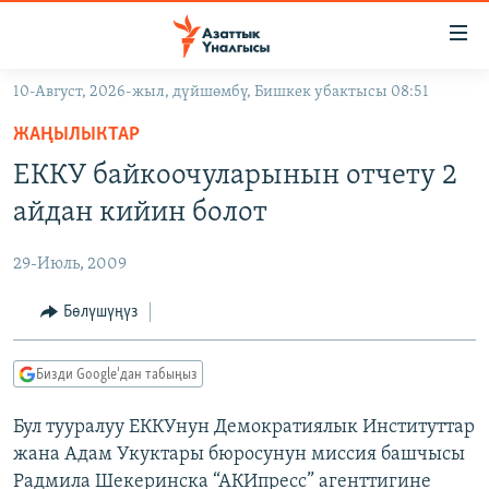
Линктер
Мазмунга
өтүңүз
10-Август, 2026-жыл, дүйшөмбү, Бишкек убактысы 08:51
Навигацияга
ЖАҢЫЛЫКТАР
өтүңүз
ЖАҢЫЛЫКТАР
КЫРГЫЗСТАН
Издөөгө
ЕККУ байкоочуларынын отчету 2
салыңыз
ДҮЙНӨ
КЫРГЫЗСТАН
айдан кийин болот
УКРАИНА
САЯСАТ
ДҮЙНӨ
29-Июль, 2009
АТАЙЫН ИЛИКТӨӨ
ЭКОНОМИКА
БОРБОР АЗИЯ
ТВ ПРОГРАММАЛАР
Бөлүшүңүз
МАДАНИЯТ
ПОДКАСТ
БҮГҮН АЗАТТЫКТА
Бизди Google'дан табыңыз
ӨЗГӨЧӨ ПИКИР
ЭКСПЕРТТЕР ТАЛДАЙТ
Бул тууралуу ЕККУнун Демократиялык Институттар
БИЗ ЖАНА ДҮЙНӨ
Русский
жана Адам Укуктары бюросунун миссия башчысы
ДАНИСТЕ
Радмила Шекеринска “АКИпресс” агенттигине