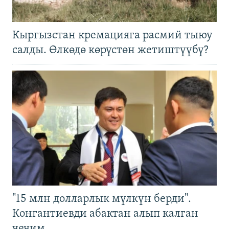
Кыргызстан кремацияга расмий тыюу
салды. Өлкөдө көрүстөн жетиштүүбү?
"15 млн долларлык мүлкүн берди".
Конгантиевди абактан алып калган
чечим