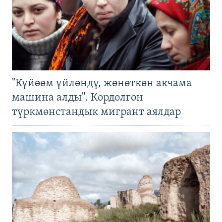
"Күйөөм үйлөндү, жөнөткөн акчама
машина алды". Кордолгон
түркмөнстандык мигрант аялдар