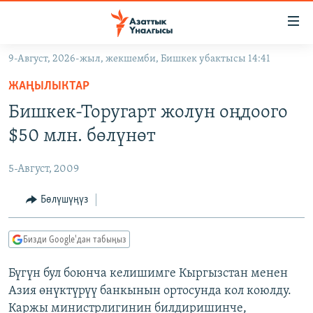
Линктер
Мазмунга
өтүңүз
9-Август, 2026-жыл, жекшемби, Бишкек убактысы 14:41
Навигацияга
ЖАҢЫЛЫКТАР
өтүңүз
ЖАҢЫЛЫКТАР
КЫРГЫЗСТАН
Издөөгө
Бишкек-Торугарт жолун оңдоого
салыңыз
ДҮЙНӨ
КЫРГЫЗСТАН
$50 млн. бөлүнөт
УКРАИНА
САЯСАТ
ДҮЙНӨ
5-Август, 2009
АТАЙЫН ИЛИКТӨӨ
ЭКОНОМИКА
БОРБОР АЗИЯ
ТВ ПРОГРАММАЛАР
Бөлүшүңүз
МАДАНИЯТ
ПОДКАСТ
БҮГҮН АЗАТТЫКТА
Бизди Google'дан табыңыз
ӨЗГӨЧӨ ПИКИР
ЭКСПЕРТТЕР ТАЛДАЙТ
Бүгүн бул боюнча келишимге Кыргызстан менен
БИЗ ЖАНА ДҮЙНӨ
Русский
Азия өнүктүрүү банкынын ортосунда кол коюлду.
ДАНИСТЕ
Каржы министрлигинин билдиришинче,