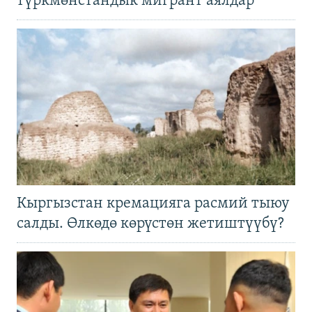
түркмөнстандык мигрант аялдар
Кыргызстан кремацияга расмий тыюу
салды. Өлкөдө көрүстөн жетиштүүбү?