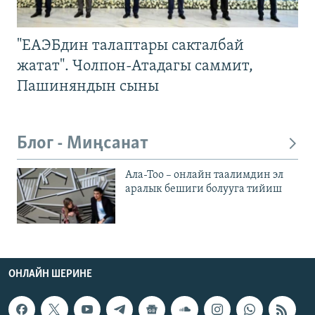
"ЕАЭБдин талаптары сакталбай
жатат". Чолпон-Атадагы саммит,
Пашиняндын сыны
Блог - Миңсанат
Ала-Тоо – онлайн таалимдин эл
аралык бешиги болууга тийиш
ОНЛАЙН ШЕРИНЕ