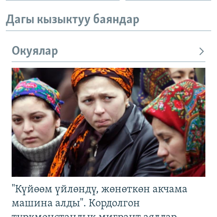
Дагы кызыктуу баяндар
Окуялар
"Күйөөм үйлөндү, жөнөткөн акчама
машина алды". Кордолгон