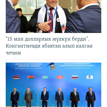
"15 млн долларлык мүлкүн берди".
Конгантиевди абактан алып калган
чечим