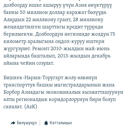
долбоорду ишке ашыруу үчүн Азия өнүктүрүү
ОНЛАЙН ШЕРИНЕ
ЭЖЕ-СИҢДИЛЕР
банкы 50 миллион доллар каражат бөлүүдө.
АЗАТТЫК+
Алардын 22 миллиону грант, 28 миллиону
ЫҢГАЙСЫЗ СУРООЛОР
жеңилдетилген шарттагы кредит түрүндө
берилмекчи. Долбоордун негизинде жолдун 75
километр аралыгына оңдоп-куруу иштери
ЭЕ/АРнун бардык сайттары
жүргүзүлөт. Ремонт 2010-жылдын май-июнь
айларында башталып, 2013-жылдын декабрь
айына чейин созулат.
Бишкек-Нарын-Торугарт жолу өлкөнүн
транспорттук башкы магистралдарынын жана
Борбор Азиядагы экономикалык кызматташуунун
алты регионалдык коридорлорунун бири болуп
саналат. (AzK)
Бөлүшүңүз
Катталыңыз