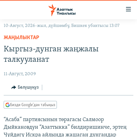
Линктер
Мазмунга
өтүңүз
10-Август, 2026-жыл, дүйшөмбү, Бишкек убактысы 13:07
Навигацияга
ЖАҢЫЛЫКТАР
өтүңүз
ЖАҢЫЛЫКТАР
КЫРГЫЗСТАН
Издөөгө
Кыргыз-дунган жаңжалы
салыңыз
ДҮЙНӨ
КЫРГЫЗСТАН
талкууланат
УКРАИНА
САЯСАТ
ДҮЙНӨ
11-Август, 2009
АТАЙЫН ИЛИКТӨӨ
ЭКОНОМИКА
БОРБОР АЗИЯ
ТВ ПРОГРАММАЛАР
Бөлүшүңүз
МАДАНИЯТ
ПОДКАСТ
БҮГҮН АЗАТТЫКТА
Бизди Google'дан табыңыз
ӨЗГӨЧӨ ПИКИР
ЭКСПЕРТТЕР ТАЛДАЙТ
“Асаба” партиясынын төрагасы Салмоор
БИЗ ЖАНА ДҮЙНӨ
Русский
Дыйкановдун “Азаттыкка” билдиришинче, эртең
ДАНИСТЕ
Чүйдөгү Искра айлында жашаган дунгандар