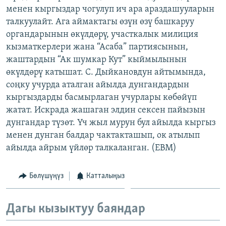
менен кыргыздар чогулуп ич ара араздашууларын
ОНЛАЙН ШЕРИНЕ
ЭЖЕ-СИҢДИЛЕР
талкуулайт. Ага аймактагы өзүн өзү башкаруу
АЗАТТЫК+
органдарынын өкүлдөрү, участкалык милиция
ЫҢГАЙСЫЗ СУРООЛОР
кызматкерлери жана “Асаба” партиясынын,
жаштардын “Ак шумкар Кут” кыймылынын
өкүлдөрү катышат. С. Дыйкановдун айтымында,
ЭЕ/АРнун бардык сайттары
соңку учурда аталган айылда дунгандардын
кыргыздарды басмырлаган учурлары көбөйүп
жатат. Искрада жашаган элдин сексен пайызын
дунгандар түзөт. Үч жыл мурун бул айылда кыргыз
менен дунган балдар чактакташып, ок атылып
айылда айрым үйлөр талкаланган. (EBM)
Бөлүшүңүз
Катталыңыз
Дагы кызыктуу баяндар