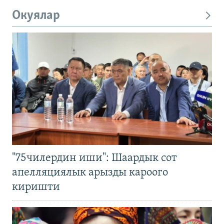
Окуялар
"75чилердин иши": Шаардык сот
апелляциялык арызды кароого
киришти