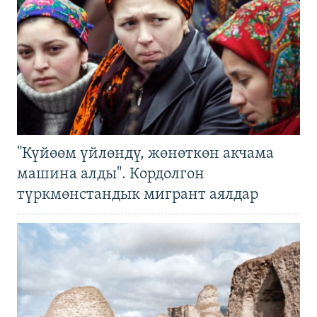
"Күйөөм үйлөндү, жөнөткөн акчама
машина алды". Кордолгон
түркмөнстандык мигрант аялдар