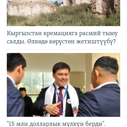
Кыргызстан кремацияга расмий тыюу
салды. Өлкөдө көрүстөн жетиштүүбү?
"15 млн долларлык мүлкүн берди".