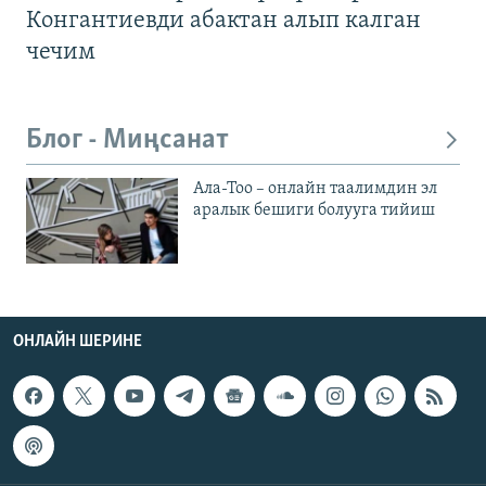
Конгантиевди абактан алып калган
чечим
Блог - Миңсанат
Ала-Тоо – онлайн таалимдин эл
аралык бешиги болууга тийиш
ОНЛАЙН ШЕРИНЕ