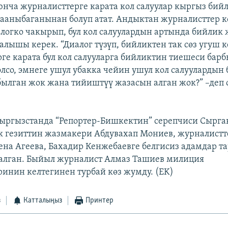
нча журналисттерге карата кол салуулар кыргыз бий
ааныбаганынан болуп атат. Андыктан журналисттер к
логко чакырып, бул кол салуулардын артында бийлик 
алышы керек. “Диалог түзүп, бийликтен так сөз угуш к
ге карата бул кол салууларга бийликтин тиешеси бар
олсо, эмнеге ушул убакка чейин ушул кол салуулардын 
былган жок жана тийиштүү жазасын алган жок?” –деп 
ргызстанда “Репортер-Бишкектин” серепчиси Сырга
 гезиттин жазмакери Абдувахап Мониев, журналистт
лена Агеева, Бахадир Кенжебаевге белгисиз адамдар т
талган. Быйыл журналист Алмаз Ташиев милиция
инин келтегинен турбай көз жумду. (EK)
з
Катталыңыз
Принтер