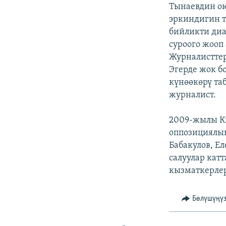
ЭЖЕ-СИҢДИЛЕР
Тынаевдин ою
эркиндигин т
АЗАТТЫК+
бийликти диа
ЫҢГАЙСЫЗ СУРООЛОР
суроого жооп 
Журналисттер
Эгерде жок б
күнөөкөрү та
журналист.
2009-жылы Кы
оппозициялык
Бабакулов, Е
салуулар кат
кызматкерлер
Бөлүшүңү