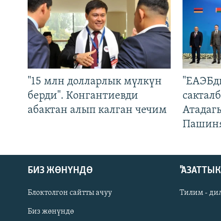
"15 млн долларлык мүлкүн
"ЕАЭБд
берди". Конгантиевди
сакталб
абактан алып калган чечим
Атадаг
Пашин
БИЗ ЖӨНҮНДӨ
"АЗАТТЫ
Блоктолгон сайтты ачуу
Тилим - ди
Биз жөнүндө