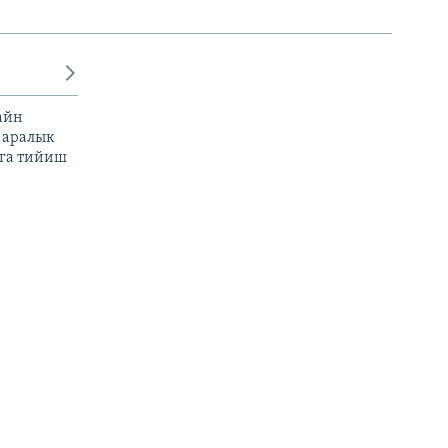
айн
 аралык
га тийиш