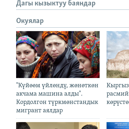
Дагы кызыктуу баяндар
Окуялар
"Күйөөм үйлөндү, жөнөткөн
Кыргыз
акчама машина алды".
расмий
Кордолгон түркмөнстандык
көрүст
мигрант аялдар