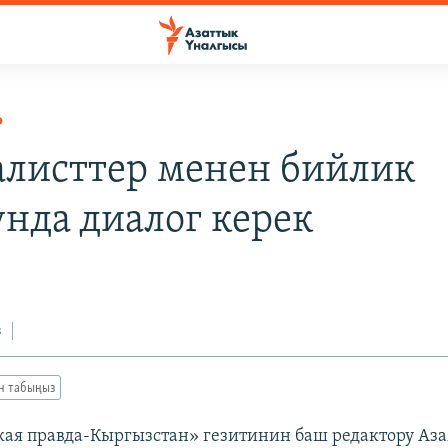
Р
листтер менен бийлик
унда диалог керек
з
ан табыңыз
ая правда-Кыргызстан» гезитинин баш редактору Аз