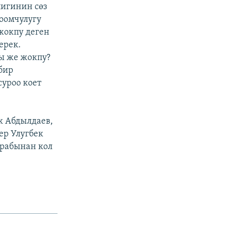
лигинин сөз
оомчулугу
жокпу деген
ерек.
бы же жокпу?
бир
суроо коет
к Абдылдаев,
ер Улугбек
арабынан кол