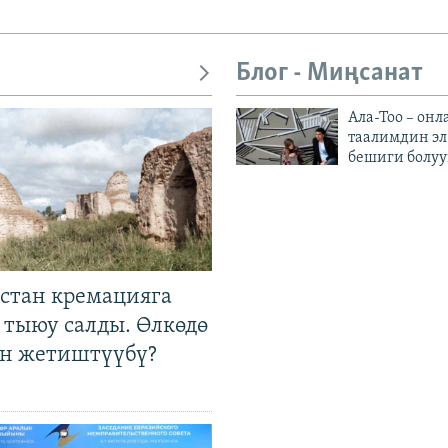
Блог - Миңсанат
Ала-Тоо – онл
таалимдин эл
бешиги болуу
стан кремацияга
 тыюу салды. Өлкөдө
өн жетиштүүбү?