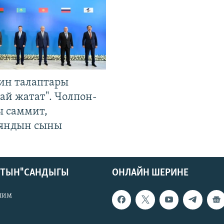
ин талаптары
ай жатат". Чолпон-
ы саммит,
яндын сыны
КТЫН" САНДЫГЫ
ОНЛАЙН ШЕРИНЕ
лим