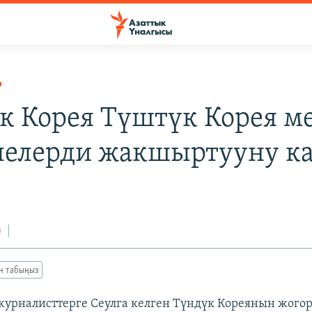
Р
к Корея Түштүк Корея м
елерди жакшыртууну ка
з
ан табыңыз
 журналисттерге Сеулга келген Түндүк Кореянын жого