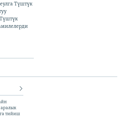
Сеулга Түштүк
туу
 Түштүк
мамилелерди
айн
 аралык
га тийиш