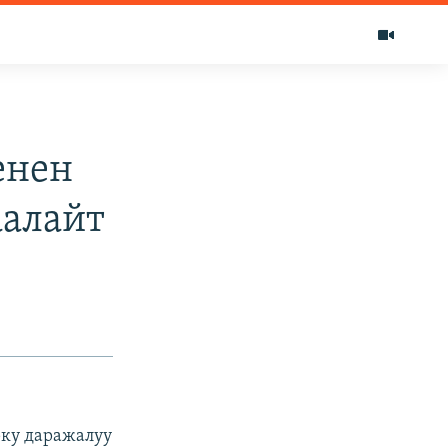
енен
алайт
рку даражалуу