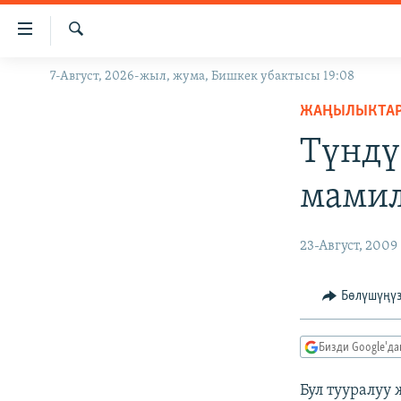
Линктер
Мазмунга
өтүңүз
Издөө
7-Август, 2026-жыл, жума, Бишкек убактысы 19:08
ЖАҢЫЛЫКТАР
Навигацияга
өтүңүз
ЖАҢЫЛЫКТА
КЫРГЫЗСТАН
Издөөгө
Түндү
ДҮЙНӨ
КЫРГЫЗСТАН
салыңыз
УКРАИНА
САЯСАТ
ДҮЙНӨ
мамил
АТАЙЫН ИЛИКТӨӨ
ЭКОНОМИКА
БОРБОР АЗИЯ
ТВ ПРОГРАММАЛАР
МАДАНИЯТ
23-Август, 2009
ПОДКАСТ
БҮГҮН АЗАТТЫКТА
Бөлүшүңү
ӨЗГӨЧӨ ПИКИР
ЭКСПЕРТТЕР ТАЛДАЙТ
БИЗ ЖАНА ДҮЙНӨ
Бизди Google'д
ДАНИСТЕ
Бул тууралуу