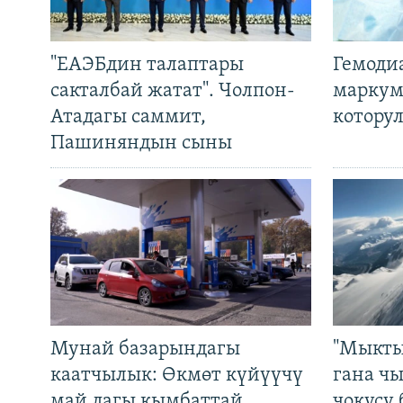
"ЕАЭБдин талаптары
Гемоди
сакталбай жатат". Чолпон-
маркум
Атадагы саммит,
котору
Пашиняндын сыны
Мунай базарындагы
"Мыкты
каатчылык: Өкмөт күйүүчү
гана ч
май дагы кымбаттай
чокусу