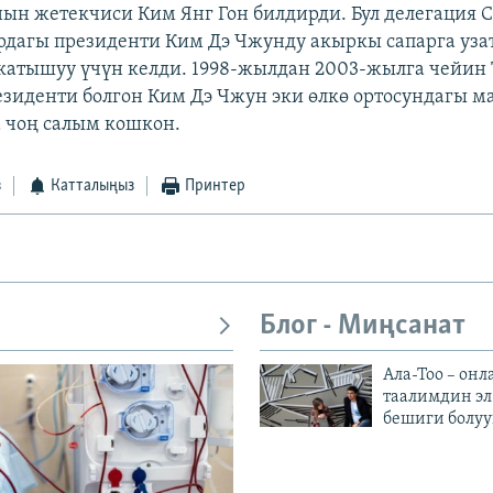
ын жетекчиси Ким Янг Гон билдирди. Бул делегация 
дагы президенти Ким Дэ Чжунду акыркы сапарга уза
катышуу үчүн келди. 1998-жылдан 2003-жылга чейин
зиденти болгон Ким Дэ Чжун эки өлкө ортосундагы 
 чоң салым кошкон.
з
Катталыңыз
Принтер
Блог - Миңсанат
Ала-Тоо – онл
таалимдин эл
бешиги болуу