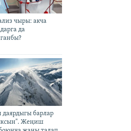
ализ чыры: акча
дарга да
лганбы?
 даярдыгы барлар
ыксын". Жеңиш
 боюнча жаңы талап