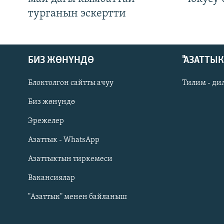
турганын эскертти
БИЗ ЖӨНҮНДӨ
"АЗАТТЫ
Блоктолгон сайтты ачуу
Тилим - ди
Биз жөнүндө
Русский
Эрежелер
Азаттык - WhatsApp
ОНЛАЙН ШЕРИНЕ
Азаттыктын тиркемеси
Вакансиялар
"Азаттык" менен байланыш
ЭЕ/АРнун бардык сайттары