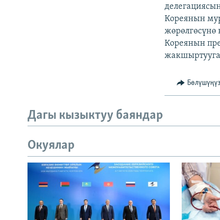
ЭЖЕ-СИҢДИЛЕР
делегациясын
Кореянын мур
АЗАТТЫК+
жөрөлгөсүнө 
ЫҢГАЙСЫЗ СУРООЛОР
Кореянын пре
жакшыртууга
Бөлүшүңү
Дагы кызыктуу баяндар
Окуялар