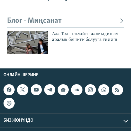
Блог - Миңсанат
Ала-Тоо – онлайн таалимдин эл
аралык бешиги болууга тийиш
ОНЛАЙН ШЕРИНЕ
БИЗ ЖӨНҮНДӨ