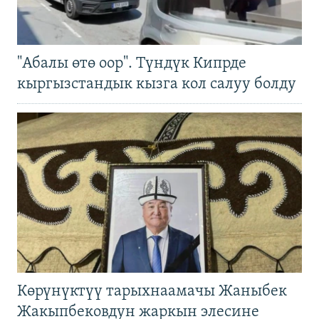
"Абалы өтө оор". Түндүк Кипрде
кыргызстандык кызга кол салуу болду
Көрүнүктүү тарыхнаамачы Жаныбек
Жакыпбековдун жаркын элесине