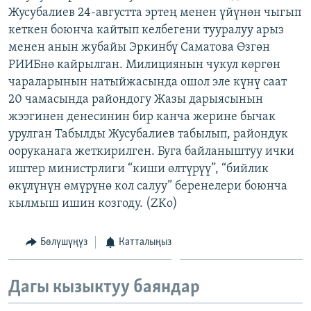
Жусубалиев 24-августта эртең менен үйүнөн чыгып
ОНЛАЙН ШЕРИНЕ
ЭЖЕ-СИҢДИЛЕР
кеткен боюнча кайтып келбегени тууралуу арыз
АЗАТТЫК+
менен анын жубайы Эркинбү Саматова Өзгөн
ЫҢГАЙСЫЗ СУРООЛОР
РИИБнө кайрылган. Милициянын чукул көргөн
чараларынын натыйжасында ошол эле күнү саат
20 чамасында райондогу Жазы дарыясынын
ЭЕ/АРнун бардык сайттары
жээгинен денесинин бир канча жерине бычак
урулган Табылды Жусубалиев табылып, райондук
ооруканага жеткирилген. Буга байланыштуу ички
иштер министрлиги “киши өлтүрүү”, “бийлик
өкүлүнүн өмүрүнө кол салуу” беренелери боюнча
кылмыш ишин козгоду. (ZKo)
Бөлүшүңүз
Катталыңыз
Дагы кызыктуу баяндар