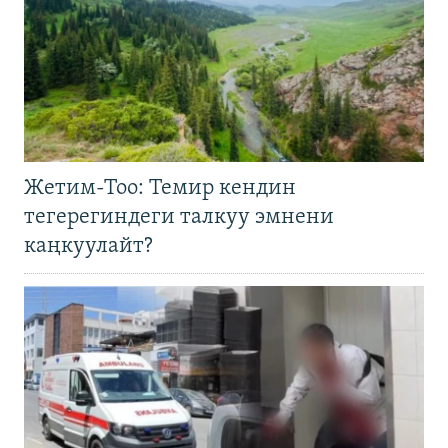
Жетим-Тоо: Темир кендин
тегерегиндеги талкуу эмнени
каңкуулайт?