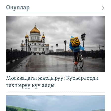
Окуялар
Москвадагы жардыруу: Курьерлерди
текшерүү күч алды