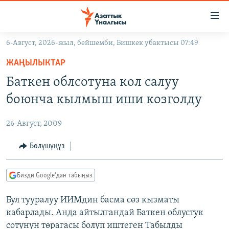
Линктер
Мазмунга
өтүңүз
6-Август, 2026-жыл, бейшемби, Бишкек убактысы 07:49
Навигацияга
ЖАҢЫЛЫКТАР
өтүңүз
ЖАҢЫЛЫКТАР
КЫРГЫЗСТАН
Издөөгө
Баткен облсотуна кол салуу
салыңыз
ДҮЙНӨ
КЫРГЫЗСТАН
боюнча кылмыш иши козголду
УКРАИНА
САЯСАТ
ДҮЙНӨ
26-Август, 2009
АТАЙЫН ИЛИКТӨӨ
ЭКОНОМИКА
БОРБОР АЗИЯ
ТВ ПРОГРАММАЛАР
Бөлүшүңүз
МАДАНИЯТ
ПОДКАСТ
БҮГҮН АЗАТТЫКТА
Бизди Google'дан табыңыз
ӨЗГӨЧӨ ПИКИР
ЭКСПЕРТТЕР ТАЛДАЙТ
Бул тууралуу ИИМдин басма сөз кызматы
БИЗ ЖАНА ДҮЙНӨ
Русский
кабарлады. Анда айтылгандай Баткен облустук
ДАНИСТЕ
сотунун төрагасы болуп иштеген Табылды