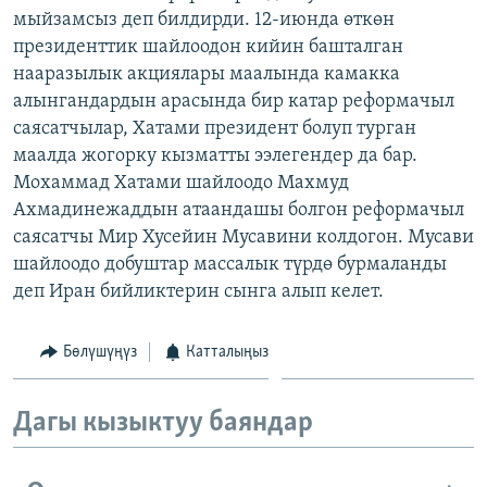
мыйзамсыз деп билдирди. 12-июнда өткөн
ОНЛАЙН ШЕРИНЕ
ЭЖЕ-СИҢДИЛЕР
президенттик шайлоодон кийин башталган
АЗАТТЫК+
нааразылык акциялары маалында камакка
ЫҢГАЙСЫЗ СУРООЛОР
алынгандардын арасында бир катар реформачыл
саясатчылар, Хатами президент болуп турган
маалда жогорку кызматты ээлегендер да бар.
ЭЕ/АРнун бардык сайттары
Мохаммад Хатами шайлоодо Махмуд
Ахмадинежаддын атаандашы болгон реформачыл
саясатчы Мир Хусейин Мусавини колдогон. Мусави
шайлоодо добуштар массалык түрдө бурмаланды
деп Иран бийликтерин сынга алып келет.
Бөлүшүңүз
Катталыңыз
Дагы кызыктуу баяндар