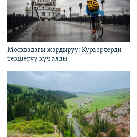
Москвадагы жардыруу: Курьерлерди
текшерүү күч алды