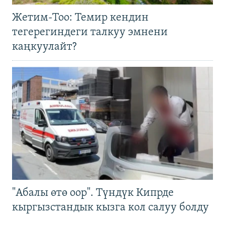
Жетим-Тоо: Темир кендин
тегерегиндеги талкуу эмнени
каңкуулайт?
"Абалы өтө оор". Түндүк Кипрде
кыргызстандык кызга кол салуу болду