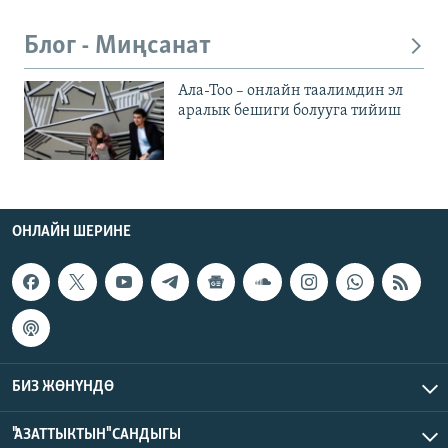
Блог - Миңсанат
Ала-Тоо – онлайн таалимдин эл
аралык бешиги болууга тийиш
ОНЛАЙН ШЕРИНЕ
БИЗ ЖӨНҮНДӨ
"АЗАТТЫКТЫН" САНДЫГЫ