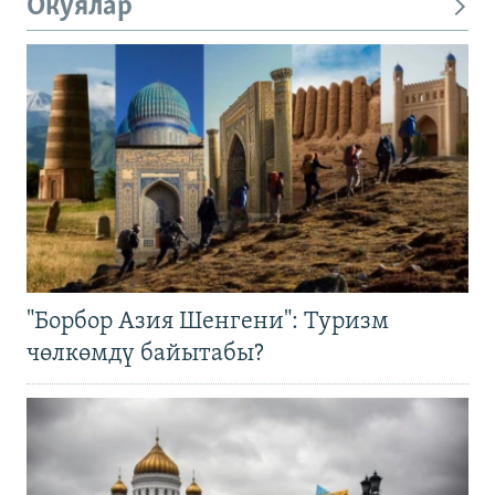
Окуялар
"Борбор Азия Шенгени": Туризм
чөлкөмдү байытабы?