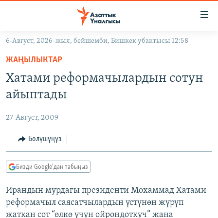
Линктер
Мазмунга
өтүңүз
6-Август, 2026-жыл, бейшемби, Бишкек убактысы 12:58
Навигацияга
ЖАҢЫЛЫКТАР
өтүңүз
ЖАҢЫЛЫКТАР
КЫРГЫЗСТАН
Издөөгө
Хатами реформачылардын сотун
салыңыз
ДҮЙНӨ
КЫРГЫЗСТАН
айыптады
УКРАИНА
САЯСАТ
ДҮЙНӨ
27-Август, 2009
АТАЙЫН ИЛИКТӨӨ
ЭКОНОМИКА
БОРБОР АЗИЯ
ТВ ПРОГРАММАЛАР
Бөлүшүңүз
МАДАНИЯТ
ПОДКАСТ
БҮГҮН АЗАТТЫКТА
Бизди Google'дан табыңыз
ӨЗГӨЧӨ ПИКИР
ЭКСПЕРТТЕР ТАЛДАЙТ
Ирандын мурдагы президенти Мохаммад Хатами
БИЗ ЖАНА ДҮЙНӨ
Русский
реформачыл саясатчылардын үстүнөн жүрүп
ДАНИСТЕ
жаткан сот “өлкө үчүн ойрондоткуч” жана