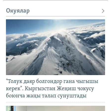
Окуялар
"Толук даяр болгондор гана чыгышы
керек". Кыргызстан Жеңиш чокусу
боюнча жаңы талап сунуштады