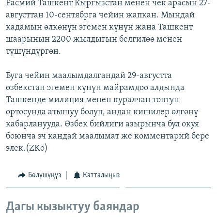
Расмий Ташкент Кыргызстан менен чек арасын 27-
августтан 10-сентябрга чейин жапкан. Мындай
кадамын өлкөнүн эгемен күнүн жана Ташкент
шаарынын 2200 жылдыгын белгилөө менен
түшүндүргөн.
Буга чейин маалымдалгандай 29-августта
өзбекстан эгемен күнүн майрамдоо алдында
Ташкенде милиция менен куралчан топтун
ортосунда атышуу болуп, андан кишилер өлгөнү
кабарланууда. Өзбек бийлиги азырынча бул окуя
боюнча эч кандай маалымат же комментарий бере
элек.(ZKo)
Бөлүшүңүз
Катталыңыз
Дагы кызыктуу баяндар