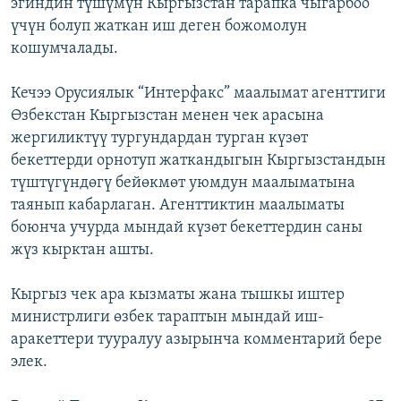
эгиндин түшүмүн Кыргызстан тарапка чыгарбоо
үчүн болуп жаткан иш деген божомолун
кошумчалады.
Кечээ Орусиялык “Интерфакс” маалымат агенттиги
Өзбекстан Кыргызстан менен чек арасына
жергиликтүү тургундардан турган күзөт
бекеттерди орнотуп жаткандыгын Кыргызстандын
түштүгүндөгү бейөкмөт уюмдун маалыматына
таянып кабарлаган. Агенттиктин маалыматы
боюнча учурда мындай күзөт бекеттердин саны
жүз кырктан ашты.
Кыргыз чек ара кызматы жана тышкы иштер
министрлиги өзбек тараптын мындай иш-
аракеттери тууралуу азырынча комментарий бере
элек.