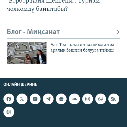
"Борбор Азия Шенгени": Туризм
чөлкөмдү байытабы?
Блог - Миңсанат
Ала-Тоо – онлайн таалимдин эл
аралык бешиги болууга тийиш
ОНЛАЙН ШЕРИНЕ