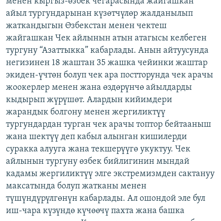
менен кыргыз-өзбек чегарасында жайгашкан
ОНЛАЙН ШЕРИНЕ
ЭЖЕ-СИҢДИЛЕР
айыл тургундарынан күзөтчүлөр жалданылып
жаткандыгын Өзбекстан менен чектеш
АЗАТТЫК+
жайгашкан Чек айлынын атын атагысы келбеген
ЫҢГАЙСЫЗ СУРООЛОР
тургуну “Азаттыкка” кабарлады. Анын айтуусунда
негизинен 18 жаштан 35 жашка чейинки жаштар
экиден-үчтөн болуп чек ара постторунда чек арачы
ЭЕ/АРнун бардык сайттары
жоокерлер менен жана өздөрүнчө айылдарды
кыдырып жүрүшөт. Алардын кийимдери
жарандык болгону менен жергиликтүү
тургундардан турган чек арачы топтор бейтааныш
жана шектүү деп кабыл алынган кишилерди
суракка алууга жана текшерүүгө укуктуу. Чек
айлынын тургуну өзбек бийлигинин мындай
кадамы жергиликтүү элге экстремизмден сактануу
максатында болуп жатканы менен
түшүндүрүлгөнүн кабарлады. Ал ошондой эле бул
иш-чара күзүндө күчөөчү пахта жана башка