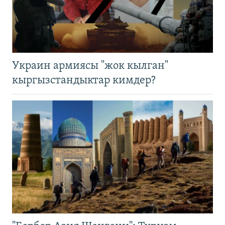
Украин армиясы "жок кылган"
кыргызстандыктар кимдер?