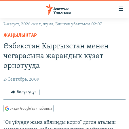
Линктер
Мазмунга
өтүңүз
7-Август, 2026-жыл, жума, Бишкек убактысы 02:07
Навигацияга
ЖАҢЫЛЫКТАР
өтүңүз
ЖАҢЫЛЫКТАР
КЫРГЫЗСТАН
Издөөгө
Өзбекстан Кыргызстан менен
салыңыз
ДҮЙНӨ
КЫРГЫЗСТАН
чегарасына жарандык күзөт
УКРАИНА
САЯСАТ
ДҮЙНӨ
орнотууда
АТАЙЫН ИЛИКТӨӨ
ЭКОНОМИКА
БОРБОР АЗИЯ
2-Сентябрь, 2009
ТВ ПРОГРАММАЛАР
МАДАНИЯТ
Бөлүшүңүз
ПОДКАСТ
БҮГҮН АЗАТТЫКТА
ӨЗГӨЧӨ ПИКИР
ЭКСПЕРТТЕР ТАЛДАЙТ
Бизди Google'дан табыңыз
БИЗ ЖАНА ДҮЙНӨ
Русский
“Өз үйүңдү жана айлыңды корго” деген аталыш
ДАНИСТЕ