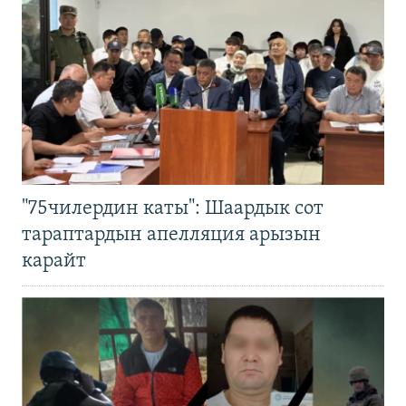
"75чилердин каты": Шаардык сот
тараптардын апелляция арызын
карайт