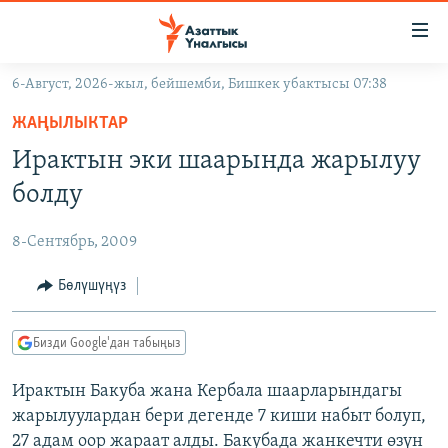
Линктер
Мазмунга
өтүңүз
6-Август, 2026-жыл, бейшемби, Бишкек убактысы 07:38
Навигацияга
ЖАҢЫЛЫКТАР
өтүңүз
ЖАҢЫЛЫКТАР
КЫРГЫЗСТАН
Издөөгө
Ирактын эки шаарында жарылуу
салыңыз
ДҮЙНӨ
КЫРГЫЗСТАН
болду
УКРАИНА
САЯСАТ
ДҮЙНӨ
8-Сентябрь, 2009
АТАЙЫН ИЛИКТӨӨ
ЭКОНОМИКА
БОРБОР АЗИЯ
ТВ ПРОГРАММАЛАР
Бөлүшүңүз
МАДАНИЯТ
ПОДКАСТ
БҮГҮН АЗАТТЫКТА
Бизди Google'дан табыңыз
ӨЗГӨЧӨ ПИКИР
ЭКСПЕРТТЕР ТАЛДАЙТ
Ирактын Бакуба жана Кербала шаарларындагы
БИЗ ЖАНА ДҮЙНӨ
Русский
жарылуулардан бери дегенде 7 киши набыт болуп,
ДАНИСТЕ
27 адам оор жараат алды. Бакубада жанкечти өзүн