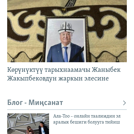
Көрүнүктүү тарыхнаамачы Жаныбек
Жакыпбековдун жаркын элесине
Блог - Миңсанат
Ала-Тоо – онлайн таалимдин эл
аралык бешиги болууга тийиш