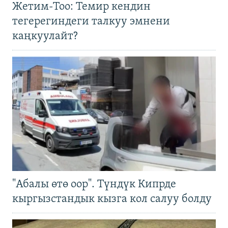
Жетим-Тоо: Темир кендин
тегерегиндеги талкуу эмнени
каңкуулайт?
"Абалы өтө оор". Түндүк Кипрде
кыргызстандык кызга кол салуу болду