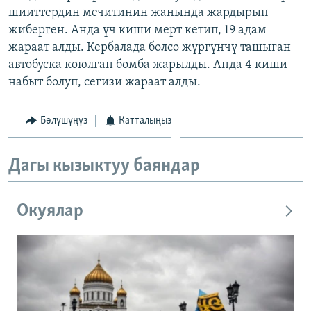
шииттердин мечитинин жанында жардырып
ОНЛАЙН ШЕРИНЕ
ЭЖЕ-СИҢДИЛЕР
жиберген. Анда үч киши мерт кетип, 19 адам
АЗАТТЫК+
жараат алды. Кербалада болсо жүргүнчү ташыган
ЫҢГАЙСЫЗ СУРООЛОР
автобуска коюлган бомба жарылды. Анда 4 киши
набыт болуп, сегизи жараат алды.
ЭЕ/АРнун бардык сайттары
Бөлүшүңүз
Катталыңыз
Дагы кызыктуу баяндар
Окуялар