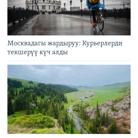
Москвадагы жардыруу: Курьерлерди
текшерүү күч алды