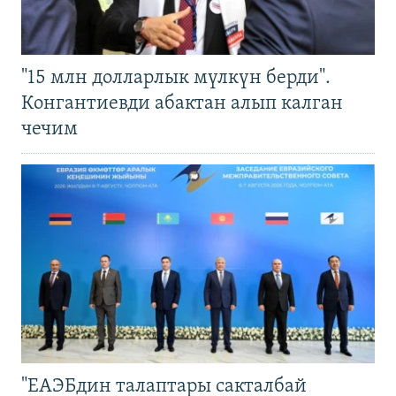
"15 млн долларлык мүлкүн берди".
Конгантиевди абактан алып калган
чечим
"ЕАЭБдин талаптары сакталбай