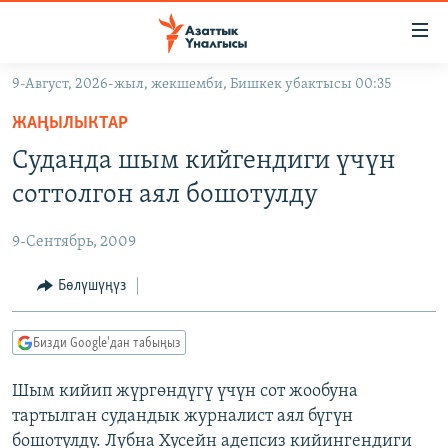
Линктер
Мазмунга
өтүңүз
9-Август, 2026-жыл, жекшемби, Бишкек убактысы 00:35
Навигацияга
ЖАҢЫЛЫКТАР
өтүңүз
ЖАҢЫЛЫКТАР
КЫРГЫЗСТАН
Издөөгө
Суданда шым кийгендиги үчүн
салыңыз
ДҮЙНӨ
КЫРГЫЗСТАН
соттолгон аял бошотулду
УКРАИНА
САЯСАТ
ДҮЙНӨ
9-Сентябрь, 2009
АТАЙЫН ИЛИКТӨӨ
ЭКОНОМИКА
БОРБОР АЗИЯ
ТВ ПРОГРАММАЛАР
Бөлүшүңүз
МАДАНИЯТ
ПОДКАСТ
БҮГҮН АЗАТТЫКТА
Бизди Google'дан табыңыз
ӨЗГӨЧӨ ПИКИР
ЭКСПЕРТТЕР ТАЛДАЙТ
Шым кийип жүргөндүгү үчүн сот жообуна
БИЗ ЖАНА ДҮЙНӨ
Русский
тартылган судандык журналист аял бүгүн
ДАНИСТЕ
бошотулду. Лубна Хусейн адепсиз кийингендиги