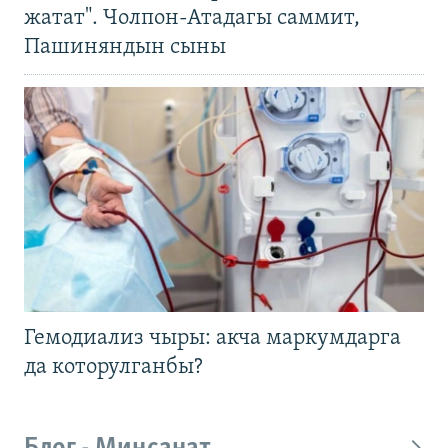
жатат". Чолпон-Атадагы саммит,
Пашиняндын сыны
Гемодиализ чыры: акча маркумдарга
да которулганбы?