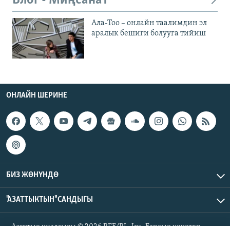
Блог - Миңсанат
Ала-Тоо – онлайн таалимдин эл
аралык бешиги болууга тийиш
ОНЛАЙН ШЕРИНЕ
БИЗ ЖӨНҮНДӨ
"АЗАТТЫКТЫН" САНДЫГЫ
Азаттык үналгысы © 2026 RFE/RL, Inc. Бардык укуктар