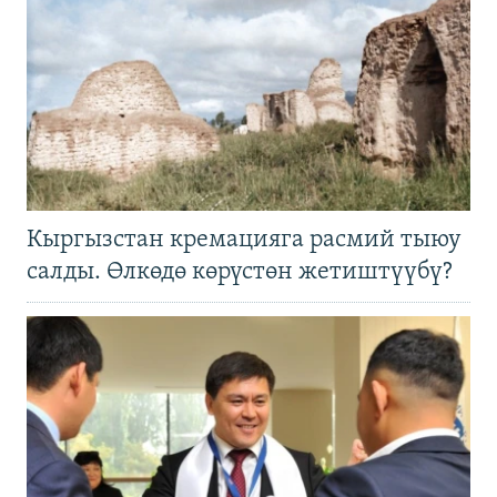
Кыргызстан кремацияга расмий тыюу
салды. Өлкөдө көрүстөн жетиштүүбү?