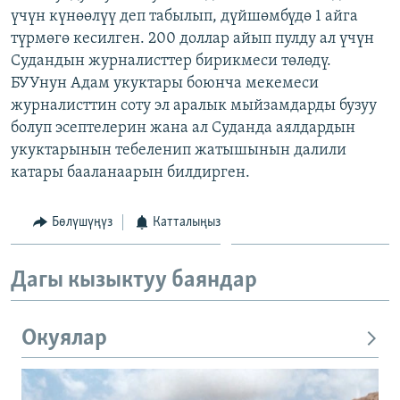
үчүн күнөөлүү деп табылып, дүйшөмбүдө 1 айга
ОНЛАЙН ШЕРИНЕ
ЭЖЕ-СИҢДИЛЕР
түрмөгө кесилген. 200 доллар айып пулду ал үчүн
АЗАТТЫК+
Судандын журналисттер бирикмеси төлөдү.
ЫҢГАЙСЫЗ СУРООЛОР
БУУнун Адам укуктары боюнча мекемеси
журналисттин соту эл аралык мыйзамдарды бузуу
болуп эсептелерин жана ал Суданда аялдардын
ЭЕ/АРнун бардык сайттары
укуктарынын тебеленип жатышынын далили
катары бааланаарын билдирген.
Бөлүшүңүз
Катталыңыз
Дагы кызыктуу баяндар
Окуялар