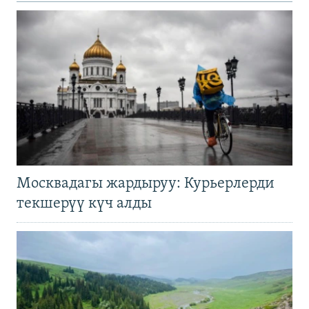
Москвадагы жардыруу: Курьерлерди
текшерүү күч алды