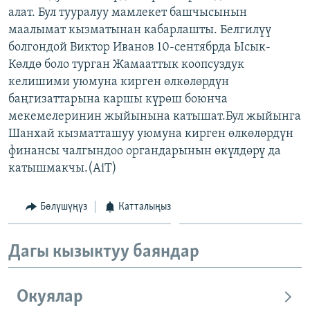
алат. Бул тууралуу мамлекет башчысынын
ОНЛАЙН ШЕРИНЕ
ЭЖЕ-СИҢДИЛЕР
маалымат кызматынан кабарлашты. Белгилүү
АЗАТТЫК+
болгондой Виктор Иванов 10-сентябрда Ысык-
ЫҢГАЙСЫЗ СУРООЛОР
Көлдө боло турган Жамааттык коопсуздук
келишими уюмуна кирген өлкөлөрдүн
баңгизаттарына каршы күрөш боюнча
ЭЕ/АРнун бардык сайттары
мекемелеринин жыйынына катышат.Бул жыйынга
Шанхай кызматташуу уюмуна кирген өлкөлөрдүн
финансы чалгындоо органдарынын өкүлдөрү да
катышмакчы.(AiT)
Бөлүшүңүз
Катталыңыз
Дагы кызыктуу баяндар
Окуялар