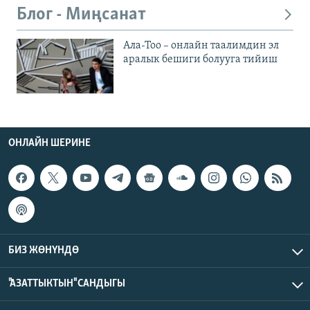
Блог - Миңсанат
Ала-Тоо – онлайн таалимдин эл
аралык бешиги болууга тийиш
ОНЛАЙН ШЕРИНЕ
БИЗ ЖӨНҮНДӨ
"АЗАТТЫКТЫН" САНДЫГЫ