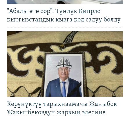
"Абалы өтө оор". Түндүк Кипрде
кыргызстандык кызга кол салуу болду
Көрүнүктүү тарыхнаамачы Жаныбек
Жакыпбековдун жаркын элесине