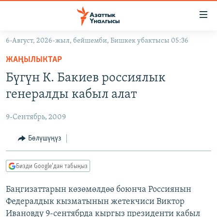
Линктер
Мазмунга
өтүңүз
6-Август, 2026-жыл, бейшемби, Бишкек убактысы 05:36
Навигацияга
ЖАҢЫЛЫКТАР
өтүңүз
ЖАҢЫЛЫКТАР
КЫРГЫЗСТАН
Издөөгө
Бүгүн К. Бакиев россиялык
салыңыз
ДҮЙНӨ
КЫРГЫЗСТАН
генералды кабыл алат
УКРАИНА
САЯСАТ
ДҮЙНӨ
9-Сентябрь, 2009
АТАЙЫН ИЛИКТӨӨ
ЭКОНОМИКА
БОРБОР АЗИЯ
ТВ ПРОГРАММАЛАР
Бөлүшүңүз
МАДАНИЯТ
ПОДКАСТ
БҮГҮН АЗАТТЫКТА
Бизди Google'дан табыңыз
ӨЗГӨЧӨ ПИКИР
ЭКСПЕРТТЕР ТАЛДАЙТ
Баңгизаттарын көзөмөлдөө боюнча Россиянын
БИЗ ЖАНА ДҮЙНӨ
Русский
Федералдык кызматынын жетекчиси Виктор
ДАНИСТЕ
Ивановду 9-сентябрда кыргыз президенти кабыл