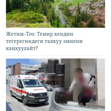
Жетим-Тоо: Темир кендин
тегерегиндеги талкуу эмнени
каңкуулайт?