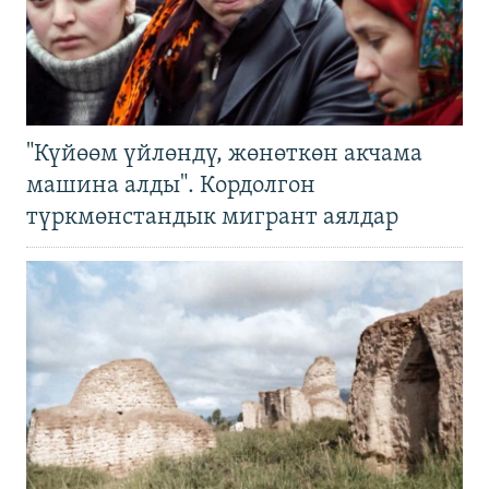
"Күйөөм үйлөндү, жөнөткөн акчама
машина алды". Кордолгон
түркмөнстандык мигрант аялдар