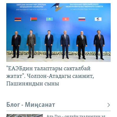
"ЕАЭБдин талаптары сакталбай
жатат". Чолпон-Атадагы саммит,
Пашиняндын сыны
Блог - Миңсанат
Ала-Тоо – онлайн таалимдин эл