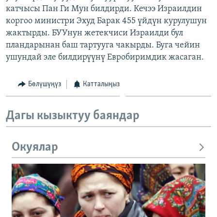
катчысы Пан Ги Мун билдирди. Кечээ Израилдин
ОНЛАЙН ШЕРИНЕ
ЭЖЕ-СИҢДИЛЕР
коргоо министри Эхуд Барак 455 үйдүн курулушун
АЗАТТЫК+
жактырды. БУУнун жетекчиси Израилди бул
ЫҢГАЙСЫЗ СУРООЛОР
пландарынан баш тартууга чакырды. Буга чейин
ушундай эле билдирүүнү Евробиримдик жасаган.
ЭЕ/АРнун бардык сайттары
Бөлүшүңүз
Катталыңыз
Дагы кызыктуу баяндар
Окуялар