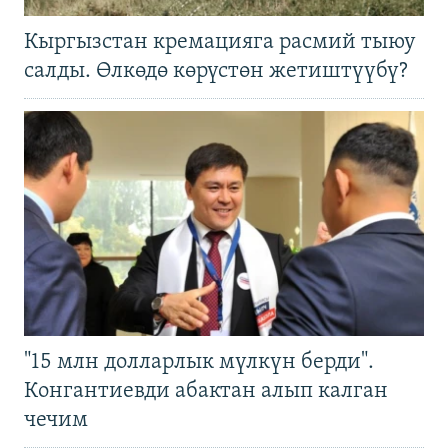
Кыргызстан кремацияга расмий тыюу
салды. Өлкөдө көрүстөн жетиштүүбү?
"15 млн долларлык мүлкүн берди".
Конгантиевди абактан алып калган
чечим