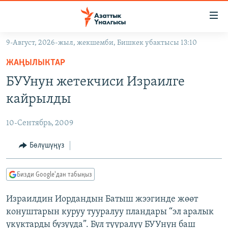
Линктер
Мазмунга
өтүңүз
9-Август, 2026-жыл, жекшемби, Бишкек убактысы 13:10
Навигацияга
ЖАҢЫЛЫКТАР
өтүңүз
ЖАҢЫЛЫКТАР
КЫРГЫЗСТАН
Издөөгө
БУУнун жетекчиси Израилге
салыңыз
ДҮЙНӨ
КЫРГЫЗСТАН
кайрылды
УКРАИНА
САЯСАТ
ДҮЙНӨ
10-Сентябрь, 2009
АТАЙЫН ИЛИКТӨӨ
ЭКОНОМИКА
БОРБОР АЗИЯ
ТВ ПРОГРАММАЛАР
Бөлүшүңүз
МАДАНИЯТ
ПОДКАСТ
БҮГҮН АЗАТТЫКТА
Бизди Google'дан табыңыз
ӨЗГӨЧӨ ПИКИР
ЭКСПЕРТТЕР ТАЛДАЙТ
Израилдин Иордандын Батыш жээгинде жөөт
БИЗ ЖАНА ДҮЙНӨ
Русский
конуштарын куруу тууралуу пландары “эл аралык
ДАНИСТЕ
укуктарды бузууда”. Бул тууралуу БУУнун баш