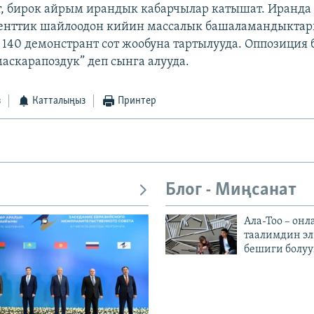
, бирок айрым ирандык кабарчылар катышат. Иранда
денттик шайлоодон кийин массалык башаламандыктар
140 демонстрант сот жообуна тартылууда. Оппозиция б
маскарапоздук” деп сынга алууда.
з
Катталыңыз
Принтер
Блог - Миңсанат
Ала-Тоо – онл
таалимдин эл
бешиги болуу