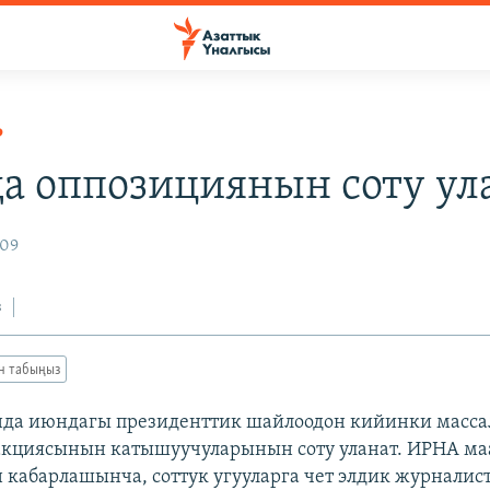
Р
а оппозициянын соту ул
009
з
ан табыңыз
нда июндагы президенттик шайлоодон кийинки масс
акциясынын катышуучуларынын соту уланат. ИРНА м
 кабарлашынча, соттук угууларга чет элдик журналис