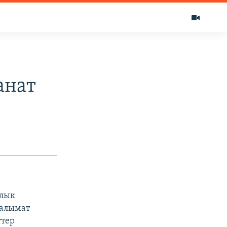
анат
алык
аалымат
ттер