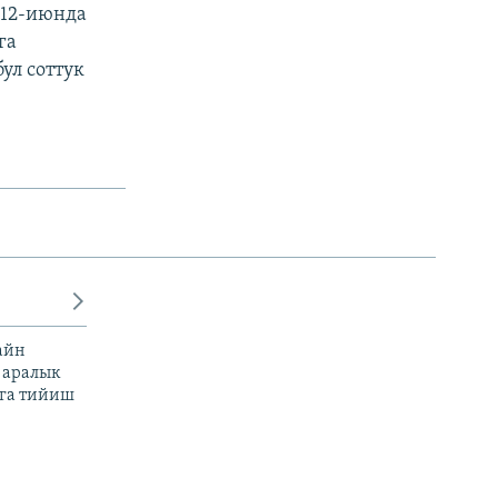
 12-июнда
га
ул соттук
айн
 аралык
га тийиш