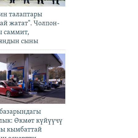
ин талаптары
ай жатат". Чолпон-
ы саммит,
яндын сыны
базарындагы
лык: Өкмөт күйүүчү
гы кымбаттай