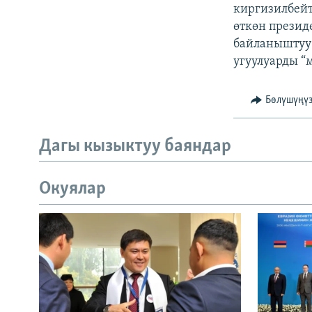
ЭЖЕ-СИҢДИЛЕР
киргизилбейт
өткөн прези
АЗАТТЫК+
байланыштуу 
ЫҢГАЙСЫЗ СУРООЛОР
угуулуарды “
Бөлүшүңү
Дагы кызыктуу баяндар
Окуялар