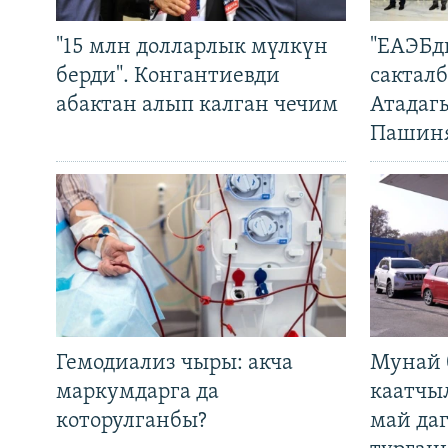
"15 млн долларлык мүлкүн
"ЕАЭБд
берди". Конгантиевди
сакталб
абактан алып калган чечим
Атадаг
Пашин
Гемодиализ чыры: акча
Мунай 
маркумдарга да
каатчы
которулганбы?
май да