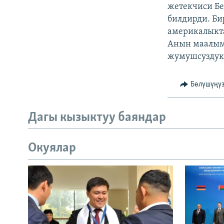
ЭЖЕ-СИҢДИЛЕР
жетекчиси Бе
билдирди. Би
АЗАТТЫК+
америкалыкта
ЫҢГАЙСЫЗ СУРООЛОР
Анын маалыма
жумушсуздукт
Бөлүшүңү
Дагы кызыктуу баяндар
Окуялар