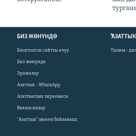
турган
БИЗ ЖӨНҮНДӨ
"АЗАТТЫ
Блоктолгон сайтты ачуу
Тилим - ди
Биз жөнүндө
Русский
Эрежелер
Азаттык - WhatsApp
ОНЛАЙН ШЕРИНЕ
Азаттыктын тиркемеси
Вакансиялар
"Азаттык" менен байланыш
ЭЕ/АРнун бардык сайттары