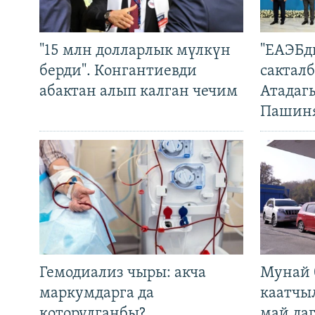
"15 млн долларлык мүлкүн
"ЕАЭБд
берди". Конгантиевди
сакталб
абактан алып калган чечим
Атадаг
Пашин
Гемодиализ чыры: акча
Мунай 
маркумдарга да
каатчы
которулганбы?
май да