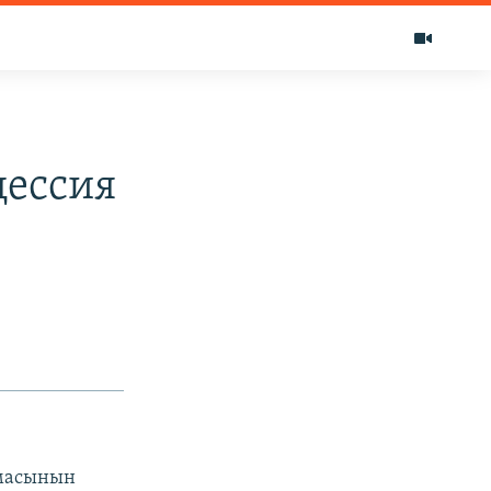
цессия
емасынын