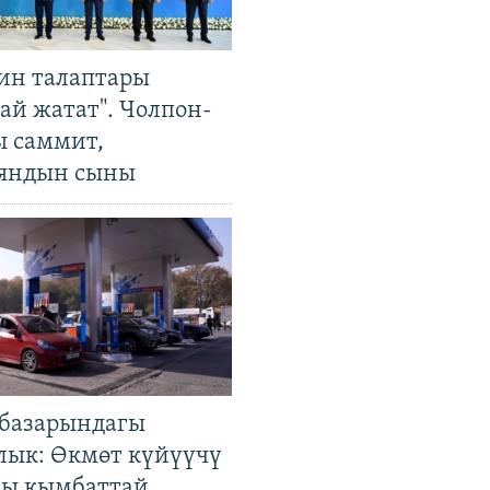
ин талаптары
ай жатат". Чолпон-
ы саммит,
яндын сыны
базарындагы
лык: Өкмөт күйүүчү
гы кымбаттай