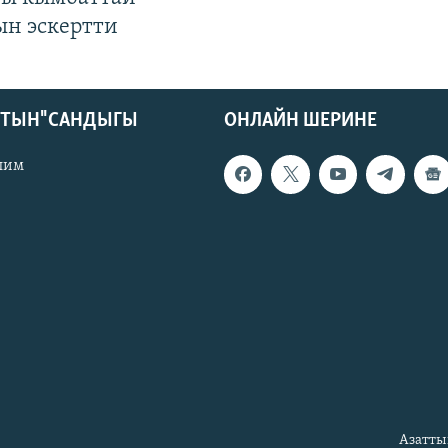
ын эскертти
КТЫН" САНДЫГЫ
ОНЛАЙН ШЕРИНЕ
лим
Азатты