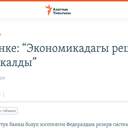
Р
нке: “Экономикадагы ре
 калды”
009
з
ан табыңыз
ук банкы болуп эсептелген Федералдык резерв сист