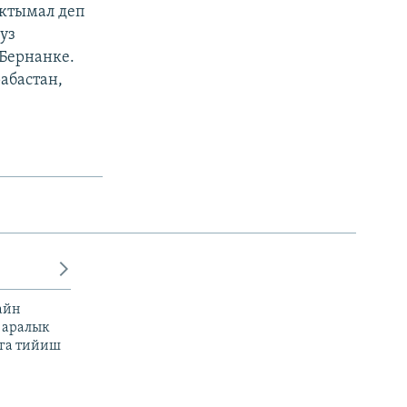
ыктымал деп
уз
Бернанке.
абастан,
айн
 аралык
га тийиш