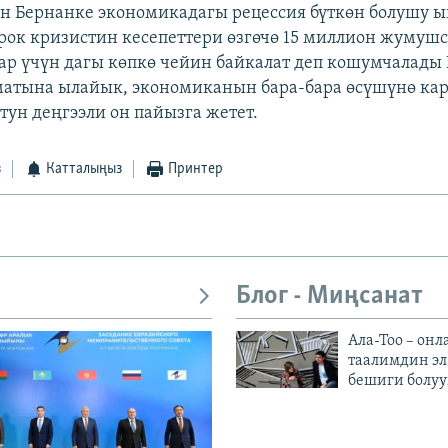
н Бернанке экономикадагы рецессия бүткөн болушу 
рок кризистин кесепеттери өзгөчө 15 миллион жумушс
р үчүн дагы көпкө чейин байкалат деп кошумчалады 
тына ылайык, экономиканын бара-бара өсүшүнө кар
ун деңгээли он пайызга жетет.
з
Катталыңыз
Принтер
Блог - Миңсанат
Ала-Тоо – онл
таалимдин эл
бешиги болуу