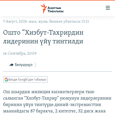
Линктер
Мазмунга
өтүңүз
7-Август, 2026-жыл, жума, Бишкек убактысы 13:21
Навигацияга
ЖАҢЫЛЫКТАР
өтүңүз
Ошто “Хизбут-Тахрирдин
КЫРГЫЗСТАН
Издөөгө
лидеринин үйү тинтилди
салыңыз
ДҮЙНӨ
КЫРГЫЗСТАН
16-Сентябрь, 2009
УКРАИНА
САЯСАТ
ДҮЙНӨ
АТАЙЫН ИЛИКТӨӨ
ЭКОНОМИКА
БОРБОР АЗИЯ
Бөлүшүңүз
ТВ ПРОГРАММАЛАР
МАДАНИЯТ
Бизди Google'дан табыңыз
ПОДКАСТ
БҮГҮН АЗАТТЫКТА
Ош шаардык милиция кызматкерлери тыю
ӨЗГӨЧӨ ПИКИР
ЭКСПЕРТТЕР ТАЛДАЙТ
салынган “Хизбут-Тахрир” уюмунун лидерлеринин
БИЗ ЖАНА ДҮЙНӨ
биринин үйүн тинтүүдө диний-экстремисттик
Русский
ДАНИСТЕ
маанайдагы 87 баракча, 2 китепче, 32 диск жана