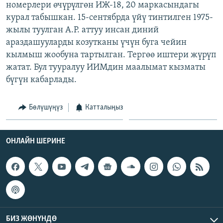
номерлери өчүрүлгөн ИЖ-18, 20 маркасындагы
ОНЛАЙН ШЕРИНЕ
ЭЖЕ-СИҢДИЛЕР
курал табышкан. 15-сентябрда үйү тинтилген 1975-
АЗАТТЫК+
жылы туулган А.Р. аттуу инсан диний
араздашууларды козутканы үчүн буга чейин
ЫҢГАЙСЫЗ СУРООЛОР
кылмыш жообуна тартылган. Тергөө иштери жүрүп
жатат. Бул тууралуу ИИМдин маалымат кызматы
ЭЕ/АРнун бардык сайттары
бүгүн кабарлады.
Бөлүшүңүз
Катталыңыз
ОНЛАЙН ШЕРИНЕ
БИЗ ЖӨНҮНДӨ