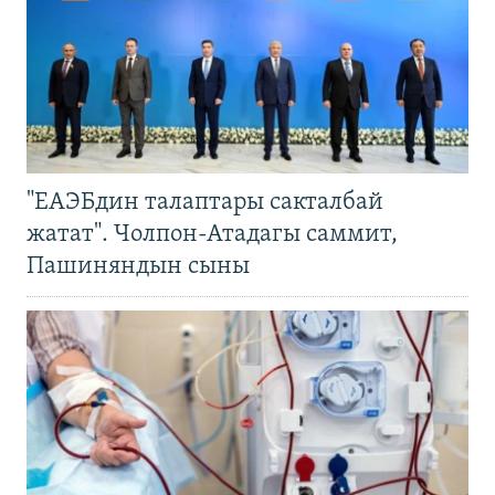
"ЕАЭБдин талаптары сакталбай
жатат". Чолпон-Атадагы саммит,
Пашиняндын сыны