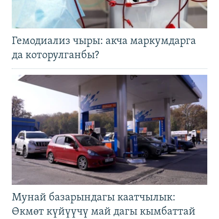
Гемодиализ чыры: акча маркумдарга
да которулганбы?
Мунай базарындагы каатчылык:
Өкмөт күйүүчү май дагы кымбаттай