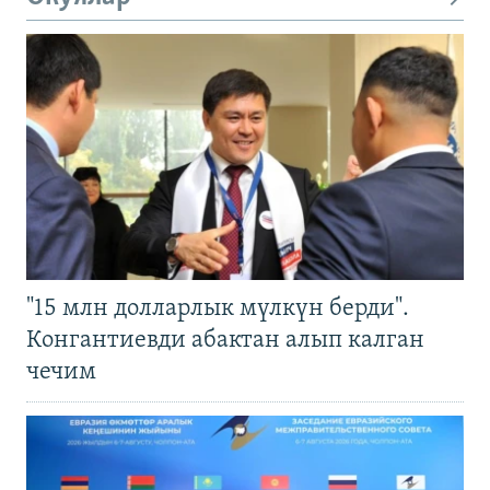
"15 млн долларлык мүлкүн берди".
Конгантиевди абактан алып калган
чечим