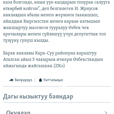
каза болгондо, анын уул-кыздарын топурак салууга
ОНЛАЙН ШЕРИНЕ
ЭЖЕ-СИҢДИЛЕР
өткөрбөй койгон”, деп белгилеген И. Жунусов
АЗАТТЫК+
анклавдын абалы менен жеринен таанышып,
айылдын Кыргызстан менен карым-катышын
ЫҢГАЙСЫЗ СУРООЛОР
жакшыртуу маселеси тууралуу Өзбек чек
арачылары менен сүйлөшүү үчүн депутаттык топ
ЭЕ/АРнун бардык сайттары
түзүүнү сунуш кылды.
Барак анклавы Кара-Суу районуна караштуу.
Аталган айыл 5 чакырым ичкери Өзбекстандын
аймагында жайгашкан.(ZKo)
Бөлүшүңүз
Катталыңыз
Дагы кызыктуу баяндар
Окуялар