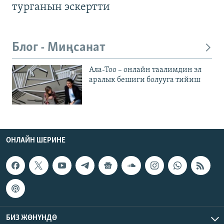
турганын эскертти
Блог - Миңсанат
Ала-Тоо – онлайн таалимдин эл
аралык бешиги болууга тийиш
ОНЛАЙН ШЕРИНЕ
БИЗ ЖӨНҮНДӨ