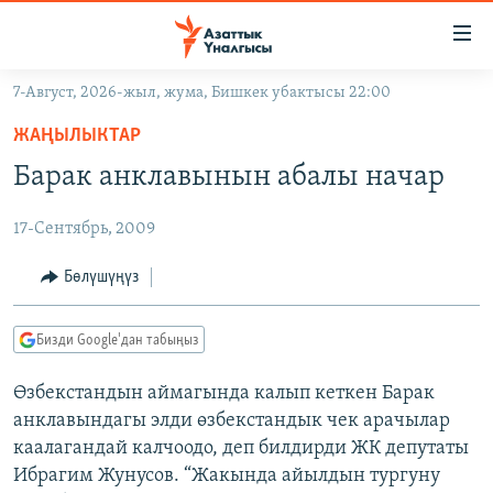
Линктер
Мазмунга
өтүңүз
7-Август, 2026-жыл, жума, Бишкек убактысы 22:00
Навигацияга
ЖАҢЫЛЫКТАР
өтүңүз
ЖАҢЫЛЫКТАР
КЫРГЫЗСТАН
Издөөгө
Барак анклавынын абалы начар
салыңыз
ДҮЙНӨ
КЫРГЫЗСТАН
17-Сентябрь, 2009
УКРАИНА
САЯСАТ
ДҮЙНӨ
АТАЙЫН ИЛИКТӨӨ
ЭКОНОМИКА
БОРБОР АЗИЯ
Бөлүшүңүз
ТВ ПРОГРАММАЛАР
МАДАНИЯТ
Бизди Google'дан табыңыз
ПОДКАСТ
БҮГҮН АЗАТТЫКТА
Өзбекстандын аймагында калып кеткен Барак
ӨЗГӨЧӨ ПИКИР
ЭКСПЕРТТЕР ТАЛДАЙТ
анклавындагы элди өзбекстандык чек арачылар
БИЗ ЖАНА ДҮЙНӨ
каалагандай калчоодо, деп билдирди ЖК депутаты
Русский
Ибрагим Жунусов. “Жакында айылдын тургуну
ДАНИСТЕ