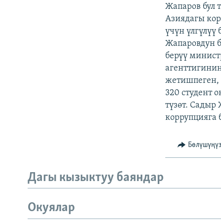
ЭЖЕ-СИҢДИЛЕР
Жапаров бул 
Азиядагы кор
АЗАТТЫК+
үчүн үлгүлүү
ЫҢГАЙСЫЗ СУРООЛОР
Жапаровдун 
берүү минист
агенттигини
жетишпеген, 
320 студент 
түзөт. Садыр
коррупцияга б
Бөлүшүңү
Дагы кызыктуу баяндар
Окуялар