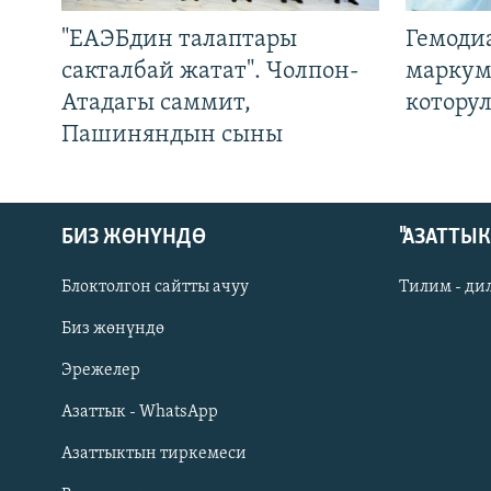
"ЕАЭБдин талаптары
Гемоди
сакталбай жатат". Чолпон-
маркум
Атадагы саммит,
котору
Пашиняндын сыны
БИЗ ЖӨНҮНДӨ
"АЗАТТЫ
Блоктолгон сайтты ачуу
Тилим - ди
Биз жөнүндө
Русский
Эрежелер
Азаттык - WhatsApp
ОНЛАЙН ШЕРИНЕ
Азаттыктын тиркемеси