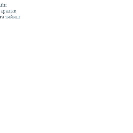
айн
 аралык
га тийиш