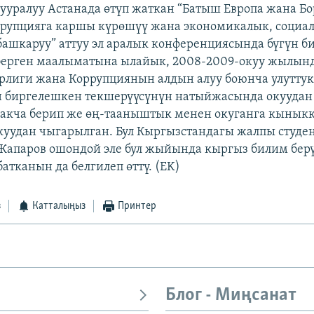
тууралуу Астанада өтүп жаткан “Батыш Европа жана Б
рупцияга каршы күрөшүү жана экономикалык, социал
 башкаруу” аттуу эл аралык конференциясында бүгүн б
берген маалыматына ылайык, 2008-2009-окуу жылын
рлиги жана Коррупциянын алдын алуу боюнча улутту
н биргелешкен текшерүүсүнүн натыйжасында окуудан
акча берип же өң-тааныштык менен окуганга кыныкк
окуудан чыгарылган. Бул Кыргызстандагы жалпы студе
 Жапаров ошондой эле бул жыйында кыргыз билим бер
атканын да белгилеп өттү. (EK)
з
Катталыңыз
Принтер
Блог - Миңсанат