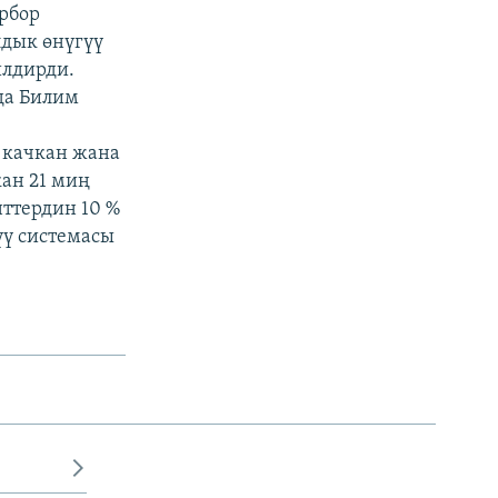
орбор
дык өнүгүү
илдирди.
да Билим
к
 качкан жана
ан 21 миң
нттердин 10 %
үү системасы