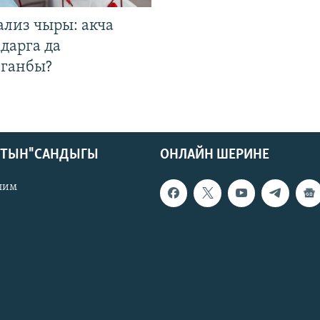
ализ чыры: акча
дарга да
лганбы?
КТЫН" САНДЫГЫ
ОНЛАЙН ШЕРИНЕ
лим