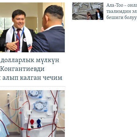
Ала-Тоо – онл
таалимдин эл
бешиги болуу
н долларлык мүлкүн
. Конгантиевди
н алып калган чечим