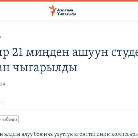
Р
р 21 миңден ашуун студ
ан чыгарылды
009
з
ан табыңыз
 алдын алуу боюнча улуттук агенттигинин комиссар