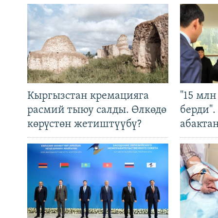
Кыргызстан кремацияга
"15 мл
расмий тыюу салды. Өлкөдө
берди"
көрүстөн жетиштүүбү?
абакта