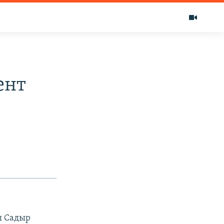
ент
ы Садыр