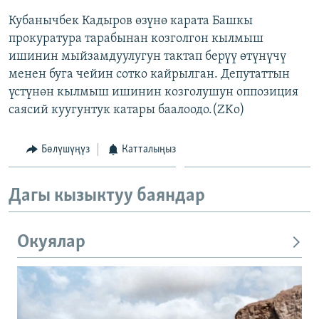
Кубанычбек Кадыров өзүнө карата Башкы
прокуратура тарабынан козголгон кылмыш
ишинин мыйзамдуулугун тактап берүү өтүнүчү
менен буга чейин сотко кайрылган. Депутаттын
үстүнөн кылмыш ишинин козголушун оппозиция
саясий куугунтук катары баалоодо.(ZKo)
Бөлүшүңүз
Катталыңыз
Дагы кызыктуу баяндар
Окуялар