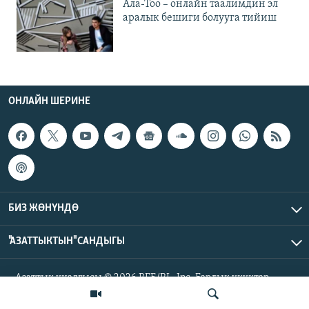
Ала-Тоо – онлайн таалимдин эл
аралык бешиги болууга тийиш
ОНЛАЙН ШЕРИНЕ
БИЗ ЖӨНҮНДӨ
"АЗАТТЫКТЫН" САНДЫГЫ
Азаттык үналгысы © 2026 RFE/RL, Inc. Бардык укуктар
корголгон.