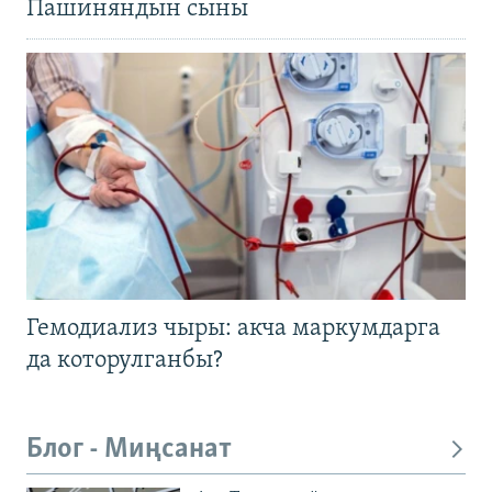
Пашиняндын сыны
Гемодиализ чыры: акча маркумдарга
да которулганбы?
Блог - Миңсанат