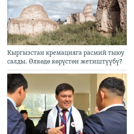
Кыргызстан кремацияга расмий тыюу
салды. Өлкөдө көрүстөн жетиштүүбү?