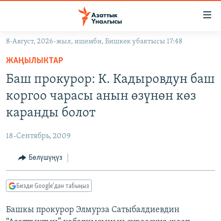
Линктер
Мазмунга
өтүңүз
8-Август, 2026-жыл, ишемби, Бишкек убактысы 17:48
Навигацияга
ЖАҢЫЛЫКТАР
өтүңүз
ЖАҢЫЛЫКТАР
КЫРГЫЗСТАН
Издөөгө
Баш прокурор: К. Кадыровдун баш
салыңыз
ДҮЙНӨ
КЫРГЫЗСТАН
коргоо чарасы анын өзүнөн көз
УКРАИНА
САЯСАТ
ДҮЙНӨ
каранды болот
АТАЙЫН ИЛИКТӨӨ
ЭКОНОМИКА
БОРБОР АЗИЯ
18-Сентябрь, 2009
ТВ ПРОГРАММАЛАР
МАДАНИЯТ
Бөлүшүңүз
ПОДКАСТ
БҮГҮН АЗАТТЫКТА
ӨЗГӨЧӨ ПИКИР
ЭКСПЕРТТЕР ТАЛДАЙТ
Бизди Google'дан табыңыз
БИЗ ЖАНА ДҮЙНӨ
Русский
Башкы прокурор Элмурза Сатыбалдиевдин
ДАНИСТЕ