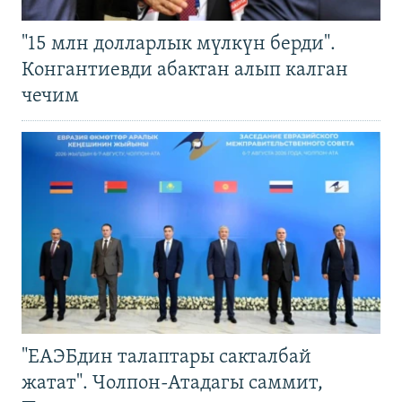
"15 млн долларлык мүлкүн берди".
Конгантиевди абактан алып калган
чечим
"ЕАЭБдин талаптары сакталбай
жатат". Чолпон-Атадагы саммит,