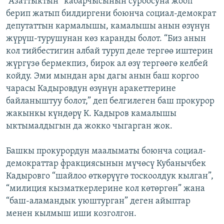
“Азаттыктын” кабарчысынын суроосуна жооп
ОНЛАЙН ШЕРИНЕ
ЭЖЕ-СИҢДИЛЕР
берип жатып билдиргени боюнча социал-демократ
депутаттын кармалышы, камалышы анын өзүнүн
АЗАТТЫК+
жүрүш-турушунан көз каранды болот. “Биз анын
ЫҢГАЙСЫЗ СУРООЛОР
кол тийбестигин албай туруп деле тергөө иштерин
жүргүзө бермекпиз, бирок ал өзү тергөөгө келбей
койду. Эми мындан ары дагы анын баш коргоо
ЭЕ/АРнун бардык сайттары
чарасы Кадыровдун өзүнүн аракеттерине
байланыштуу болот,” деп белгилеген баш прокурор
жакынкы күндөрү К. Кадыров камалышы
ыктымалдыгын да жокко чыгарган жок.
Башкы прокурордун маалыматы боюнча социал-
демократтар фракциясынын мүчөсү Кубанычбек
Кадыровго “шайлоо өткөрүүгө тоскоолдук кылган”,
“милиция кызматкерлерине кол көтөргөн” жана
“баш-аламандык уюштурган” деген айыптар
менен кылмыш иши козголгон.