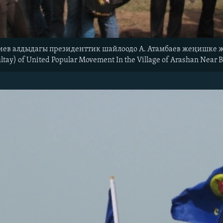
иев алдыдагы президенттик шайлоодо А. Атамбаев жеңишке же
ltay) of United Popular Movement In the Village of Arashan Near 