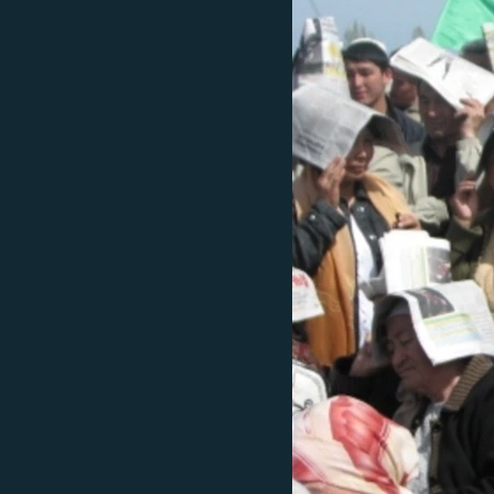
ЭЖЕ-СИҢДИЛЕР
АЗАТТЫК+
ЫҢГАЙСЫЗ СУРООЛОР