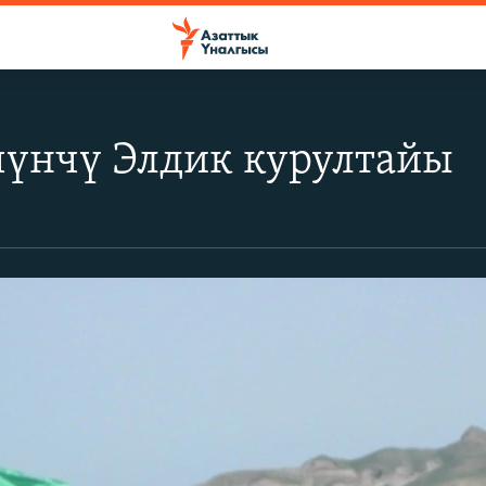
чүнчү Элдик курултайы