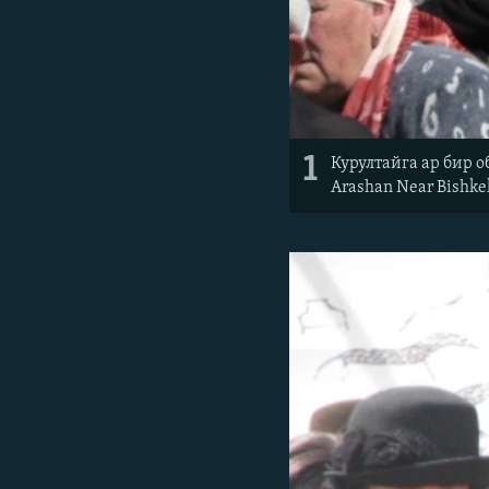
1
Курултайга ар бир об
Arashan Near Bishke