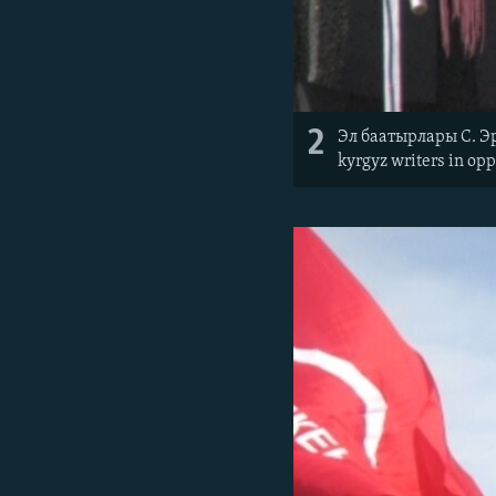
2
Эл баатырлары С. Э
kyrgyz writers in op