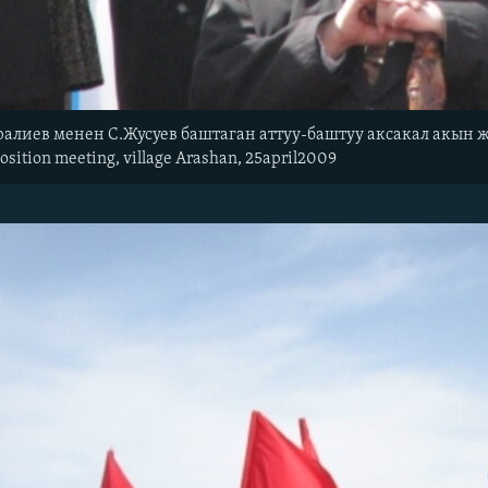
ралиев менен С.Жусуев баштаган аттуу-баштуу аксакал акын жа
position meeting, village Arashan, 25april2009