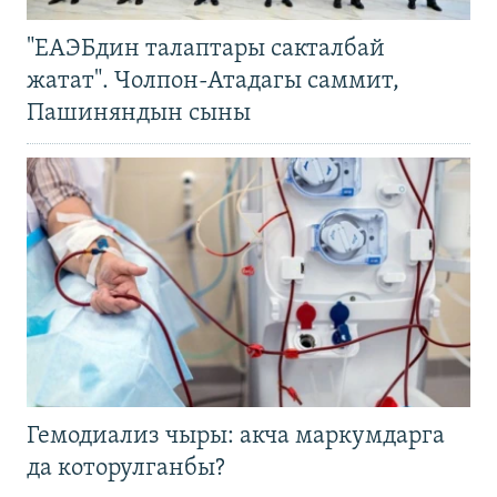
"ЕАЭБдин талаптары сакталбай
жатат". Чолпон-Атадагы саммит,
Пашиняндын сыны
Гемодиализ чыры: акча маркумдарга
да которулганбы?