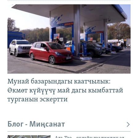
Мунай базарындагы каатчылык:
Өкмөт күйүүчү май дагы кымбаттай
турганын эскертти
Блог - Миңсанат