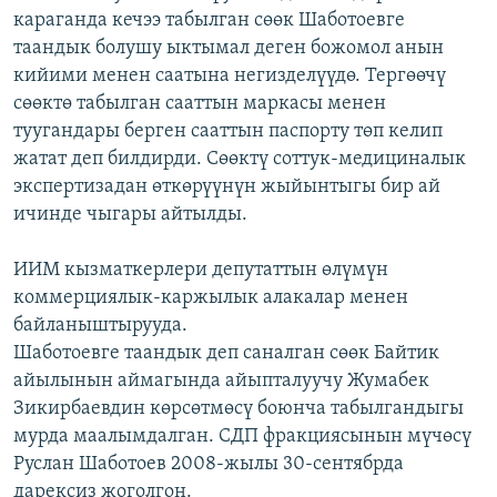
караганда кечээ табылган сөөк Шаботоевге
ОНЛАЙН ШЕРИНЕ
ЭЖЕ-СИҢДИЛЕР
таандык болушу ыктымал деген божомол анын
АЗАТТЫК+
кийими менен саатына негизделүүдө. Тергөөчү
ЫҢГАЙСЫЗ СУРООЛОР
сөөктө табылган сааттын маркасы менен
туугандары берген сааттын паспорту төп келип
жатат деп билдирди. Сөөктү соттук-медициналык
ЭЕ/АРнун бардык сайттары
экспертизадан өткөрүүнүн жыйынтыгы бир ай
ичинде чыгары айтылды.
ИИМ кызматкерлери депутаттын өлүмүн
коммерциялык-каржылык алакалар менен
байланыштырууда.
Шаботоевге таандык деп саналган сөөк Байтик
айылынын аймагында айыпталуучу Жумабек
Зикирбаевдин көрсөтмөсү боюнча табылгандыгы
мурда маалымдалган. СДП фракциясынын мүчөсү
Руслан Шаботоев 2008-жылы 30-сентябрда
дарексиз жоголгон.