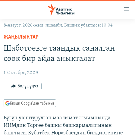
Линктер
Мазмунга
өтүңүз
8-Август, 2026-жыл, ишемби, Бишкек убактысы 10:04
Навигацияга
ЖАҢЫЛЫКТАР
өтүңүз
ЖАҢЫЛЫКТАР
КЫРГЫЗСТАН
Издөөгө
Шаботоевге таандык саналган
салыңыз
ДҮЙНӨ
КЫРГЫЗСТАН
сөөк бир айда аныкталат
УКРАИНА
САЯСАТ
ДҮЙНӨ
1-Октябрь, 2009
АТАЙЫН ИЛИКТӨӨ
ЭКОНОМИКА
БОРБОР АЗИЯ
ТВ ПРОГРАММАЛАР
Бөлүшүңүз
МАДАНИЯТ
ПОДКАСТ
БҮГҮН АЗАТТЫКТА
Бизди Google'дан табыңыз
ӨЗГӨЧӨ ПИКИР
ЭКСПЕРТТЕР ТАЛДАЙТ
Бүгүн уюштурулган маалымат жыйынында
БИЗ ЖАНА ДҮЙНӨ
Русский
ИИМдин Тергөө башкы башкармалыгынын
ДАНИСТЕ
башчысы Кубатбек Норузбаевдин билдиргенине