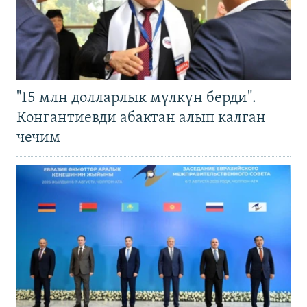
"15 млн долларлык мүлкүн берди".
Конгантиевди абактан алып калган
чечим