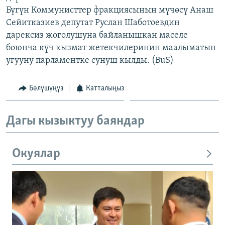
Бүгүн Коммунисттер фракциясынын мүчөсү Анаш
Сейитказиев депутат Руслан Шаботоевдин
дарексиз жоголушуна байланышкан маселе
боюнча күч кызмат жетекчилеринин маалыматын
угууну парламентке сунуш кылды. (BuS)
Бөлүшүңүз
Катталыңыз
Дагы кызыктуу баяндар
Окуялар