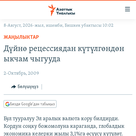
Линктер
Мазмунга
өтүңүз
8-Август, 2026-жыл, ишемби, Бишкек убактысы 10:02
Навигацияга
ЖАҢЫЛЫКТАР
өтүңүз
ЖАҢЫЛЫКТАР
КЫРГЫЗСТАН
Издөөгө
Дүйнө рецессиядан күтүлгөндөн
салыңыз
ДҮЙНӨ
КЫРГЫЗСТАН
ыкчам чыгууда
УКРАИНА
САЯСАТ
ДҮЙНӨ
2-Октябрь, 2009
АТАЙЫН ИЛИКТӨӨ
ЭКОНОМИКА
БОРБОР АЗИЯ
ТВ ПРОГРАММАЛАР
Бөлүшүңүз
МАДАНИЯТ
ПОДКАСТ
БҮГҮН АЗАТТЫКТА
Бизди Google'дан табыңыз
ӨЗГӨЧӨ ПИКИР
ЭКСПЕРТТЕР ТАЛДАЙТ
Бул тууралуу Эл аралык валюта кору билдирди.
БИЗ ЖАНА ДҮЙНӨ
Русский
Кордун соңку божомолуна караганда, глобалдык
ДАНИСТЕ
экономика келерки жылы 3,1%га өсүүсү күтүлөт.