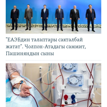
"ЕАЭБдин талаптары сакталбай
жатат". Чолпон-Атадагы саммит,
Пашиняндын сыны