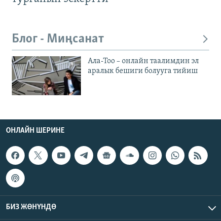
Блог - Миңсанат
Ала-Тоо – онлайн таалимдин эл
аралык бешиги болууга тийиш
ОНЛАЙН ШЕРИНЕ
БИЗ ЖӨНҮНДӨ