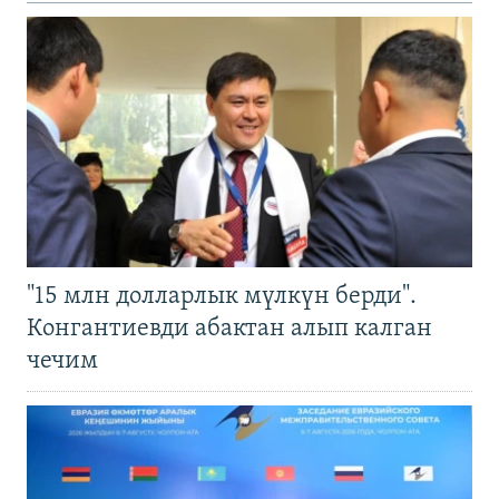
"15 млн долларлык мүлкүн берди".
Конгантиевди абактан алып калган
чечим