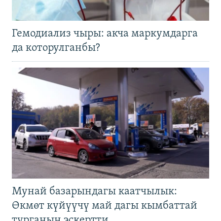
Гемодиализ чыры: акча маркумдарга
да которулганбы?
Мунай базарындагы каатчылык:
Өкмөт күйүүчү май дагы кымбаттай
турганын эскертти