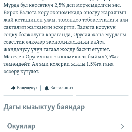
Мурда бул көрсөткүч 2,5% деп мерчемделген эле.
ОНЛАЙН ШЕРИНЕ
ЭЖЕ-СИҢДИЛЕР
Бирок Валюта кору экономикада оңолуу жараянын
АЗАТТЫК+
жай кетишинен улам, төмөндөө тобокелчилиги али
ЫҢГАЙСЫЗ СУРООЛОР
сакталып жатканын эскертти. Валюта корунун
соңку болжолуна караганда, Орусия жана мурдагы
советтик өлкөлөр экономикасынын кайра
ЭЕ/АРнун бардык сайттары
жанданусу үчүн татаал жолду басып өтүшөт.
Маселен Орусиянын экономикасы быйыл 7,5%га
төмөндөйт. Ал эми келерки жылы 1,5%га гана
өсөөрү күтүлөт.
Бөлүшүңүз
Катталыңыз
Дагы кызыктуу баяндар
Окуялар