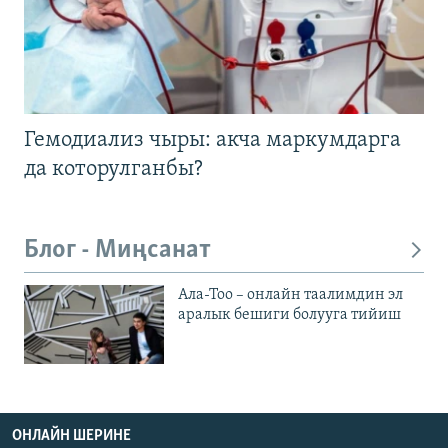
Гемодиализ чыры: акча маркумдарга
да которулганбы?
Блог - Миңсанат
Ала-Тоо – онлайн таалимдин эл
аралык бешиги болууга тийиш
ОНЛАЙН ШЕРИНЕ