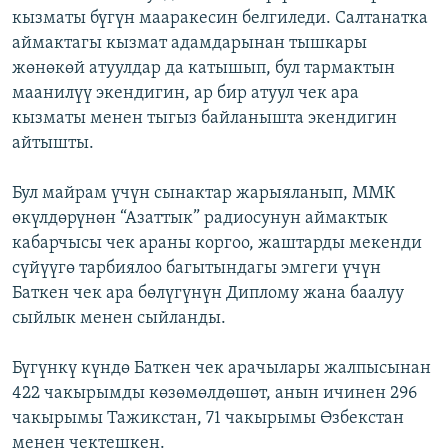
кызматы бүгүн мааракесин белгиледи. Салтанатка
ОНЛАЙН ШЕРИНЕ
ЭЖЕ-СИҢДИЛЕР
аймактагы кызмат адамдарынан тышкары
АЗАТТЫК+
жөнөкөй атуулдар да катышып, бул тармактын
ЫҢГАЙСЫЗ СУРООЛОР
маанилүү экендигин, ар бир атуул чек ара
кызматы менен тыгыз байланышта экендигин
айтышты.
ЭЕ/АРнун бардык сайттары
Бул майрам үчүн сынактар жарыяланып, ММК
өкүлдөрүнөн “Азаттык” радиосунун аймактык
кабарчысы чек араны коргоо, жаштарды мекенди
сүйүүгө тарбиялоо багытындагы эмгеги үчүн
Баткен чек ара бөлүгүнүн Диплому жана баалуу
сыйлык менен сыйланды.
Бүгүнкү күндө Баткен чек арачылары жалпысынан
422 чакырымды көзөмөлдөшөт, анын ичинен 296
чакырымы Тажикстан, 71 чакырымы Өзбекстан
менен чектешкен.