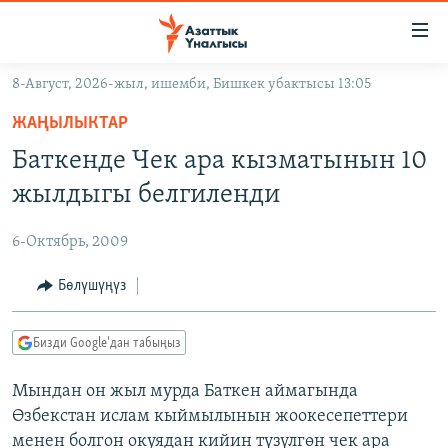
Линктер
Мазмунга
өтүңүз
8-Август, 2026-жыл, ишемби, Бишкек убактысы 13:05
Навигацияга
ЖАҢЫЛЫКТАР
өтүңүз
ЖАҢЫЛЫКТАР
КЫРГЫЗСТАН
Издөөгө
Баткенде Чек ара кызматынын 10
салыңыз
ДҮЙНӨ
КЫРГЫЗСТАН
жылдыгы белгиленди
УКРАИНА
САЯСАТ
ДҮЙНӨ
6-Октябрь, 2009
АТАЙЫН ИЛИКТӨӨ
ЭКОНОМИКА
БОРБОР АЗИЯ
ТВ ПРОГРАММАЛАР
Бөлүшүңүз
МАДАНИЯТ
ПОДКАСТ
БҮГҮН АЗАТТЫКТА
Бизди Google'дан табыңыз
ӨЗГӨЧӨ ПИКИР
ЭКСПЕРТТЕР ТАЛДАЙТ
Мындан он жыл мурда Баткен аймагында
БИЗ ЖАНА ДҮЙНӨ
Русский
Өзбекстан ислам кыймылынын жоокесепеттери
ДАНИСТЕ
менен болгон окуядан кийин түзүлгөн чек ара