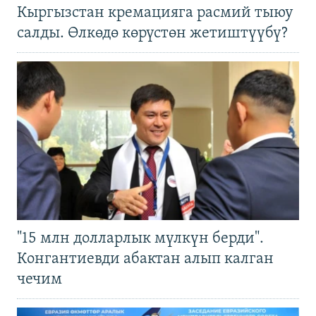
Кыргызстан кремацияга расмий тыюу
салды. Өлкөдө көрүстөн жетиштүүбү?
"15 млн долларлык мүлкүн берди".
Конгантиевди абактан алып калган
чечим