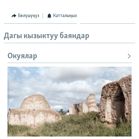
Бөлүшүңүз
Катталыңыз
Дагы кызыктуу баяндар
Окуялар