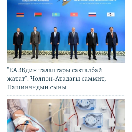
"ЕАЭБдин талаптары сакталбай
жатат". Чолпон-Атадагы саммит,
Пашиняндын сыны