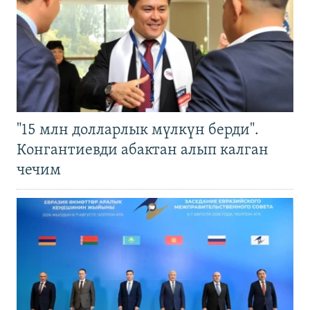
"15 млн долларлык мүлкүн берди".
Конгантиевди абактан алып калган
чечим