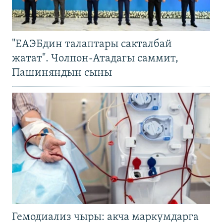
"ЕАЭБдин талаптары сакталбай
жатат". Чолпон-Атадагы саммит,
Пашиняндын сыны
Гемодиализ чыры: акча маркумдарга