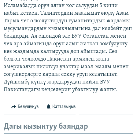
Исламабадда орун алган кол салуудан 5 киши
ОНЛАЙН ШЕРИНЕ
ЭЖЕ-СИҢДИЛЕР
набыт кеткен. Талиптердин маалымат өкүлү Азам
АЗАТТЫК+
Тарык чет өлкөлүктөрдүн гуманитардык жардамы
ЫҢГАЙСЫЗ СУРООЛОР
мусулмандардын кызыкчылыгына дал келбейт деп
билдирди. Ал ошондой эле БУУ Ооганстан менен
чек ара аймагында орун алып жаткан зомбулукту
ЭЕ/АРнун бардык сайттары
көз жаздымда калтырууда деп айыптады. Сөз
болгон чөлкөмдө Пакистан армиясы жана
америкалык пилотсуз учактар маал-маалы менен
согушкерлерге каршы сокку уруп келатышат.
Дүйшөмбү күнкү жардыруудан кийин БУУ
Пакистандагы кеңселерин убактылуу жапты.
Бөлүшүңүз
Катталыңыз
Дагы кызыктуу баяндар