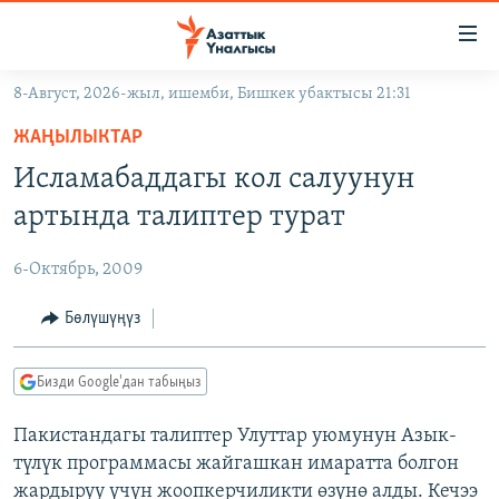
Линктер
Мазмунга
өтүңүз
8-Август, 2026-жыл, ишемби, Бишкек убактысы 21:31
Навигацияга
ЖАҢЫЛЫКТАР
өтүңүз
ЖАҢЫЛЫКТАР
КЫРГЫЗСТАН
Издөөгө
Исламабаддагы кол салуунун
салыңыз
ДҮЙНӨ
КЫРГЫЗСТАН
артында талиптер турат
УКРАИНА
САЯСАТ
ДҮЙНӨ
6-Октябрь, 2009
АТАЙЫН ИЛИКТӨӨ
ЭКОНОМИКА
БОРБОР АЗИЯ
ТВ ПРОГРАММАЛАР
Бөлүшүңүз
МАДАНИЯТ
ПОДКАСТ
БҮГҮН АЗАТТЫКТА
Бизди Google'дан табыңыз
ӨЗГӨЧӨ ПИКИР
ЭКСПЕРТТЕР ТАЛДАЙТ
Пакистандагы талиптер Улуттар уюмунун Азык-
БИЗ ЖАНА ДҮЙНӨ
Русский
түлүк программасы жайгашкан имаратта болгон
ДАНИСТЕ
жардыруу үчүн жоопкерчиликти өзүнө алды. Кечээ