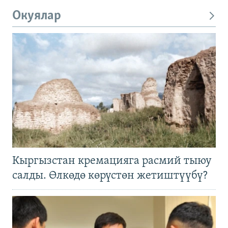
Окуялар
Кыргызстан кремацияга расмий тыюу
салды. Өлкөдө көрүстөн жетиштүүбү?