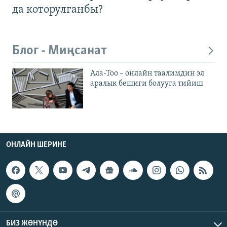
да которулганбы?
Блог - Миңсанат
Ала-Тоо – онлайн таалимдин эл
аралык бешиги болууга тийиш
ОНЛАЙН ШЕРИНЕ
БИЗ ЖӨНҮНДӨ