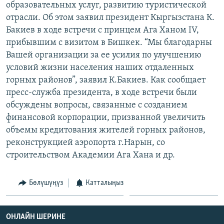
образовательных услуг, развитию туристической
ОНЛАЙН ШЕРИНЕ
ЭЖЕ-СИҢДИЛЕР
отрасли. Об этом заявил президент Кыргызстана К.
АЗАТТЫК+
Бакиев в ходе встречи с принцем Ага Ханом IV,
прибывшим с визитом в Бишкек. “Мы благодарны
ЫҢГАЙСЫЗ СУРООЛОР
Вашей организации за ее усилия по улучшению
условий жизни населения наших отдаленных
ЭЕ/АРнун бардык сайттары
горных районов”, заявил К.Бакиев. Как сообщает
пресс-служба президента, в ходе встречи были
обсуждены вопросы, связанные с созданием
финансовой корпорации, призванной увеличить
объемы кредитования жителей горных районов,
реконструкцией аэропорта г.Нарын, со
строительством Академии Ага Хана и др.
Бөлүшүңүз
Катталыңыз
ОНЛАЙН ШЕРИНЕ