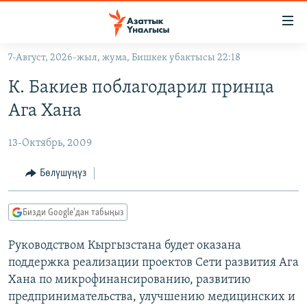
Линктер
Мазмунга
өтүңүз
7-Август, 2026-жыл, жума, Бишкек убактысы 22:18
Навигацияга
ЖАҢЫЛЫКТАР
өтүңүз
К. Бакиев поблагодарил принца
КЫРГЫЗСТАН
Издөөгө
Ага Хана
салыңыз
ДҮЙНӨ
КЫРГЫЗСТАН
13-Октябрь, 2009
УКРАИНА
САЯСАТ
ДҮЙНӨ
АТАЙЫН ИЛИКТӨӨ
ЭКОНОМИКА
БОРБОР АЗИЯ
Бөлүшүңүз
ТВ ПРОГРАММАЛАР
МАДАНИЯТ
Бизди Google'дан табыңыз
ПОДКАСТ
БҮГҮН АЗАТТЫКТА
Руководством Кыргызстана будет оказана
ӨЗГӨЧӨ ПИКИР
ЭКСПЕРТТЕР ТАЛДАЙТ
поддержка реализации проектов Сети развития Ага
БИЗ ЖАНА ДҮЙНӨ
Хана по микрофинансированию, развитию
Русский
ДАНИСТЕ
предпринимательства, улучшению медицинских и