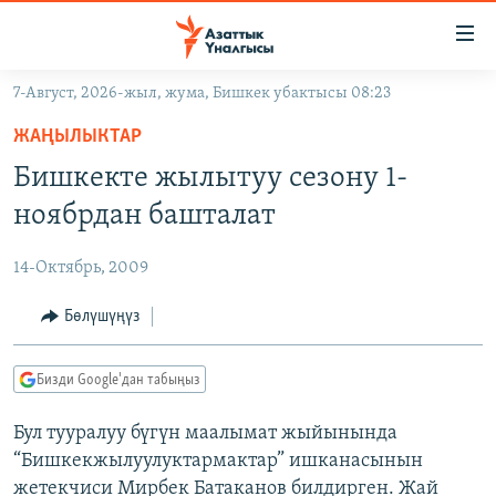
Линктер
Мазмунга
өтүңүз
7-Август, 2026-жыл, жума, Бишкек убактысы 08:23
Навигацияга
ЖАҢЫЛЫКТАР
өтүңүз
ЖАҢЫЛЫКТАР
КЫРГЫЗСТАН
Издөөгө
Бишкекте жылытуу сезону 1-
салыңыз
ДҮЙНӨ
КЫРГЫЗСТАН
ноябрдан башталат
УКРАИНА
САЯСАТ
ДҮЙНӨ
14-Октябрь, 2009
АТАЙЫН ИЛИКТӨӨ
ЭКОНОМИКА
БОРБОР АЗИЯ
ТВ ПРОГРАММАЛАР
Бөлүшүңүз
МАДАНИЯТ
ПОДКАСТ
БҮГҮН АЗАТТЫКТА
Бизди Google'дан табыңыз
ӨЗГӨЧӨ ПИКИР
ЭКСПЕРТТЕР ТАЛДАЙТ
Бул тууралуу бүгүн маалымат жыйынында
БИЗ ЖАНА ДҮЙНӨ
Русский
“Бишкекжылуулуктармактар” ишканасынын
ДАНИСТЕ
жетекчиси Мирбек Батаканов билдирген. Жай