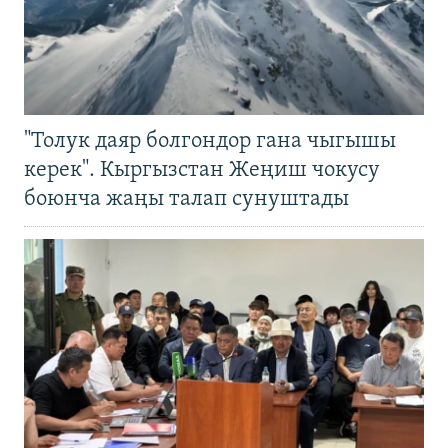
"Толук даяр болгондор гана чыгышы
керек". Кыргызстан Жеңиш чокусу
боюнча жаңы талап сунуштады