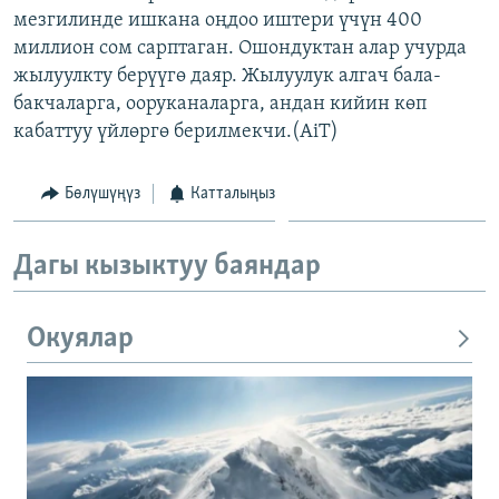
мезгилинде ишкана оңдоо иштери үчүн 400
ОНЛАЙН ШЕРИНЕ
ЭЖЕ-СИҢДИЛЕР
миллион сом сарптаган. Ошондуктан алар учурда
АЗАТТЫК+
жылуулкту берүүгө даяр. Жылуулук алгач бала-
ЫҢГАЙСЫЗ СУРООЛОР
бакчаларга, ооруканаларга, андан кийин көп
кабаттуу үйлөргө берилмекчи.(AiT)
ЭЕ/АРнун бардык сайттары
Бөлүшүңүз
Катталыңыз
Дагы кызыктуу баяндар
Окуялар