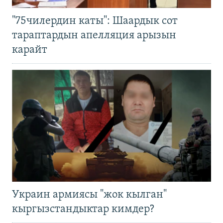
"75чилердин каты": Шаардык сот
тараптардын апелляция арызын
карайт
Украин армиясы "жок кылган"
кыргызстандыктар кимдер?