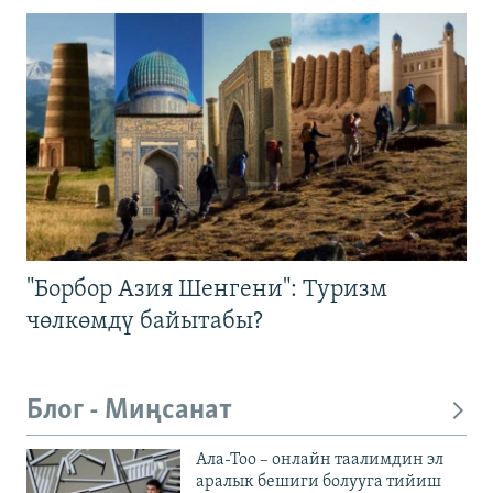
"Борбор Азия Шенгени": Туризм
чөлкөмдү байытабы?
Блог - Миңсанат
Ала-Тоо – онлайн таалимдин эл
аралык бешиги болууга тийиш