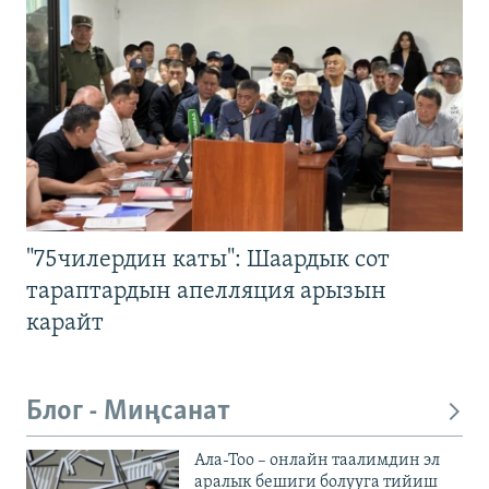
"75чилердин каты": Шаардык сот
тараптардын апелляция арызын
карайт
Блог - Миңсанат
Ала-Тоо – онлайн таалимдин эл
аралык бешиги болууга тийиш