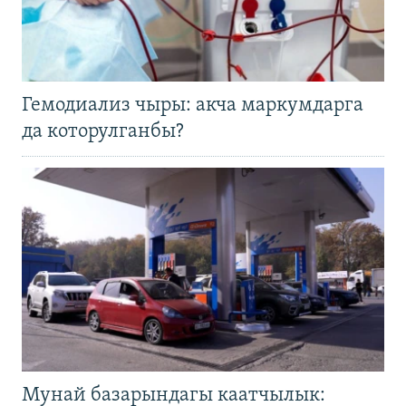
Гемодиализ чыры: акча маркумдарга
да которулганбы?
Мунай базарындагы каатчылык: