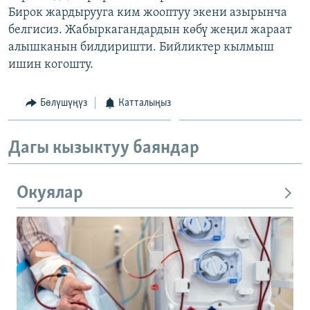
Бирок жардырууга ким жооптуу экени азырынча
ОНЛАЙН ШЕРИНЕ
ЭЖЕ-СИҢДИЛЕР
белгисиз. Жабыркагандардын көбү жеңил жараат
АЗАТТЫК+
алышканын билдиришти. Бийликтер кылмыш
ЫҢГАЙСЫЗ СУРООЛОР
ишин когошту.
Бөлүшүңүз
Катталыңыз
ЭЕ/АРнун бардык сайттары
Дагы кызыктуу баяндар
Окуялар