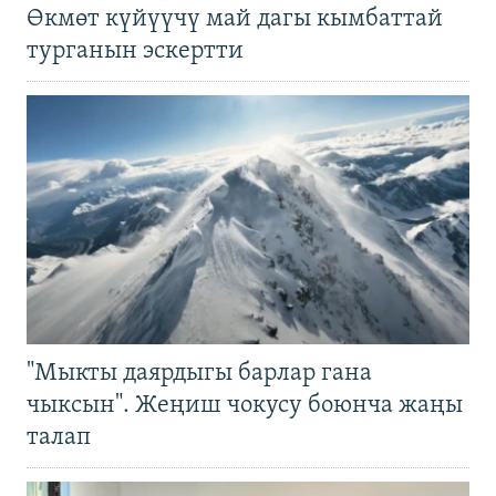
Өкмөт күйүүчү май дагы кымбаттай
турганын эскертти
"Мыкты даярдыгы барлар гана
чыксын". Жеңиш чокусу боюнча жаңы
талап