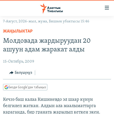
Линктер
Мазмунга
өтүңүз
7-Август, 2026-жыл, жума, Бишкек убактысы 15:46
Навигацияга
ЖАҢЫЛЫКТАР
өтүңүз
ЖАҢЫЛЫКТАР
КЫРГЫЗСТАН
Издөөгө
Молдовада жардыруудан 20
салыңыз
ДҮЙНӨ
КЫРГЫЗСТАН
ашуун адам жаракат алды
УКРАИНА
САЯСАТ
ДҮЙНӨ
15-Октябрь, 2009
АТАЙЫН ИЛИКТӨӨ
ЭКОНОМИКА
БОРБОР АЗИЯ
ТВ ПРОГРАММАЛАР
Бөлүшүңүз
МАДАНИЯТ
ПОДКАСТ
БҮГҮН АЗАТТЫКТА
Бизди Google'дан табыңыз
ӨЗГӨЧӨ ПИКИР
ЭКСПЕРТТЕР ТАЛДАЙТ
Кечээ баш калаа Кишиневдо эл шаар күнүн
БИЗ ЖАНА ДҮЙНӨ
Русский
белгилеп жаткан. Алдын ала маалыматтарга
ДАНИСТЕ
караганда, бир граната жарылып кеткен экен.