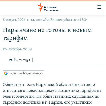
Линктер
Мазмунга
өтүңүз
8-Август, 2026-жыл, ишемби, Бишкек убактысы 18:34
Навигацияга
ЖАҢЫЛЫКТАР
өтүңүз
Нарынчане не готовы к новым
КЫРГЫЗСТАН
Издөөгө
тарифам
салыңыз
ДҮЙНӨ
КЫРГЫЗСТАН
19-Октябрь, 2009
УКРАИНА
САЯСАТ
ДҮЙНӨ
АТАЙЫН ИЛИКТӨӨ
ЭКОНОМИКА
БОРБОР АЗИЯ
Бөлүшүңүз
ТВ ПРОГРАММАЛАР
МАДАНИЯТ
Бизди Google'дан табыңыз
ПОДКАСТ
БҮГҮН АЗАТТЫКТА
Общественность Нарынской области негативно
ӨЗГӨЧӨ ПИКИР
ЭКСПЕРТТЕР ТАЛДАЙТ
относится к предстоящему повышению тарифов на
БИЗ ЖАНА ДҮЙНӨ
электроэнергию. На общественных слушаниях по
Русский
ДАНИСТЕ
тарифной политике в г. Нарын, его участники