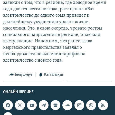
заявили о том, что в регионе, где холодное время
ОНЛАЙН ШЕРИНЕ
ЭЖЕ-СИҢДИЛЕР
года длится почти полгода, рост цен на кВат
АЗАТТЫК+
электричество до одного сома приведет к
дальнейшему ухудшению уровня жизни
ЫҢГАЙСЫЗ СУРООЛОР
населения. Это, в свою очередь, чревато ростом
социального напряжения в регионе, отмечали
ЭЕ/АРнун бардык сайттары
выступающие. Напомним, что ранее глава
кыргызского правительства заявлял о
необходимости повышения тарифов на
электричество с нового года.
Бөлүшүңүз
Катталыңыз
ОНЛАЙН ШЕРИНЕ