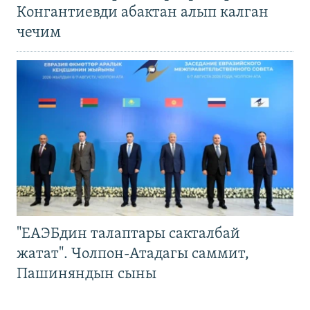
Конгантиевди абактан алып калган
чечим
"ЕАЭБдин талаптары сакталбай
жатат". Чолпон-Атадагы саммит,
Пашиняндын сыны