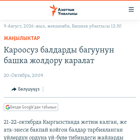
Линктер
Мазмунга
өтүңүз
9-Август, 2026-жыл, жекшемби, Бишкек убактысы 12:30
Навигацияга
ЖАҢЫЛЫКТАР
өтүңүз
ЖАҢЫЛЫКТАР
КЫРГЫЗСТАН
Издөөгө
Кароосуз балдарды багуунун
салыңыз
ДҮЙНӨ
КЫРГЫЗСТАН
башка жолдору каралат
УКРАИНА
САЯСАТ
ДҮЙНӨ
20-Октябрь, 2009
АТАЙЫН ИЛИКТӨӨ
ЭКОНОМИКА
БОРБОР АЗИЯ
ТВ ПРОГРАММАЛАР
Бөлүшүңүз
МАДАНИЯТ
ПОДКАСТ
БҮГҮН АЗАТТЫКТА
Бизди Google'дан табыңыз
ӨЗГӨЧӨ ПИКИР
ЭКСПЕРТТЕР ТАЛДАЙТ
21-22-октябрда Кыргызстанда жетим калган, же
БИЗ ЖАНА ДҮЙНӨ
Русский
ата-энеси бакпай койгон балдар тарбияланган
ДАНИСТЕ
үйлөрдүн ордуна үй-бүлө тибиндеги жайларды