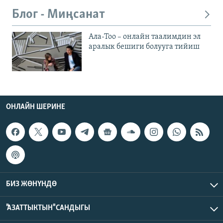
Блог - Миңсанат
Ала-Тоо – онлайн таалимдин эл
аралык бешиги болууга тийиш
ОНЛАЙН ШЕРИНЕ
БИЗ ЖӨНҮНДӨ
"АЗАТТЫКТЫН" САНДЫГЫ