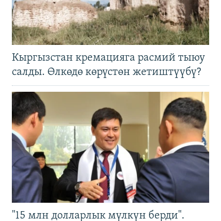
Кыргызстан кремацияга расмий тыюу
салды. Өлкөдө көрүстөн жетиштүүбү?
"15 млн долларлык мүлкүн берди".