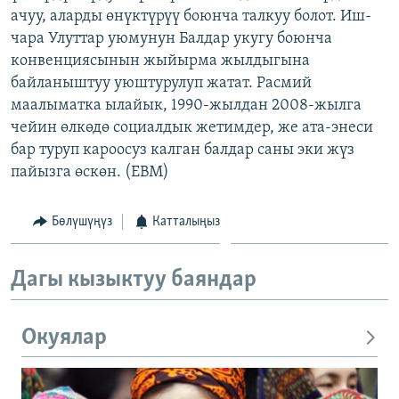
ачуу, аларды өнүктүрүү боюнча талкуу болот. Иш-
ОНЛАЙН ШЕРИНЕ
ЭЖЕ-СИҢДИЛЕР
чара Улуттар уюмунун Балдар укугу боюнча
АЗАТТЫК+
конвенциясынын жыйырма жылдыгына
ЫҢГАЙСЫЗ СУРООЛОР
байланыштуу уюштурулуп жатат. Расмий
маалыматка ылайык, 1990-жылдан 2008-жылга
чейин өлкөдө социалдык жетимдер, же ата-энеси
ЭЕ/АРнун бардык сайттары
бар туруп кароосуз калган балдар саны эки жүз
пайызга өскөн. (EBM)
Бөлүшүңүз
Катталыңыз
Дагы кызыктуу баяндар
Окуялар