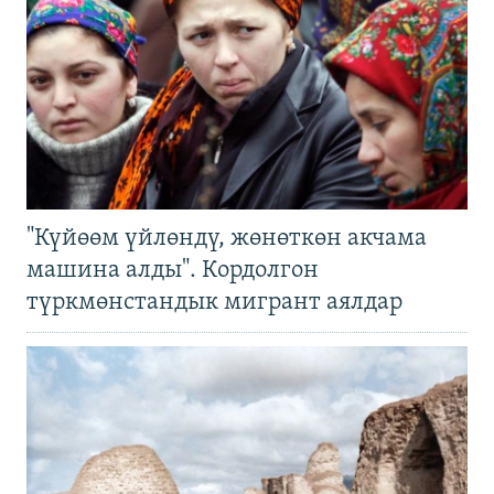
"Күйөөм үйлөндү, жөнөткөн акчама
машина алды". Кордолгон
түркмөнстандык мигрант аялдар