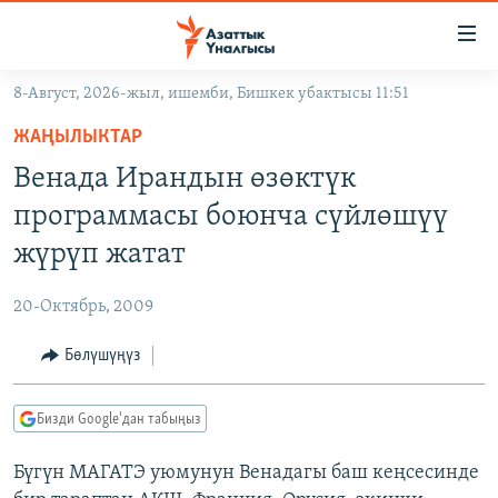
Линктер
Мазмунга
өтүңүз
8-Август, 2026-жыл, ишемби, Бишкек убактысы 11:51
Навигацияга
ЖАҢЫЛЫКТАР
өтүңүз
ЖАҢЫЛЫКТАР
КЫРГЫЗСТАН
Издөөгө
Венада Ирандын өзөктүк
салыңыз
ДҮЙНӨ
КЫРГЫЗСТАН
программасы боюнча сүйлөшүү
УКРАИНА
САЯСАТ
ДҮЙНӨ
жүрүп жатат
АТАЙЫН ИЛИКТӨӨ
ЭКОНОМИКА
БОРБОР АЗИЯ
20-Октябрь, 2009
ТВ ПРОГРАММАЛАР
МАДАНИЯТ
Бөлүшүңүз
ПОДКАСТ
БҮГҮН АЗАТТЫКТА
ӨЗГӨЧӨ ПИКИР
ЭКСПЕРТТЕР ТАЛДАЙТ
Бизди Google'дан табыңыз
БИЗ ЖАНА ДҮЙНӨ
Русский
Бүгүн МАГАТЭ уюмунун Венадагы баш кеңсесинде
ДАНИСТЕ