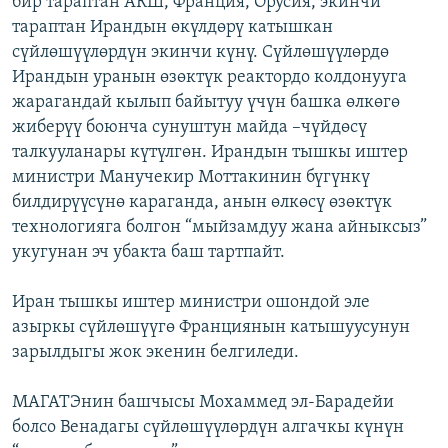
бир тараптан АКШ, Франция, Орусия, экинчи
ОНЛАЙН ШЕРИНЕ
ЭЖЕ-СИҢДИЛЕР
тараптан Ирандын өкүлдөрү катышкан
сүйлөшүүлөрдүн экинчи күнү. Сүйлөшүүлөрдө
АЗАТТЫК+
Ирандын уранын өзөктүк реактордо колдонууга
ЫҢГАЙСЫЗ СУРООЛОР
жарагандай кылып байытуу үчүн башка өлкөгө
жиберүү боюнча сунуштун майда –чүйдөсү
талкууланары күтүлгөн. Ирандын тышкы иштер
ЭЕ/АРнун бардык сайттары
министри Манучекир Моттакинин бүгүнкү
билдирүүсүнө караганда, анын өлкөсү өзөктүк
технологияга болгон “мыйзамдуу жана айныксыз”
укугунан эч убакта баш тартпайт.
Иран тышкы иштер министри ошондой эле
азыркы сүйлөшүүгө Франциянын катышуусунун
зарылдыгы жок экенин белгиледи.
МАГАТЭнин башчысы Мохаммед эл-Барадейи
болсо Венадагы сүйлөшүүлөрдүн алгачкы күнүн