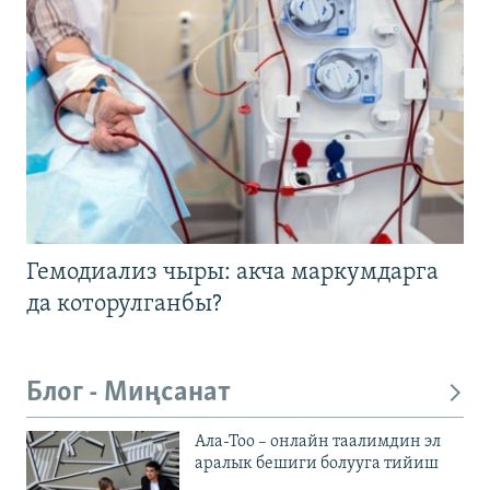
Гемодиализ чыры: акча маркумдарга
да которулганбы?
Блог - Миңсанат
Ала-Тоо – онлайн таалимдин эл
аралык бешиги болууга тийиш