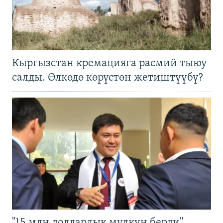
Кыргызстан кремацияга расмий тыюу
салды. Өлкөдө көрүстөн жетиштүүбү?
"15 млн долларлык мүлкүн берди".