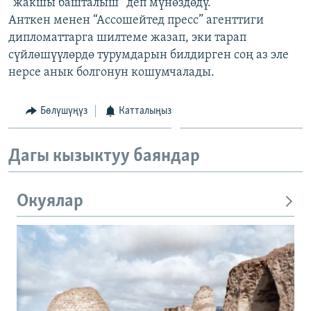
“жакшы башталыш” деп мүнөздөдү.
Анткен менен “Ассошейтед пресс” агенттиги
дипломаттарга шилтеме жазап, эки тарап
сүйлөшүүлөрдө турумдарын билдирген соң аз эле
нерсе анык болгонун кошумчалады.
Бөлүшүңүз
Катталыңыз
Дагы кызыктуу баяндар
Окуялар