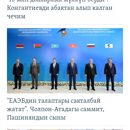
Конгантиевди абактан алып калган
чечим
"ЕАЭБдин талаптары сакталбай
жатат". Чолпон-Атадагы саммит,
Пашиняндын сыны