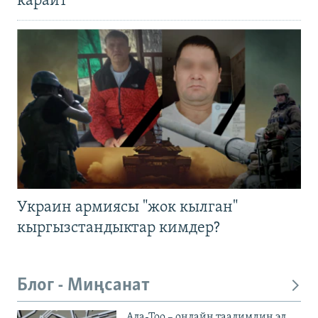
карайт
Украин армиясы "жок кылган"
кыргызстандыктар кимдер?
Блог - Миңсанат
Ала-Тоо – онлайн таалимдин эл