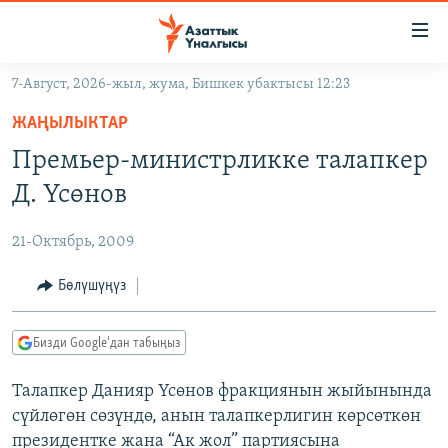
Линктер
Мазмунга
өтүңүз
7-Август, 2026-жыл, жума, Бишкек убактысы 12:23
Навигацияга
ЖАҢЫЛЫКТАР
өтүңүз
ЖАҢЫЛЫКТАР
КЫРГЫЗСТАН
Издөөгө
Премьер-министрликке талапкер
салыңыз
ДҮЙНӨ
КЫРГЫЗСТАН
Д. Үсөнов
УКРАИНА
САЯСАТ
ДҮЙНӨ
21-Октябрь, 2009
АТАЙЫН ИЛИКТӨӨ
ЭКОНОМИКА
БОРБОР АЗИЯ
ТВ ПРОГРАММАЛАР
Бөлүшүңүз
МАДАНИЯТ
ПОДКАСТ
БҮГҮН АЗАТТЫКТА
Бизди Google'дан табыңыз
ӨЗГӨЧӨ ПИКИР
ЭКСПЕРТТЕР ТАЛДАЙТ
Талапкер Данияр Үсөнов фракциянын жыйынында
БИЗ ЖАНА ДҮЙНӨ
Русский
сүйлөгөн сөзүндө, анын талапкерлигин көрсөткөн
ДАНИСТЕ
президентке жана “Ак жол” партиясына