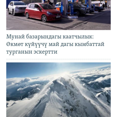
Мунай базарындагы каатчылык:
Өкмөт күйүүчү май дагы кымбаттай
турганын эскертти