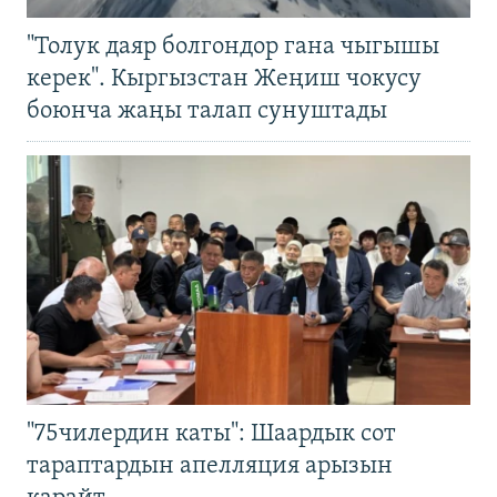
"Толук даяр болгондор гана чыгышы
керек". Кыргызстан Жеңиш чокусу
боюнча жаңы талап сунуштады
"75чилердин каты": Шаардык сот
тараптардын апелляция арызын