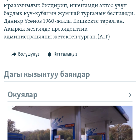
ыраазычылык билдирип, ишенимди актоо үчүн
ОНЛАЙН ШЕРИНЕ
ЭЖЕ-СИҢДИЛЕР
бардык күч-кубатын жумшай турганын белгиледи.
АЗАТТЫК+
Данияр Үсөнов 1960-жылы Бишкекте төрөлгөн.
ЫҢГАЙСЫЗ СУРООЛОР
Акыркы мезгилде президенттик
администрацияны жетектеп турган.(AiT)
ЭЕ/АРнун бардык сайттары
Бөлүшүңүз
Катталыңыз
Дагы кызыктуу баяндар
Окуялар