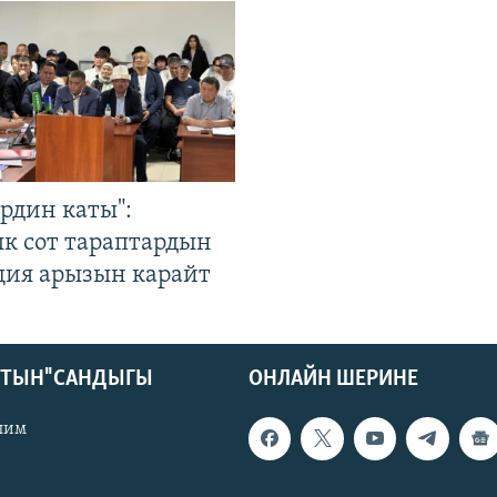
рдин каты":
к сот тараптардын
ция арызын карайт
КТЫН" САНДЫГЫ
ОНЛАЙН ШЕРИНЕ
лим