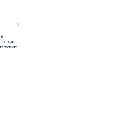
айн
 аралык
га тийиш