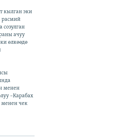
т кылган эки
м расмий
а созулган
раны ачуу
ки өлкөөдө
н
ясы
ында
ан менен
олуу –Карабах
 менен чек