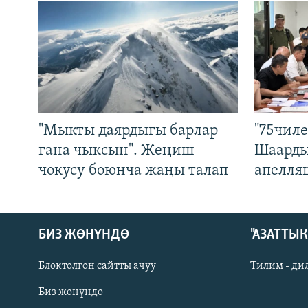
"Мыкты даярдыгы барлар
"75чиле
гана чыксын". Жеңиш
Шаарды
чокусу боюнча жаңы талап
апелля
БИЗ ЖӨНҮНДӨ
"АЗАТТЫ
Блоктолгон сайтты ачуу
Тилим - ди
Биз жөнүндө