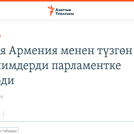
Р
я Армения менен түзгөн
имдерди парламентке
рди
09
з
ан табыңыз