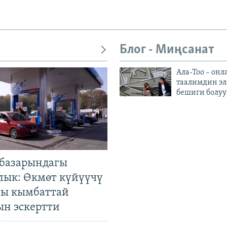
Блог - Миңсанат
Ала-Тоо – онл
таалимдин эл
бешиги болуу
базарындагы
лык: Өкмөт күйүүчү
гы кымбаттай
ын эскертти