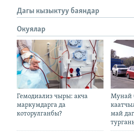
Дагы кызыктуу баяндар
Окуялар
Гемодиализ чыры: акча
Мунай 
маркумдарга да
каатчы
которулганбы?
май да
турган