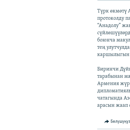
ЭЖЕ-СИҢДИЛЕР
Түрк өкмөтү 
АЗАТТЫК+
протоколду п
ЫҢГАЙСЫЗ СУРООЛОР
“Анадолу” жа
сүйлөшүүлөрд
боюнча макул
тең улутчулд
каршылыгын 
Биринчи Дүй
тарабынан ма
Армения жүрг
дипломатиялы
чатагында Аз
арасын жаап 
Бөлүшүңү