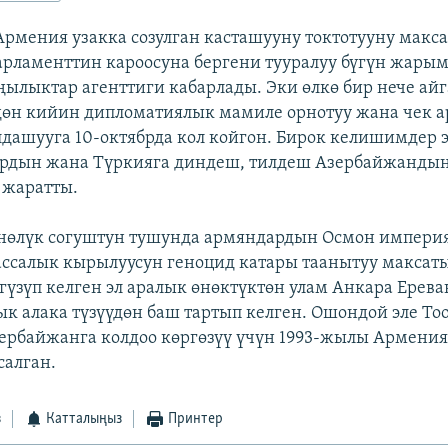
Армения узакка созулган касташууну токтотууну макса
арламенттин кароосуна бергени тууралуу бүгүн жары
ңылыктар агенттиги кабарлады. Эки өлкө бир нече айг
өн кийин дипломатиялык мамиле орнотуу жана чек а
дашууга 10-октябрда кол койгон. Бирок келишимдер э
ардын жана Түркияга диндеш, тилдеш Азербайжанды
жаратты.
нөлүк согуштун тушунда армяндардын Осмон импери
ссалык кырылуусун геноцид катары таанытуу максат
үзүп келген эл аралык өнөктүктөн улам Анкара Ерев
к алака түзүүдөн баш тартып келген. Ошондой эле То
ербайжанга колдоо көргөзүү үчүн 1993-жылы Армения
салган.
з
Катталыңыз
Принтер