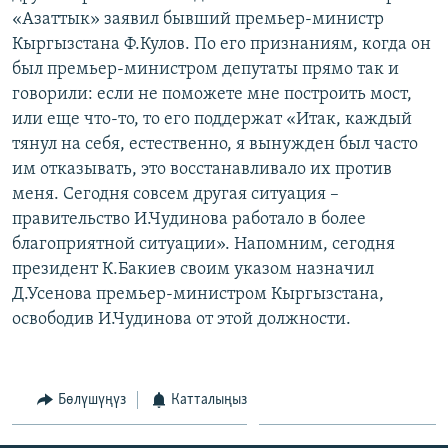
ОНЛАЙН ШЕРИНЕ
«Азаттык» заявил бывший премьер-министр
ЭЖЕ-СИҢДИЛЕР
Кыргызстана Ф.Кулов. По его признаниям, когда он
АЗАТТЫК+
был премьер-министром депутаты прямо так и
ЫҢГАЙСЫЗ СУРООЛОР
говорили: если не поможете мне построить мост,
или еще что-то, то его поддержат «Итак, каждый
тянул на себя, естественно, я вынужден был часто
ЭЕ/АРнун бардык сайттары
им отказывать, это восстанавливало их против
меня. Сегодня совсем другая ситуация –
правительство И.Чудинова работало в более
благоприятной ситуации». Напомним, сегодня
президент К.Бакиев своим указом назначил
Д.Усенова премьер-министром Кыргызстана,
освободив И.Чудинова от этой должности.
Бөлүшүңүз
Катталыңыз