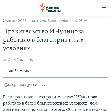
Линктер
Мазмунга
өтүңүз
7-Август, 2026-жыл, жума, Бишкек убактысы 05:19
Навигацияга
ЖАҢЫЛЫКТАР
өтүңүз
Правительство И.Чудинова
КЫРГЫЗСТАН
Издөөгө
работало в благоприятных
салыңыз
ДҮЙНӨ
КЫРГЫЗСТАН
условиях
УКРАИНА
САЯСАТ
ДҮЙНӨ
21-Октябрь, 2009
АТАЙЫН ИЛИКТӨӨ
ЭКОНОМИКА
БОРБОР АЗИЯ
ТВ ПРОГРАММАЛАР
Бөлүшүңүз
МАДАНИЯТ
ПОДКАСТ
БҮГҮН АЗАТТЫКТА
Бизди Google'дан табыңыз
ӨЗГӨЧӨ ПИКИР
ЭКСПЕРТТЕР ТАЛДАЙТ
Если сравнивать, то правительство И.Чудинова
БИЗ ЖАНА ДҮЙНӨ
Русский
работало в более благоприятных условиях, чем
ДАНИСТЕ
другие правительства до этого. Об этом в интервью